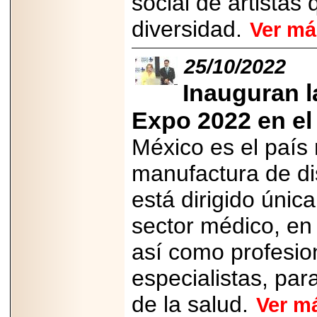
social de artistas 
importar su
capacidad de pago.
diversidad.
Ver má
25/10/2022
Inauguran l
2026-03-27
Lanza editorial
ateconqueso serie
Expo 2022 en e
“Finanzas para
Infancias” para
México es el país
impulsar educación
financiera de la
niñez.
manufactura de di
está dirigido únic
sector médico, en 
así como profesio
2026-05-20
JULIO REGALADO
CELEBRA SU
especialistas, pa
DÉCIMA EDICIÓN
CON SÚPER
de la salud.
Ver m
OFERTAS.