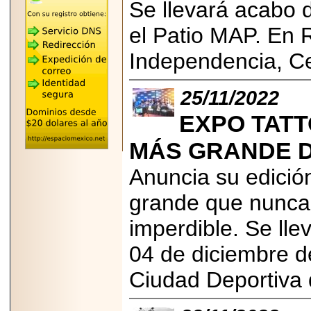
Se llevará acabo 
"MARIACHAZO"
REÚNE A LAS
LEYENDAS
el Patio MAP. En 
MARIACHI VARGAS
Y NUEVO
Independencia, Ce
TECALITLÁN EN LA
ARENA CDMX.
25/11/2022
EXPO TATT
2025-10-16
MÁS GRANDE D
ANUNCIA SECTUR
CDMX EL BOKSUNA
Anuncia su edició
FEST: ENCUENTRO
DE TRADICIONES,
CULTURA Y
grande que nunca c
GASTRONOMÍA
ENTRE MÉXICO Y
imperdible. Se ll
COREA DEL SUR.
04 de diciembre d
Ciudad Deportiva 
2026-06-18