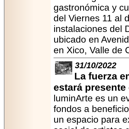
PRESENTE EN
gastronómica y cul
MÉXICO.
del Viernes 11 al
instalaciones del 
ubicado en Aveni
2026-05-25
IDENTIFICAN
en Xico, Valle de
AFECTACIONES
PRODUCIDAS POR
Helicobacter pylori
EN CÉLULAS DEL
31/10/2022
PÁNCREAS.
La fuerza 
estará presente 
luminArte es un e
2026-05-27
Shriners Childrens
fondos a benefici
México transforma
la vida de miles de
un espacio para e
niñas y niños con
atención médica
especializada sin