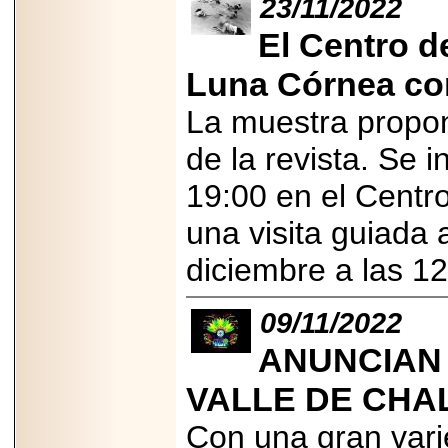
23/11/2022
Disfruta el Día del
Padre con Sylvester
El Centro d
Stallone, Jason
Statham, Dave
Bautista y más
Luna Córnea co
hombres de acción
en Adrenalina Pura+
La muestra propon
de la revista. Se 
19:00 en el Centr
2026-01-14
Refugio
una visita guiada 
Franciscano:
Avances de la
diciembre a las 1
reunión con el
Gobierno de la
Ciudad de México
09/11/2022
ANUNCIAN 
VALLE DE CHAL
2026-06-18
G-SHOCK, EL
Con una gran varie
RELOJ CASIO
“INDESTRUCTIBLE”