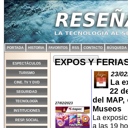
PORTADA
HISTORIA
FAVORITOS
RSS
CONTACTO
BÚSQUEDA
EXPOS Y FERIA
ESPECTÁCULOS
23/02
TURISMO
La e
CINE. TV Y DVD
22 de
SEGURIDAD
del MAP,
TECNOLOGÍA
27/02/2023
Museos
INSTITUCIONES
La exposic
RESP. SOCIAL
a las 19 ho