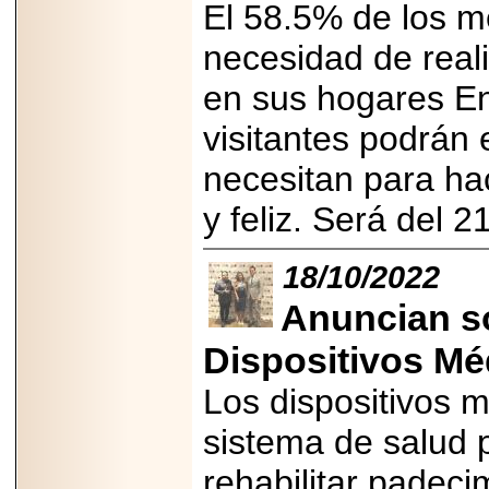
El 58.5% de los me
2025-05-23
¿No usas
necesidad de real
lubricante? Esto es
lo que te estás
perdiendo.
en sus hogares En 
visitantes podrán 
necesitan para ha
y feliz. Será del 2
2026-07-24
Especialistas
18/10/2022
advierten que el
TDAH continúa
subdiagnosticado en
Anuncian só
adolescentes y
adultos, afectando el
Dispositivos Mé
desempeño
académico, laboral y
la calidad de vida
Los dispositivos 
sistema de salud p
rehabilitar padec