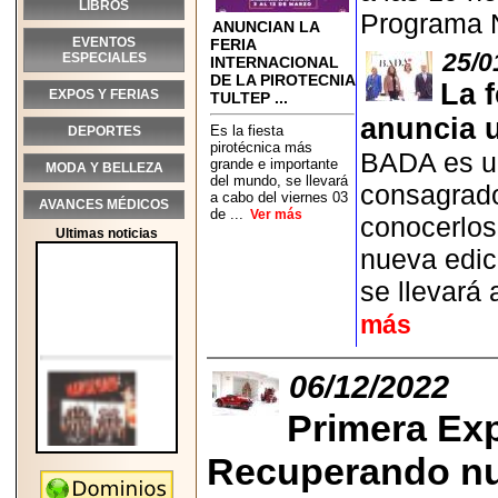
LIBROS
Programa 
ANUNCIAN LA
EVENTOS
FERIA
25/0
ESPECIALES
INTERNACIONAL
DE LA PIROTECNIA
La f
EXPOS Y FERIAS
TULTEP ...
anuncia 
Es la fiesta
DEPORTES
pirotécnica más
BADA es un
grande e importante
MODA Y BELLEZA
del mundo, se llevará
consagrado
a cabo del viernes 03
AVANCES MÉDICOS
de ...
Ver más
conocerlos
Ultimas noticias
nueva edic
se llevará
más
06/12/2022
Primera E
Recuperando nue
2026-05-25