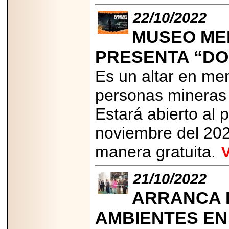
2026-
07-29
22/10/2022
21
MUSEO MEM
PRESENTA “DO
EDICIÓN EXPO
TORTA 2026, EN
Es un altar en me
VENUSTIANO
CARRANZA.
personas mineras 
Estará abierto al 
noviembre del 202
2026-07-27
manera gratuita.
NASCAR MÉXICO
ACELERA HACIA
UNA NUEVA ERA
DE CARRERAS,
21/10/2022
MÚSICA Y
ENTRETENIMIENTO.
ARRANCA L
AMBIENTES EN