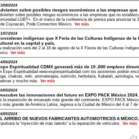
13/08/2024
dvierten sobre posibles riesgos económicos a las empresas que
dvierten sobre posibles riesgos económicos a las empresas que no establezc
omunidad LGBT+. En el marco de la conferencia de prensa para anunciar la 
a de Coyoacán, Pride Connection México.
Ver más
31/07/2024
onsideran indígenas que X Feria de las Culturas Indígenas de la 
ultural en la capital y país.
a realización será del 2 al 18 de agosto de la X Fiesta de las Culturas Indígen
xico.
Ver más
14/06/2024
xpo Espiritualidad CDMX generará más de 10 ,000 empleos direct
n Expo Espiritualidad www.expoespiritualidad.com los asistentes podrán encon
oga, chakras, reiki, aromaterapia, nutrición, herbolaria, Kabalah, astrología, 
rnativas y mucho más.
Ver más
20/05/2024
escubre las innovaciones del futuro en EXPO PACK México 2024.
s la exposición de envasado más grande del continente. EXPO PACK México
 más grande de América Latina, regresa a la Ciudad de México del 4 al 7 de
16/05/2024
EL ARRIBO DE NUEVOS FABRICANTES AUTOMOTRICES A MÉXICO.
mpulsará la “inyección de más talento” a la reparación de vehículos.
Ver más