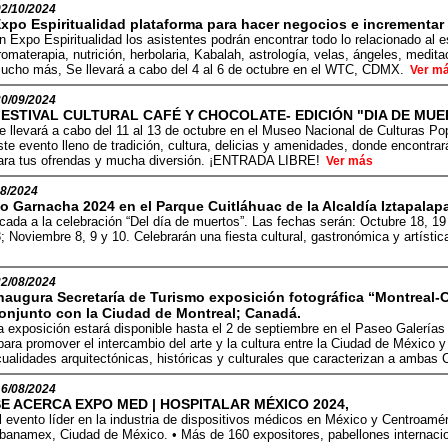
02/10/2024
xpo Espiritualidad plataforma para hacer negocios e incrementa
n Expo Espiritualidad los asistentes podrán encontrar todo lo relacionado al e
romaterapia, nutrición, herbolaria, Kabalah, astrología, velas, ángeles, medita
ucho más, Se llevará a cabo del 4 al 6 de octubre en el WTC, CDMX.
Ver m
30/09/2024
FESTIVAL CULTURAL CAFÉ Y CHOCOLATE- EDICIÓN "DIA DE MUE
e llevará a cabo del 11 al 13 de octubre en el Museo Nacional de Culturas 
ste evento lleno de tradición, cultura, delicias y amenidades, donde encontra
ara tus ofrendas y mucha diversión. ¡ENTRADA LIBRE!
Ver más
08/2024
o Garnacha 2024 en el Parque Cuitláhuac de la Alcaldía Iztapalap
cada a la celebración “Del día de muertos”. Las fechas serán: Octubre 18, 19
3; Noviembre 8, 9 y 10. Celebrarán una fiesta cultural, gastronómica y artíst
22/08/2024
naugura Secretaría de Turismo exposición fotográfica “Montreal-
onjunto con la Ciudad de Montreal; Canadá.
a exposición estará disponible hasta el 2 de septiembre en el Paseo Galerías
para promover el intercambio del arte y la cultura entre la Ciudad de México 
cualidades arquitectónicas, históricas y culturales que caracterizan a ambas
16/08/2024
SE ACERCA EXPO MED | HOSPITALAR MÉXICO 2024,
l evento líder en la industria de dispositivos médicos en México y Centroamér
ibanamex, Ciudad de México. • Más de 160 expositores, pabellones internaci