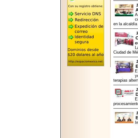
2026-05-25
"MARIACHAZO"
A
REÚNE A LAS
A
LEYENDAS
c
MARIACHI VARGAS
en la alcaldí
Y NUEVO
TECALITLÁN EN LA
ARENA CDMX.
C
c
L
Ciudad de Mé
E
2025-10-16
E
ANUNCIA SECTUR
y
CDMX EL BOKSUNA
terapias alte
FEST: ENCUENTRO
DE TRADICIONES,
CULTURA Y
D
GASTRONOMÍA
E
ENTRE MÉXICO Y
procesamiento
COREA DEL SUR.
I