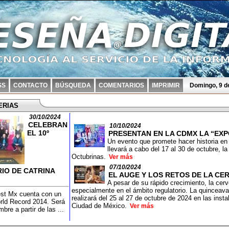
SS
CONTACTO
BÚSQUEDA
COMENTARIOS
IMPRIMIR
Domingo, 9 d
ERIAS
30/10/2024
CELEBRAN
10/10/2024
EL 10º
PRESENTAN EN LA CDMX LA “EXP
Un evento que promete hacer historia en 
llevará a cabo del 17 al 30 de octubre, l
Octubrinas.
Ver más
07/10/2024
IO DE CATRINA
EL AUGE Y LOS RETOS DE LA CE
A pesar de su rápido crecimiento, la cer
especialmente en el ámbito regulatorio. La quincea
est Mx cuenta con un
realizará del 25 al 27 de octubre de 2024 en las inst
ld Record 2014. Será
Ciudad de México.
Ver más
bre a partir de las ...