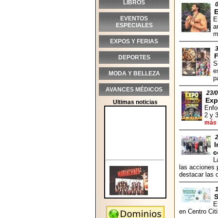
LIBROS
E
EVENTOS
E
ESPECIALES
a
m
EXPOS Y FERIAS
DEPORTES
S
e
MODA Y BELLEZA
p
AVANCES MÉDICOS
23/
Exp
Ultimas noticias
Enfo
2 y 
más
I
c
L
las acciones 
destacar las 
E
en Centro Cit