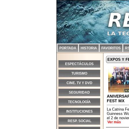
PORTADA
HISTORIA
FAVORITOS
R
EXPOS Y F
ESPECTÁCULOS
TURISMO
CINE. TV Y DVD
SEGURIDAD
ANIVERSAR
FEST MX
TECNOLOGÍA
La Catrina F
INSTITUCIONES
Guinness Wor
el 2 de noviem
RESP. SOCIAL
Ver más