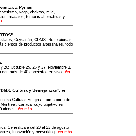
r ventas a Pymes
soterismo, yoga, chakras, reiki,
ción, masajes, terapias alternativas y
ás
RTOS".
Populares, Coyoacán, CDMX. No te pierdas
rás cientos de productos artesanales, todo
a.
 y 20; Octubre 25, 26 y 27; Noviembre 1,
ica con más de 40 conciertos en vivo.
Ver
CDMX, Cultura y Semejanzas”, en
 de las Culturas Amigas. Forma parte de
y Montreal, Canadá, cuyo objetivo es
 Ciudades.
Ver más
ica. Se realizará del 20 al 22 de agosto
onales, innovación y networking.
Ver más