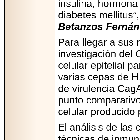
insulina, hormona 
2026-
07-29
21
diabetes mellitus”
Betanzos Fernán
EDICIÓN EXPO
Para llegar a sus 
TORTA 2026, EN
VENUSTIANO
investigación del 
CARRANZA.
celular epitelial 
varias cepas de H.
de virulencia CagA
2026-07-27
NASCAR MÉXICO
ACELERA HACIA
punto comparativo
UNA NUEVA ERA
DE CARRERAS,
celular producido 
MÚSICA Y
ENTRETENIMIENTO.
El análisis de las 
técnicas de inmun