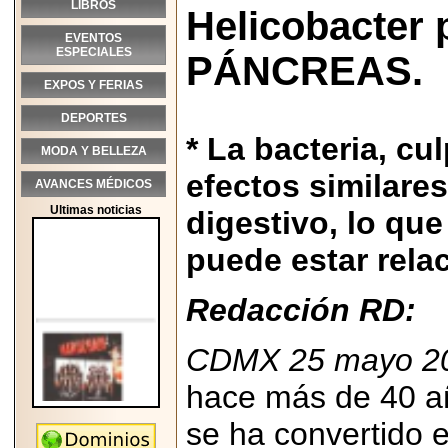
LIBROS
Helicobacter
EVENTOS
ESPECIALES
PÁNCREAS.
EXPOS Y FERIAS
DEPORTES
* La bacteria, cu
MODA Y BELLEZA
efectos similares
AVANCES MÉDICOS
Ultimas noticias
digestivo, lo qu
puede estar rela
Redacción RD:
CDMX 25 mayo 20
hace más de 40 año
se ha convertido 
2026-05-25