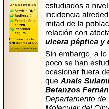
"MARIACHAZO"
estudiados a nivel
REÚNE A LAS
LEYENDAS
MARIACHI VARGAS
incidencia alrede
Y NUEVO
TECALITLÁN EN LA
mitad de la poblac
ARENA CDMX.
relación con afec
ulcera péptica y 
2025-10-16
Sin embargo, a lo
ANUNCIA SECTUR
CDMX EL BOKSUNA
FEST: ENCUENTRO
poco se han estud
DE TRADICIONES,
CULTURA Y
ocasionar fuera del
GASTRONOMÍA
ENTRE MÉXICO Y
que
Anais Sulam
COREA DEL SUR.
Betanzos Ferná
Departamento de 
Molecular del Cinv
2026-06-18