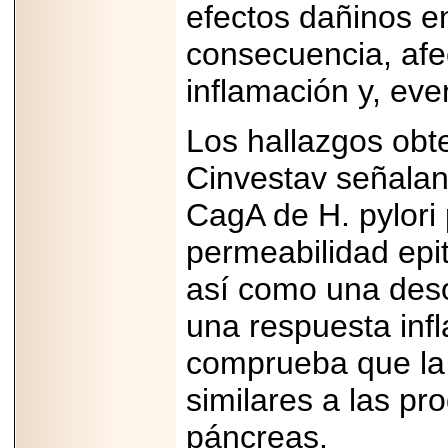
efectos dañinos en
PRESENTE EN
MÉXICO.
consecuencia, afe
inflamación y, eve
Los hallazgos obte
2026-05-25
IDENTIFICAN
Cinvestav señalan
AFECTACIONES
PRODUCIDAS POR
Helicobacter pylori
CagA de H. pylori
EN CÉLULAS DEL
PÁNCREAS.
permeabilidad epit
así como una deso
una respuesta infl
2026-05-27
comprueba que la 
Shriners Childrens
México transforma
similares a las pro
la vida de miles de
niñas y niños con
atención médica
páncreas.
especializada sin