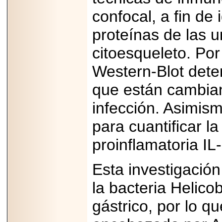
2025-05-23
confocal, a fin de 
¿No usas
lubricante? Esto es
proteínas de las u
lo que te estás
perdiendo.
citoesqueleto. Po
Western-Blot dete
que están cambian
infección. Asimis
2026-07-24
Especialistas
advierten que el
para cuantificar la
TDAH continúa
subdiagnosticado en
proinflamatoria IL
adolescentes y
adultos, afectando el
desempeño
Esta investigación
académico, laboral y
la calidad de vida
la bacteria Helicob
gástrico, por lo q