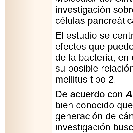
Disfruta el Día del
investigación sobr
Padre con Sylvester
Stallone, Jason
Statham, Dave
células pancreátic
Bautista y más
hombres de acción
en Adrenalina Pura+
El estudio se cent
efectos que puede
de la bacteria, en 
2026-01-14
Refugio
su posible relació
Franciscano:
Avances de la
mellitus tipo 2.
reunión con el
Gobierno de la
Ciudad de México
De acuerdo con
A
bien conocido que
generación de cánc
2026-06-18
G-SHOCK, EL
investigación bus
RELOJ CASIO
“INDESTRUCTIBLE”