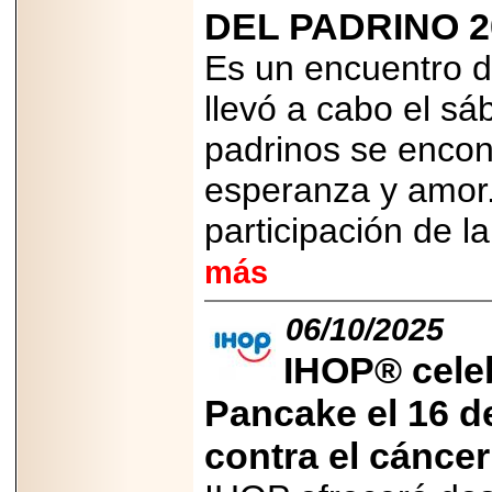
importar su
DEL PADRINO 2
capacidad de pago.
Es un encuentro d
llevó a cabo el s
2026-03-27
padrinos se encon
Lanza editorial
ateconqueso serie
esperanza y amor.
“Finanzas para
Infancias” para
impulsar educación
participación de l
financiera de la
niñez.
más
06/10/2025
IHOP® celeb
2026-05-20
JULIO REGALADO
Pancake el 16 d
CELEBRA SU
DÉCIMA EDICIÓN
contra el cáncer 
CON SÚPER
OFERTAS.