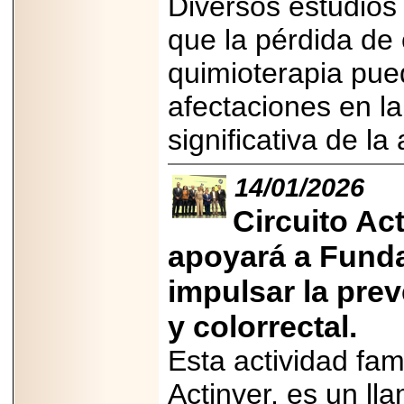
Diversos estudios
Disfruta el Día del
Padre con Sylvester
que la pérdida de 
Stallone, Jason
Statham, Dave
Bautista y más
quimioterapia pue
hombres de acción
en Adrenalina Pura+
afectaciones en l
significativa de l
2026-01-14
14/01/2026
Refugio
Franciscano:
Circuito Ac
Avances de la
reunión con el
apoyará a Funda
Gobierno de la
Ciudad de México
impulsar la pre
y colorrectal.
Esta actividad fa
2026-06-18
G-SHOCK, EL
RELOJ CASIO
Actinver, es un ll
“INDESTRUCTIBLE”