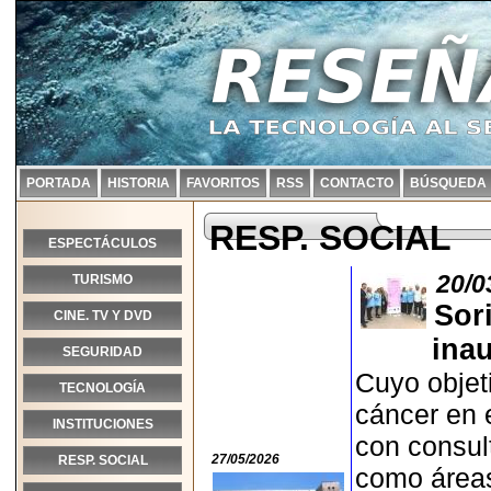
PORTADA
HISTORIA
FAVORITOS
RSS
CONTACTO
BÚSQUEDA
RESP. SOCIAL
ESPECTÁCULOS
20/0
TURISMO
Sor
CINE. TV Y DVD
inau
SEGURIDAD
Cuyo objeti
TECNOLOGÍA
cáncer en 
INSTITUCIONES
con consult
27/05/2026
RESP. SOCIAL
como áreas