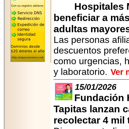
"MARIACHAZO"
Hospitales
REÚNE A LAS
LEYENDAS
MARIACHI VARGAS
beneficiar a má
Y NUEVO
TECALITLÁN EN LA
adultas mayores
ARENA CDMX.
Las personas afil
descuentos prefer
2025-10-16
como urgencias, h
ANUNCIA SECTUR
CDMX EL BOKSUNA
y laboratorio.
Ver 
FEST: ENCUENTRO
DE TRADICIONES,
CULTURA Y
GASTRONOMÍA
15/01/2026
ENTRE MÉXICO Y
COREA DEL SUR.
Fundación 
Tapitas lanzan 
recolectar 4 mil 
2026-06-18