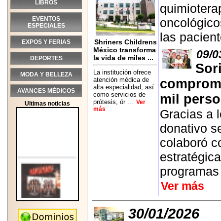
LIBROS
quimioterap
EVENTOS
oncológicos
ESPECIALES
las pacien
Shriners Childrens
EXPOS Y FERIAS
México transforma
09/0
la vida de miles ...
DEPORTES
Sor
La institución ofrece
MODA Y BELLEZA
atención médica de
compromi
alta especialidad, así
AVANCES MÉDICOS
como servicios de
mil perso
prótesis, ór ...
Ver
Ultimas noticias
más
Gracias a l
donativo s
colaboró co
estratégic
programas 
Ver más
30/01/2026
2026-05-25