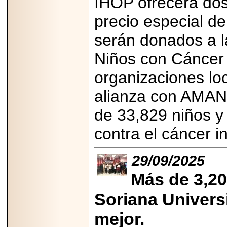
IHOP ofrecerá dos
2026-
07-29
precio especial d
21
serán donados a l
Niños con Cáncer
EDICIÓN EXPO
TORTA 2026, EN
organizaciones lo
VENUSTIANO
CARRANZA.
alianza con AMAN
de 33,829 niños y
contra el cáncer in
2026-07-27
NASCAR MÉXICO
ACELERA HACIA
29/09/2025
UNA NUEVA ERA
DE CARRERAS,
Más de 3,20
MÚSICA Y
ENTRETENIMIENTO.
Soriana Univers
mejor.