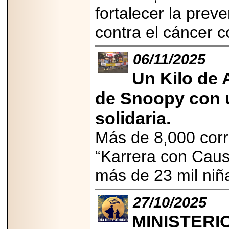
PRESENTE EN
fortalecer la prev
MÉXICO.
contra el cáncer c
06/11/2025
2026-05-25
Un Kilo de 
IDENTIFICAN
AFECTACIONES
de Snoopy con u
PRODUCIDAS POR
Helicobacter pylori
EN CÉLULAS DEL
solidaria.
PÁNCREAS.
Más de 8,000 corr
“Karrera con Caus
más de 23 mil niñ
2026-05-27
Shriners Childrens
México transforma
27/10/2025
la vida de miles de
niñas y niños con
atención médica
MINISTERI
especializada sin