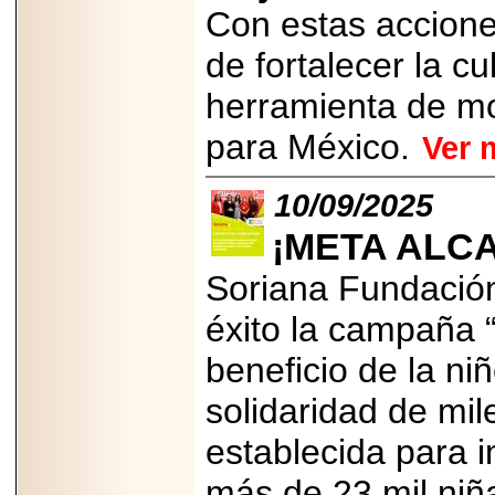
Con estas accione
2025-05-23
¿No usas
lubricante? Esto es
de fortalecer la c
lo que te estás
perdiendo.
herramienta de mov
para México.
Ver 
10/09/2025
¡META ALC
2026-07-24
Especialistas
advierten que el
Soriana Fundació
TDAH continúa
subdiagnosticado en
éxito la campaña 
adolescentes y
adultos, afectando el
desempeño
beneficio de la ni
académico, laboral y
la calidad de vida
solidaridad de mil
establecida para i
más de 23 mil niñ