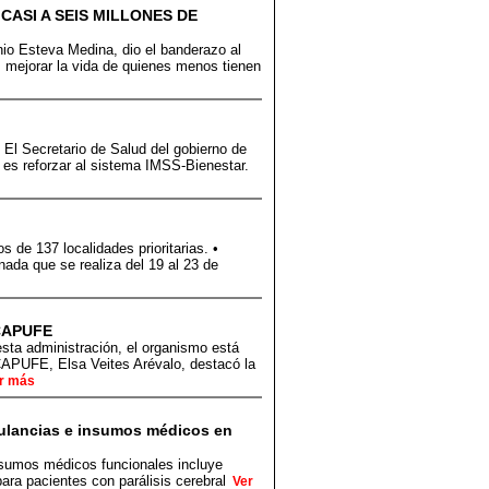
ASI A SEIS MILLONES DE
io Esteva Medina, dio el banderazo al
, mejorar la vida de quienes menos tienen
d El Secretario de Salud del gobierno de
 es reforzar al sistema IMSS-Bienestar.
.
 de 137 localidades prioritarias. •
da que se realiza del 19 al 23 de
CAPUFE
esta administración, el organismo está
 CAPUFE, Elsa Veites Arévalo, destacó la
r más
bulancias e insumos médicos en
nsumos médicos funcionales incluye
para pacientes con parálisis cerebral
Ver