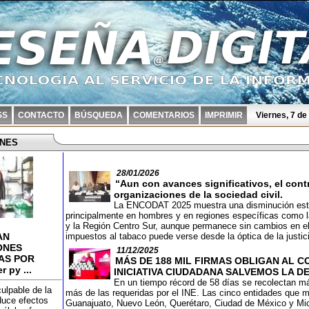
SS
CONTACTO
BÚSQUEDA
COMENTARIOS
IMPRIMIR
Viernes, 7 d
ONES
28/01/2026
“Aun con avances significativos, el contr
organizaciones de la sociedad civil.
La ENCODAT 2025 muestra una disminución estad
principalmente en hombres y en regiones específicas como l
y la Región Centro Sur, aunque permanece sin cambios en el
AN
impuestos al tabaco puede verse desde la óptica de la justici
ONES
11/12/2025
AS POR
MÁS DE 188 MIL FIRMAS OBLIGAN AL C
r py ...
INICIATIVA CIUDADANA SALVEMOS LA 
En un tiempo récord de 58 días se recolectan m
culpable de la
más de las requeridas por el INE. Las cinco entidades que má
oduce efectos
Guanajuato, Nuevo León, Querétaro, Ciudad de México y M