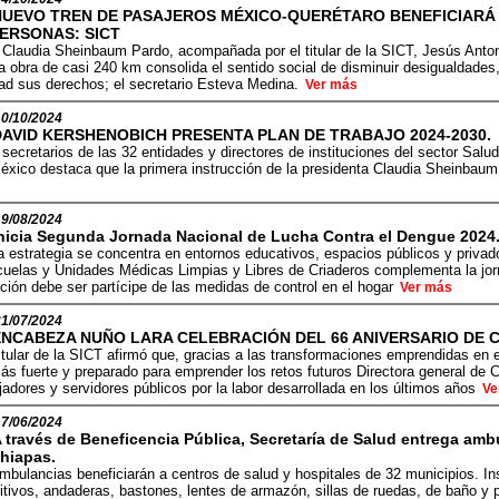
NUEVO TREN DE PASAJEROS MÉXICO-QUERÉTARO BENEFICIARÁ C
ERSONAS: SICT
 Claudia Sheinbaum Pardo, acompañada por el titular de la SICT, Jesús Anton
a obra de casi 240 km consolida el sentido social de disminuir desigualdades
dad sus derechos; el secretario Esteva Medina.
Ver más
10/10/2024
DAVID KERSHENOBICH PRESENTA PLAN DE TRABAJO 2024-2030.
 secretarios de las 32 entidades y directores de instituciones del sector Salu
éxico destaca que la primera instrucción de la presidenta Claudia Sheinbaum
19/08/2024
nicia Segunda Jornada Nacional de Lucha Contra el Dengue 2024
a estrategia se concentra en entornos educativos, espacios públicos y privados
elas y Unidades Médicas Limpias y Libres de Criaderos complementa la jorna
ción debe ser partícipe de las medidas de control en el hogar
Ver más
31/07/2024
ENCABEZA NUÑO LARA CELEBRACIÓN DEL 66 ANIVERSARIO DE 
itular de la SICT afirmó que, gracias a las transformaciones emprendidas en 
ás fuerte y preparado para emprender los retos futuros Directora general de
ajadores y servidores públicos por la labor desarrollada en los últimos años
Ve
17/06/2024
 través de Beneficencia Pública, Secretaría de Salud entrega am
hiapas.
mbulancias beneficiarán a centros de salud y hospitales de 32 municipios. I
ditivos, andaderas, bastones, lentes de armazón, sillas de ruedas, de baño y 