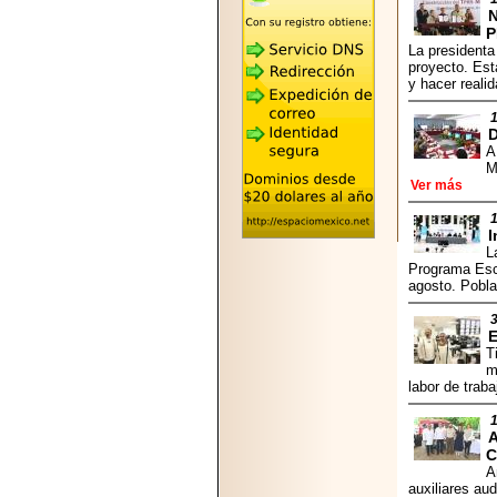
2026-05-25
"MARIACHAZO"
P
REÚNE A LAS
La presidenta
LEYENDAS
proyecto. Est
MARIACHI VARGAS
y hacer reali
Y NUEVO
TECALITLÁN EN LA
ARENA CDMX.
A
M
Ver más
I
2025-10-16
L
ANUNCIA SECTUR
Programa Escu
CDMX EL BOKSUNA
agosto. Pobla
FEST: ENCUENTRO
DE TRADICIONES,
CULTURA Y
GASTRONOMÍA
T
ENTRE MÉXICO Y
m
COREA DEL SUR.
labor de trab
A
C
A
auxiliares au