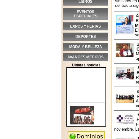
similares en 
LIBROS
del tracto dig
EVENTOS
0
ESPECIALES
R
M
EXPOS Y FERIAS
El
se
DEPORTES
MODA Y BELLEZA
M
AVANCES MÉDICOS
a
Ultimas noticias
R
r
A
e
H
E
noviembre. La