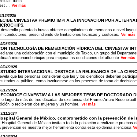
células fuera
est ...
Ver más
5/12/2025
ECIBE CINVESTAV PREMIO IMPI A LA INNOVACIÓN POR ALTERN
ICROCHIPS.
 desarrollo patentado busca obtener compiladores de memorias a nivel layout, 
miconductores, prescindiendo de limitaciones técnicas y costosas.
Ver más
29/08/2025
CON TECNOLOGÍA DE REMEDIACIÓN HÍDRICA DEL CINVESTAV INT
ediante una colaboración con el municipio de Taxco, un grupo del Departamen
plicará micronanoburbujas para mejorar las condiciones del afluente
Ver más
10/04/2025
ESTUDIO INTERNACIONAL DESTACA LA RELEVANCIA DE LA CIENC
evela que las personas consideran que las y los científicos deberían partici
esultados al público, como involucrarse en los procesos de toma de decision
06/12/2024
RECONOCE CINVESTAV A LAS MEJORES TESIS DE DOCTORADO DE
 lo largo de más de tres décadas de existencia del Premio Arturo Rosenblueth 
dición lo recibieron dos mujeres y un hombre.
Ver más
13/11/2024
ospital General de México, comprometido con la prevención de l
l Hospital General de México invita a toda la población a realizarse pruebas 
 prevención es nuestra mejor herramienta contra esta epidemia silenciosa
V
14/10/2024