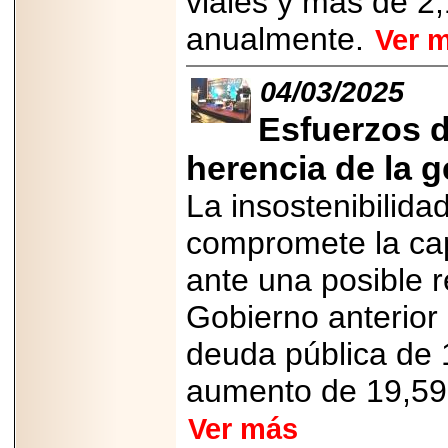
viales y más de 2
Disfruta el Día del
Padre con Sylvester
anualmente.
Ver 
Stallone, Jason
Statham, Dave
Bautista y más
04/03/2025
hombres de acción
en Adrenalina Pura+
Esfuerzos 
herencia de la 
La insostenibilidad
2026-01-14
Refugio
Franciscano:
compromete la cap
Avances de la
reunión con el
ante una posible 
Gobierno de la
Ciudad de México
Gobierno anterior
deuda pública de 
aumento de 19,597
2026-06-18
G-SHOCK, EL
Ver más
RELOJ CASIO
“INDESTRUCTIBLE”