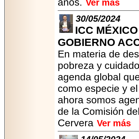
años.
Ver más
2025-05-23
¿No usas
lubricante? Esto es
30/05/2024
lo que te estás
perdiendo.
ICC MÉXIC
GOBIERNO ACC
En materia de desa
pobreza y cuidado
2026-07-24
Especialistas
agenda global que
advierten que el
TDAH continúa
subdiagnosticado en
como especie y el
adolescentes y
adultos, afectando el
ahora somos agent
desempeño
académico, laboral y
de la Comisión de
la calidad de vida
Cervera
Ver más