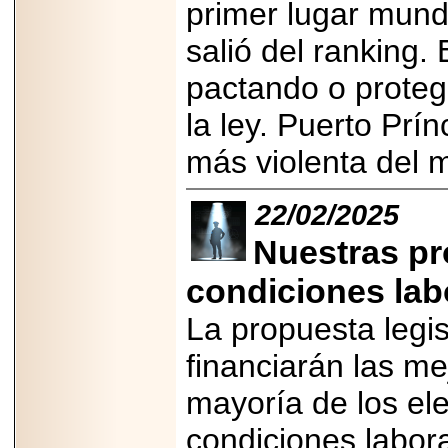
importar su
primer lugar mund
capacidad de pago.
salió del ranking.
pactando o proteg
la ley. Puerto Prín
2026-03-27
Lanza editorial
más violenta del
ateconqueso serie
“Finanzas para
Infancias” para
impulsar educación
22/02/2025
financiera de la
niñez.
Nuestras pr
condiciones labo
La propuesta legis
2026-05-20
financiarán las me
JULIO REGALADO
CELEBRA SU
mayoría de los el
DÉCIMA EDICIÓN
CON SÚPER
OFERTAS.
condiciones labor