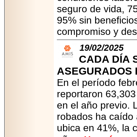
2026-
seguro de vida, 75
07-29
21
95% sin beneficios
compromiso y de
EDICIÓN EXPO
TORTA 2026, EN
19/02/2025
VENUSTIANO
CARRANZA.
CADA DÍA 
ASEGURADOS E
En el período feb
2026-07-27
NASCAR MÉXICO
reportaron 63,30
ACELERA HACIA
UNA NUEVA ERA
en el año previo.
DE CARRERAS,
MÚSICA Y
ENTRETENIMIENTO.
robados ha caído a
ubica en 41%, la c