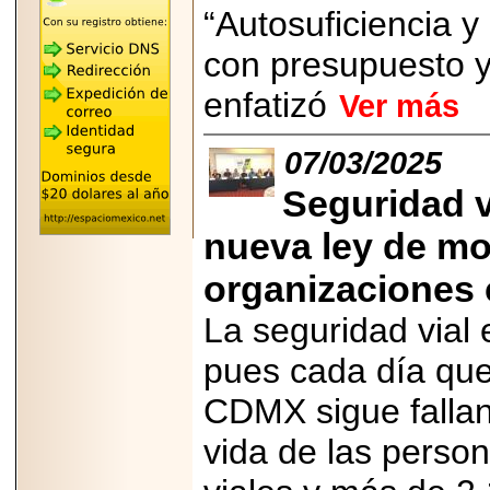
"MARIACHAZO"
“Autosuficiencia y
REÚNE A LAS
LEYENDAS
con presupuesto y
MARIACHI VARGAS
Y NUEVO
TECALITLÁN EN LA
enfatizó
Ver más
ARENA CDMX.
07/03/2025
Seguridad v
2025-10-16
nueva ley de mo
ANUNCIA SECTUR
CDMX EL BOKSUNA
FEST: ENCUENTRO
organizaciones c
DE TRADICIONES,
CULTURA Y
La seguridad vial 
GASTRONOMÍA
ENTRE MÉXICO Y
COREA DEL SUR.
pues cada día que
CDMX sigue fallan
vida de las person
2026-06-18