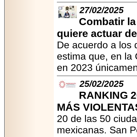
PRESENTE EN
27/02/2025
MÉXICO.
Combatir la
quiere actuar de
De acuerdo a los 
2026-05-25
IDENTIFICAN
AFECTACIONES
estima que, en la
PRODUCIDAS POR
Helicobacter pylori
en 2023 únicament
EN CÉLULAS DEL
PÁNCREAS.
25/02/2025
RANKING 2
MÁS VIOLENTA
2026-05-27
Shriners Childrens
México transforma
20 de las 50 ciud
la vida de miles de
niñas y niños con
mexicanas. San P
atención médica
especializada sin