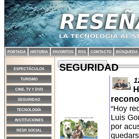
PORTADA
HISTORIA
FAVORITOS
RSS
CONTACTO
BÚSQUEDA
SEGURIDAD
ESPECTÁCULOS
1
TURISMO
H
CINE. TV Y DVD
recono
SEGURIDAD
“Hoy re
TECNOLOGÍA
Luis Go
INSTITUCIONES
por acus
RESP. SOCIAL
quedars