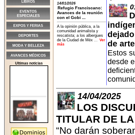
LIBROS
14/01/2026
0
Refugio Franciscano:
EVENTOS
Avances de la reunión
D
ESPECIALES
con el Gobi ...
indíge
EXPOS Y FERIAS
A la opinión pública, a la
comunidad animalista y
dejado
rescatista; a los albergues
DEPORTES
de la Ciudad de Méx ...
Ver
de art
más
MODA Y BELLEZA
Estos s
AVANCES MÉDICOS
desde e
Ultimas noticias
deficien
comunid
14/04/2025
LOS DISCU
TITULAR DE LA
“No darán soberan
2026-05-25