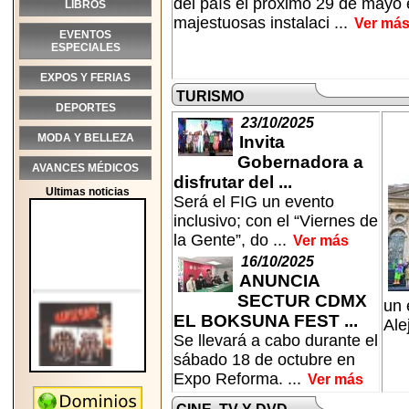
del país el próximo 29 de mayo 
LIBROS
majestuosas instalaci ...
Ver má
EVENTOS
ESPECIALES
EXPOS Y FERIAS
TURISMO
DEPORTES
23/10/2025
MODA Y BELLEZA
Invita
Gobernadora a
AVANCES MÉDICOS
disfrutar del ...
Ultimas noticias
Será el FIG un evento
inclusivo; con el “Viernes de
la Gente”, do ...
Ver más
16/10/2025
ANUNCIA
SECTUR CDMX
un 
EL BOKSUNA FEST ...
Ale
Se llevará a cabo durante el
sábado 18 de octubre en
Expo Reforma. ...
Ver más
2026-05-25