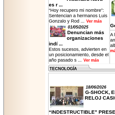
Disfruta el Día del
es r ...
Padre con Sylvester
Stallone, Jason
“Hoy recupero mi nombre”:
Statham, Dave
Sentencian a hermanos Luis
Bautista y más
Gonzalo y Rod ...
Ver más
hombres de acción
en Adrenalina Pura+
Go
01/05/2025
Denuncian más
A 
organizaciones
an
indí ...
al
Estos sucesos, advierten en
m
2026-01-14
un posicionamiento, desde el
Refugio
Franciscano:
año pasado s ...
Ver más
Avances de la
reunión con el
TECNOLOGÍA
Gobierno de la
Ciudad de México
18/06/2026
G-SHOCK, E
RELOJ CAS
2026-06-18
G-SHOCK, EL
RELOJ CASIO
“INDESTRUCTIBLE” PRES
“INDESTRUCTIBLE”