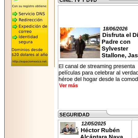
CINE. TV Y DVD
"MARIACHAZO"
REÚNE A LAS
LEYENDAS
MARIACHI VARGAS
Y NUEVO
TECALITLÁN EN LA
18/06/2026
ARENA CDMX.
Disfruta el D
Padre con
Sylvester
Stallone, Jaso
2025-10-16
El canal de streaming presenta
ANUNCIA SECTUR
CDMX EL BOKSUNA
películas para celebrar al verda
FEST: ENCUENTRO
héroe del hogar desde la comod 
DE TRADICIONES,
CULTURA Y
Ver más
GASTRONOMÍA
ENTRE MÉXICO Y
COREA DEL SUR.
SEGURIDAD
12/05/2025
Héctor Rubén
2026-06-18
Alcántara Nava