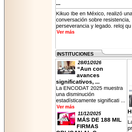
PRESENTE EN
...
MÉXICO.
Kikuo Ibe en México, realizó un
conversación sobre resistencia,
perseverancia y legado. reloj qu 
Ver más
2026-05-25
IDENTIFICAN
AFECTACIONES
INSTITUCIONES
PRODUCIDAS POR
Helicobacter pylori
28/01/2026
EN CÉLULAS DEL
PÁNCREAS.
“Aun con
avances
significativos, ...
La ENCODAT 2025 muestra
una disminución
estadísticamente significati ...
2026-05-27
Shriners Childrens
Ver más
México transforma
H
11/12/2025
la vida de miles de
MÁS DE 188 MIL
niñas y niños con
La
atención médica
FIRMAS
p
especializada sin