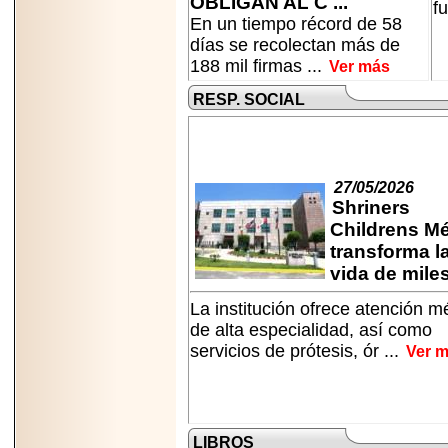
OBLIGAN AL C ...
importar su
fu
capacidad de pago.
En un tiempo récord de 58
días se recolectan más de
188 mil firmas ...
Ver más
RESP. SOCIAL
2026-03-27
Lanza editorial
ateconqueso serie
“Finanzas para
Infancias” para
27/05/2026
impulsar educación
Shriners
financiera de la
niñez.
Childrens M
transforma l
vida de miles 
La institución ofrece atención m
de alta especialidad, así como
2026-05-20
servicios de prótesis, ór ...
Ver 
JULIO REGALADO
CELEBRA SU
DÉCIMA EDICIÓN
CON SÚPER
OFERTAS.
LIBROS