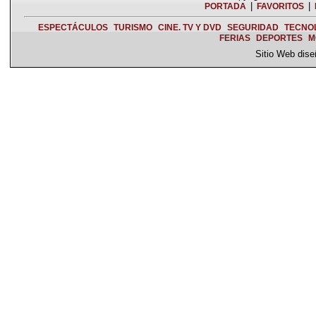
|
|
PORTADA
FAVORITOS
ESPECTÁCULOS
TURISMO
CINE. TV Y DVD
SEGURIDAD
TECNO
FERIAS
DEPORTES
M
Sitio Web dis