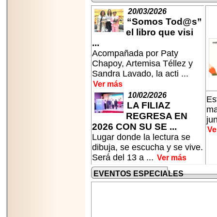
2026-
07-29
20/03/2026
21
“Somos Tod@s”
el libro que visi
...
Acompañada por Paty
EDICIÓN EXPO
Chapoy, Artemisa Téllez y
TORTA 2026, EN
VENUSTIANO
Sandra Lavado, la acti ...
CARRANZA.
Ver más
10/02/2026
Es
LA FILIAZ
ma
REGRESA EN
ju
2026 CON SU SE ...
Ve
2026-07-27
Lugar donde la lectura se
NASCAR MÉXICO
dibuja, se escucha y se vive.
ACELERA HACIA
UNA NUEVA ERA
Será del 13 a ...
Ver más
DE CARRERAS,
MÚSICA Y
EVENTOS ESPECIALES
ENTRETENIMIENTO.