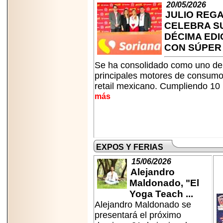
20/05/2026
2025-05-23
JULIO REG
¿No usas
lubricante? Esto es
CELEBRA S
lo que te estás
DÉCIMA EDI
perdiendo.
CON SÚPER O
Se ha consolidado como uno de
principales motores de consumo
retail mexicano. Cumpliendo 10 
más
2026-07-24
Especialistas
advierten que el
TDAH continúa
subdiagnosticado en
adolescentes y
EXPOS Y FERIAS
adultos, afectando el
desempeño
15/06/2026
académico, laboral y
Alejandro
la calidad de vida
Maldonado, "El
Yoga Teach ...
Alejandro Maldonado se
presentará el próximo