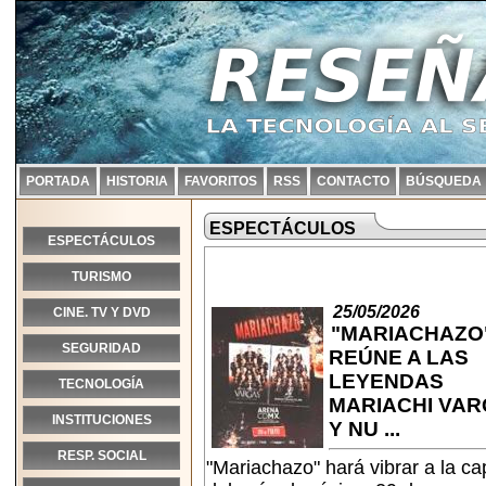
PORTADA
HISTORIA
FAVORITOS
RSS
CONTACTO
BÚSQUEDA
ESPECTÁCULOS
ESPECTÁCULOS
TURISMO
25/05/2026
CINE. TV Y DVD
"MARIACHAZO
SEGURIDAD
REÚNE A LAS
LEYENDAS
TECNOLOGÍA
MARIACHI VA
INSTITUCIONES
Y NU ...
RESP. SOCIAL
"Mariachazo" hará vibrar a la cap