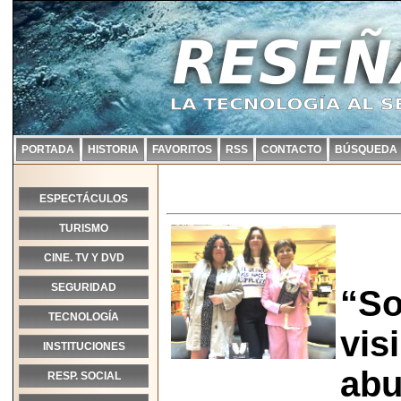
PORTADA
HISTORIA
FAVORITOS
RSS
CONTACTO
BÚSQUEDA
ESPECTÁCULOS
TURISMO
CINE. TV Y DVD
SEGURIDAD
“So
TECNOLOGÍA
vis
INSTITUCIONES
abu
RESP. SOCIAL