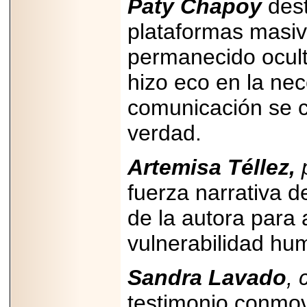
Paty Chapoy
dest
PRESENTE EN
MÉXICO.
plataformas masiv
permanecido ocult
hizo eco en la ne
2026-05-25
comunicación se co
IDENTIFICAN
AFECTACIONES
PRODUCIDAS POR
verdad.
Helicobacter pylori
EN CÉLULAS DEL
PÁNCREAS.
Artemisa Téllez,
fuerza narrativa d
de la autora para a
2026-05-27
vulnerabilidad hum
Shriners Childrens
México transforma
la vida de miles de
Sandra Lavado
,
niñas y niños con
atención médica
especializada sin
testimonio conmov
importar su