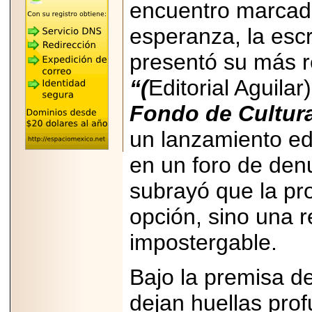
encuentro marcado
REÚNE A LAS
LEYENDAS
MARIACHI VARGAS
esperanza, la escr
Y NUEVO
TECALITLÁN EN LA
presentó su más r
ARENA CDMX.
“(
Editorial Aguilar
Fondo de Cultur
un lanzamiento ed
2025-10-16
ANUNCIA SECTUR
CDMX EL BOKSUNA
en un foro de denu
FEST: ENCUENTRO
DE TRADICIONES,
subrayó que la pr
CULTURA Y
GASTRONOMÍA
ENTRE MÉXICO Y
opción, sino una 
COREA DEL SUR.
impostergable.
Bajo la premisa de
dejan huellas prof
2026-06-18
Disfruta el Día del