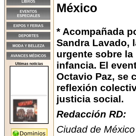
LIBROS
México
EVENTOS
ESPECIALES
EXPOS Y FERIAS
* Acompañada por
DEPORTES
Sandra Lavado, l
MODA Y BELLEZA
urgente sobre la
AVANCES MÉDICOS
infancia. El even
Ultimas noticias
Octavio Paz, se
reflexión colecti
justicia social.
Redacción RD:
Ciudad de México
2026-05-25
"MARIACHAZO"