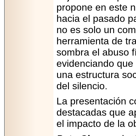
propone en este n
Padre con Sylvester
Stallone, Jason
Statham, Dave
hacia el pasado pa
Bautista y más
hombres de acción
no es solo un com
en Adrenalina Pura+
herramienta de tr
sombra el abuso fí
2026-01-14
evidenciando que 
Refugio
Franciscano:
una estructura soc
Avances de la
reunión con el
Gobierno de la
del silencio.
Ciudad de México
La presentación c
destacadas que ap
2026-06-18
el impacto de la o
G-SHOCK, EL
RELOJ CASIO
“INDESTRUCTIBLE”