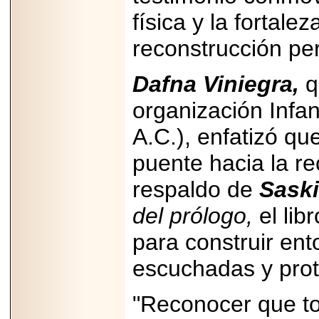
capacidad de pago.
física y la fortal
reconstrucción per
Dafna Viniegra,
q
2026-03-27
Lanza editorial
ateconqueso serie
organización Infa
“Finanzas para
Infancias” para
A.C.), enfatizó q
impulsar educación
financiera de la
puente hacia la re
niñez.
respaldo de
Saski
del prólogo,
el lib
para construir ent
2026-05-20
JULIO REGALADO
escuchadas y prot
CELEBRA SU
DÉCIMA EDICIÓN
CON SÚPER
OFERTAS.
"Reconocer que to
2026-