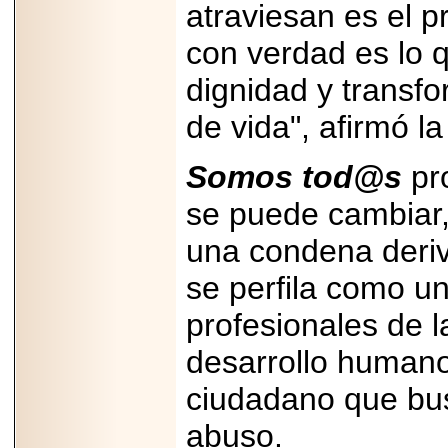
atraviesan es el p
07-29
21
con verdad es lo 
dignidad y transfo
EDICIÓN EXPO
de vida", afirmó l
TORTA 2026, EN
VENUSTIANO
CARRANZA.
Somos tod@s
pr
se puede cambiar, 
una condena deriva
2026-07-27
se perfila como un
NASCAR MÉXICO
ACELERA HACIA
UNA NUEVA ERA
profesionales de la
DE CARRERAS,
MÚSICA Y
desarrollo humano
ENTRETENIMIENTO.
ciudadano que bus
abuso.