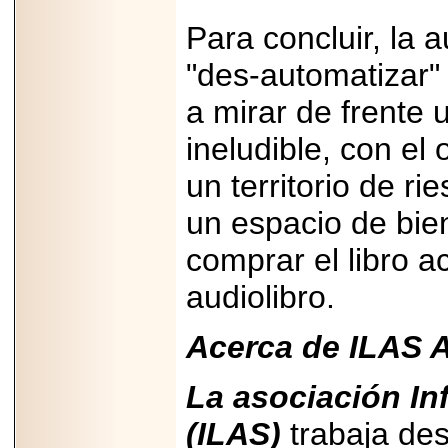
2025-05-23
¿No usas
Para concluir, la a
lubricante? Esto es
lo que te estás
"des-automatizar" 
perdiendo.
a mirar de frente
ineludible, con el 
un territorio de ri
2026-07-24
un espacio de bien
Especialistas
advierten que el
comprar el libro a
TDAH continúa
subdiagnosticado en
adolescentes y
audiolibro.
adultos, afectando el
desempeño
académico, laboral y
Acerca de ILAS 
la calidad de vida
La asociación In
(ILAS)
trabaja de