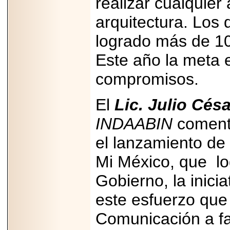
realizar cualquier
07-29
21
arquitectura. Los
logrado más de 1
Este año la meta 
EDICIÓN EXPO
TORTA 2026, EN
VENUSTIANO
compromisos.
CARRANZA.
El
Lic. Julio Cés
INDAABIN
comentó
el lanzamiento de
2026-07-27
NASCAR MÉXICO
ACELERA HACIA
Mi México, que
lo
UNA NUEVA ERA
DE CARRERAS,
Gobierno, la inicia
MÚSICA Y
ENTRETENIMIENTO.
este esfuerzo que 
Comunicación a fa