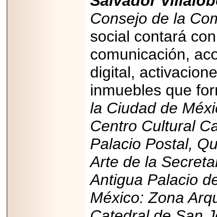
Salvador Villalob
PRESENTE EN
MÉXICO.
Consejo de la Co
social contará con
comunicación, ac
2026-05-25
digital, activacion
IDENTIFICAN
AFECTACIONES
inmuebles que fo
PRODUCIDAS POR
Helicobacter pylori
EN CÉLULAS DEL
la Ciudad de Méxi
PÁNCREAS.
Centro Cultural C
Palacio Postal, Q
Arte de la Secreta
2026-05-27
Shriners Childrens
Antigua Palacio d
México transforma
la vida de miles de
México: Zona Arque
niñas y niños con
atención médica
especializada sin
Catedral de San 
importar su