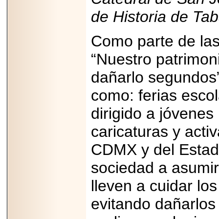
capacidad de pago.
de Historia de Tab
Como parte de las
“Nuestro patrimoni
2026-03-27
Lanza editorial
ateconqueso serie
dañarlo segundos”
“Finanzas para
Infancias” para
como: ferias esco
impulsar educación
financiera de la
niñez.
dirigido a jóvene
caricaturas y acti
CDMX y del Estado
sociedad a asumi
2026-05-20
JULIO REGALADO
lleven a cuidar los
CELEBRA SU
DÉCIMA EDICIÓN
CON SÚPER
evitando dañarlos 
OFERTAS.
2026-