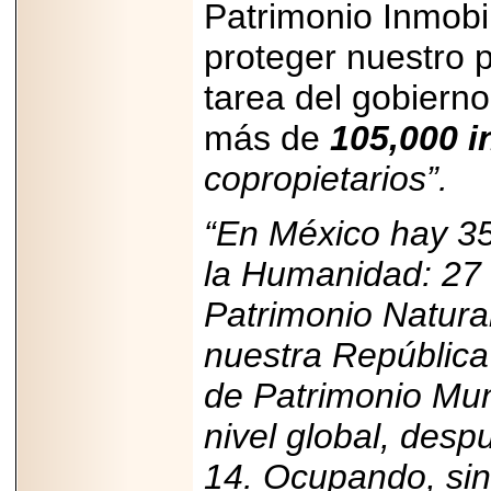
Patrimonio Inmobil
2025-05-23
¿No usas
lubricante? Esto es
proteger nuestro 
lo que te estás
perdiendo.
tarea del gobiern
más de
105,000 
copropietarios”.
“En México hay 35
2026-07-24
Especialistas
advierten que el
la Humanidad: 27 
TDAH continúa
subdiagnosticado en
Patrimonio Natura
adolescentes y
adultos, afectando el
desempeño
nuestra República
académico, laboral y
la calidad de vida
de Patrimonio Mund
nivel global, desp
14. Ocupando, sin