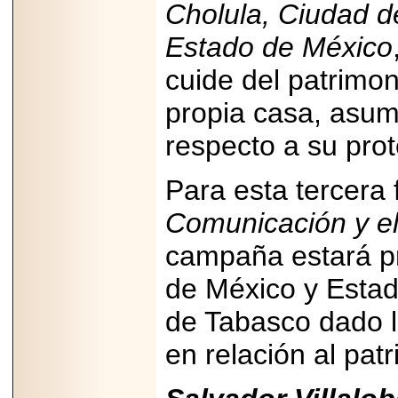
Disfruta el Día del
Cholula, Ciudad d
Padre con Sylvester
Stallone, Jason
Estado de México
Statham, Dave
Bautista y más
hombres de acción
cuide del patrimon
en Adrenalina Pura+
propia casa, asu
respecto a su prot
2026-01-14
Para esta tercera 
Refugio
Franciscano:
Avances de la
Comunicación y e
reunión con el
Gobierno de la
campaña estará p
Ciudad de México
de México y Esta
de Tabasco dado l
en relación al patr
2026-06-18
G-SHOCK, EL
RELOJ CASIO
“INDESTRUCTIBLE”