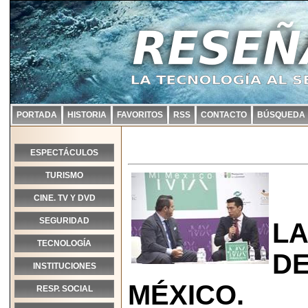
PORTADA
HISTORIA
FAVORITOS
RSS
CONTACTO
BÚSQUEDA
ESPECTÁCULOS
TURISMO
CINE. TV Y DVD
SEGURIDAD
LA
TECNOLOGÍA
DE
INSTITUCIONES
MÉXICO.
RESP. SOCIAL