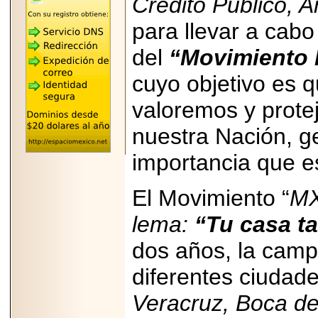
Crédito Público, A
REÚNE A LAS
LEYENDAS
para llevar a cabo
MARIACHI VARGAS
Y NUEVO
del
“Movimiento 
TECALITLÁN EN LA
ARENA CDMX.
cuyo objetivo es 
valoremos y protej
nuestra Nación, g
2025-10-16
ANUNCIA SECTUR
importancia que es
CDMX EL BOKSUNA
FEST: ENCUENTRO
DE TRADICIONES,
El Movimiento “
MX
CULTURA Y
GASTRONOMÍA
ENTRE MÉXICO Y
lema:
“Tu casa t
COREA DEL SUR.
dos años, la camp
diferentes ciudad
Veracruz, Boca de
2026-06-18