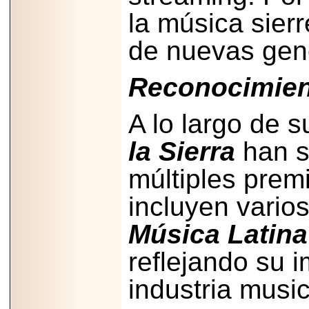
PRESENTE EN
la música sier
MÉXICO.
de nuevas gen
Reconocimien
2026-05-25
IDENTIFICAN
A lo largo de s
AFECTACIONES
PRODUCIDAS POR
Helicobacter pylori
la Sierra
han s
EN CÉLULAS DEL
PÁNCREAS.
múltiples prem
incluyen vario
Música Latina
2026-05-27
Shriners Childrens
reflejando su 
México transforma
la vida de miles de
industria music
niñas y niños con
atención médica
especializada sin