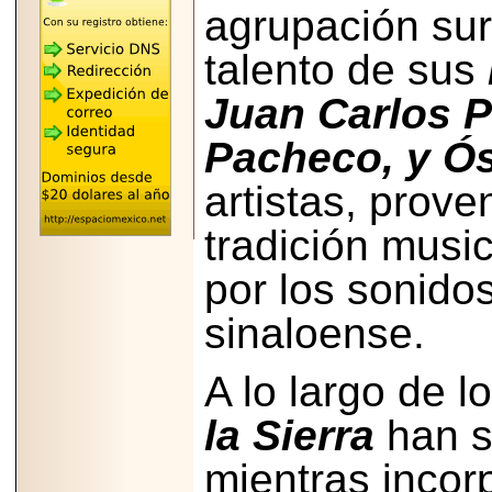
"MARIACHAZO"
agrupación surg
REÚNE A LAS
LEYENDAS
talento de sus
MARIACHI VARGAS
Y NUEVO
TECALITLÁN EN LA
Juan Carlos P
ARENA CDMX.
Pacheco, y Ós
artistas, prove
2025-10-16
tradición musi
ANUNCIA SECTUR
CDMX EL BOKSUNA
por los sonidos
FEST: ENCUENTRO
DE TRADICIONES,
CULTURA Y
sinaloense.
GASTRONOMÍA
ENTRE MÉXICO Y
COREA DEL SUR.
A lo largo de l
la Sierra
han s
mientras incor
2026-06-18