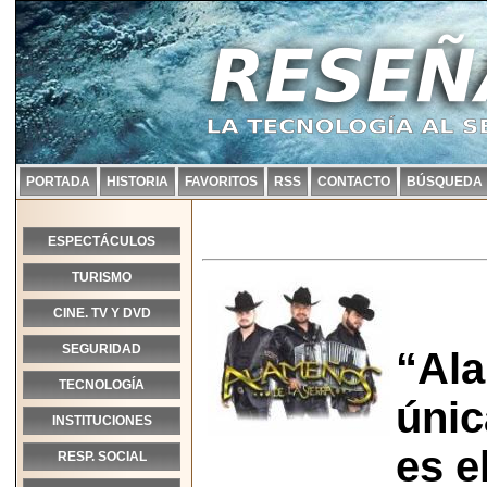
PORTADA
HISTORIA
FAVORITOS
RSS
CONTACTO
BÚSQUEDA
ESPECTÁCULOS
TURISMO
CINE. TV Y DVD
SEGURIDAD
“Ala
TECNOLOGÍA
únic
INSTITUCIONES
es e
RESP. SOCIAL