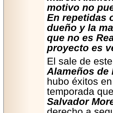
2026-
motivo no pu
07-29
21
En repetidas
dueño y la ma
EDICIÓN EXPO
que no es Real
TORTA 2026, EN
VENUSTIANO
CARRANZA.
proyecto es v
El sale de est
Alameños de l
2026-07-27
NASCAR MÉXICO
hubo éxitos en
ACELERA HACIA
UNA NUEVA ERA
DE CARRERAS,
temporada que 
MÚSICA Y
ENTRETENIMIENTO.
Salvador Mor
derecho a seg