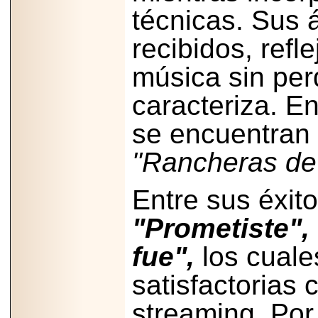
Disfruta el Día del
técnicas. Sus 
Padre con Sylvester
Stallone, Jason
recibidos, refl
Statham, Dave
Bautista y más
hombres de acción
música sin per
en Adrenalina Pura+
caracteriza. E
se encuentran
2026-01-14
"Rancheras de 
Refugio
Franciscano:
Avances de la
reunión con el
Entre sus éxit
Gobierno de la
Ciudad de México
"Prometiste",
fue",
los cuale
satisfactorias 
2026-06-18
G-SHOCK, EL
streaming. Por
RELOJ CASIO
“INDESTRUCTIBLE”