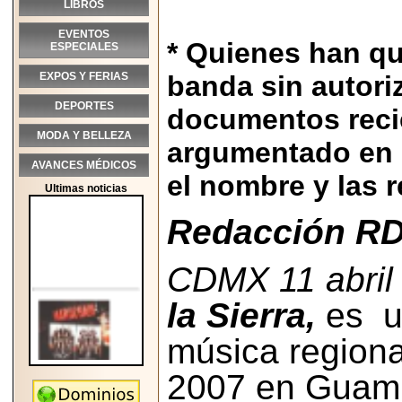
LIBROS
EVENTOS
* Quienes han qu
ESPECIALES
EXPOS Y FERIAS
banda sin autori
DEPORTES
documentos reci
MODA Y BELLEZA
argumentado en r
AVANCES MÉDICOS
el nombre y las r
Ultimas noticias
Redacción RD
CDMX 11 abril
la Sierra,
es
u
música regiona
2007 en Guamú
2026-05-25