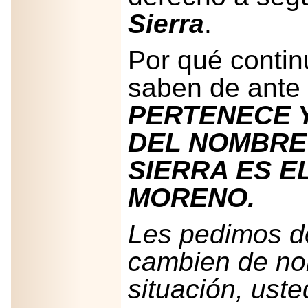
2025-05-23
Sierra
.
¿No usas
lubricante? Esto es
lo que te estás
Por qué contin
perdiendo.
saben de ant
PERTENECE Y
DEL NOMBRE
2026-07-24
Especialistas
SIERRA ES 
advierten que el
TDAH continúa
MORENO.
subdiagnosticado en
adolescentes y
adultos, afectando el
desempeño
Les pedimos d
académico, laboral y
la calidad de vida
cambien de no
situación, uste