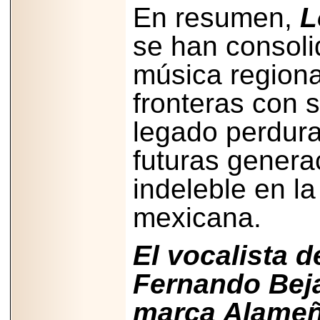
importar su
En resumen,
L
capacidad de pago.
se han consoli
música regiona
2026-03-27
fronteras con s
Lanza editorial
ateconqueso serie
legado perdura
“Finanzas para
Infancias” para
impulsar educación
futuras gener
financiera de la
niñez.
indeleble en la
mexicana.
El vocalista 
2026-05-20
JULIO REGALADO
CELEBRA SU
Fernando Bej
DÉCIMA EDICIÓN
CON SÚPER
marca Alameño
OFERTAS.