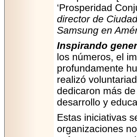
PRESENTE EN
‘Prosperidad Conj
MÉXICO.
director de Ciuda
Samsung en Améri
2026-05-25
Inspirando gene
IDENTIFICAN
AFECTACIONES
los números, el 
PRODUCIDAS POR
Helicobacter pylori
EN CÉLULAS DEL
profundamente hu
PÁNCREAS.
realizó voluntari
dedicaron más d
desarrollo y educ
2026-05-27
Shriners Childrens
México transforma
Estas iniciativas 
la vida de miles de
niñas y niños con
organizaciones n
atención médica
especializada sin
importar su