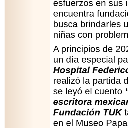
esfuerzos en sus i
capacidad de pago.
encuentra fundaci
busca brindarles u
niñas con problem
2026-03-27
Lanza editorial
ateconqueso serie
“Finanzas para
A principios de 2
Infancias” para
impulsar educación
un día especial pa
financiera de la
niñez.
Hospital Federi
realizó la partida 
se leyó el cuento
2026-05-20
escritora mexica
JULIO REGALADO
CELEBRA SU
Fundación TUK
t
DÉCIMA EDICIÓN
CON SÚPER
OFERTAS.
en el Museo Papal
2026-