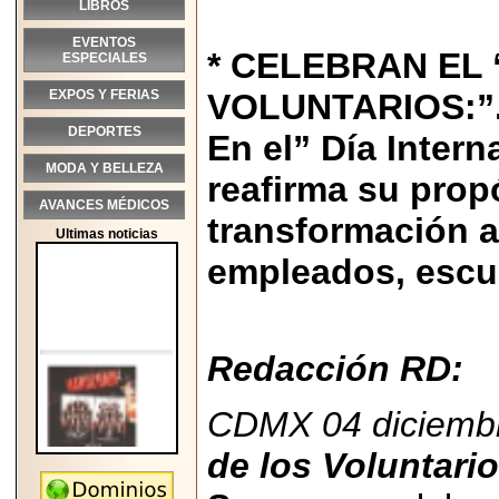
LIBROS
EVENTOS
* CELEBRAN EL 
ESPECIALES
EXPOS Y FERIAS
VOLUNTARIOS:”
DEPORTES
En el” Día Inter
MODA Y BELLEZA
reafirma su prop
AVANCES MÉDICOS
transformación a
Ultimas noticias
empleados, escu
Redacción RD:
CDMX 04 diciembr
de los Voluntari
2026-05-25
"MARIACHAZO"