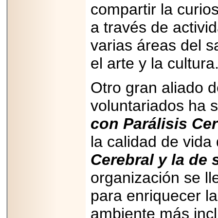
compartir la curio
07-29
21
a través de activi
varias áreas del s
EDICIÓN EXPO
el arte y la cultura
TORTA 2026, EN
VENUSTIANO
CARRANZA.
Otro gran aliado
voluntariados ha s
con Parálisis Ce
2026-07-27
la calidad de vid
NASCAR MÉXICO
ACELERA HACIA
UNA NUEVA ERA
Cerebral y la de 
DE CARRERAS,
MÚSICA Y
organización se l
ENTRETENIMIENTO.
para enriquecer la
ambiente más incl