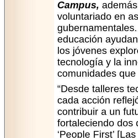
Campus,
además d
Padre con Sylvester
Stallone, Jason
voluntariado en a
Statham, Dave
Bautista y más
hombres de acción
gubernamentales. 
en Adrenalina Pura+
educación ayudan 
los jóvenes explor
2026-01-14
tecnología y la in
Refugio
Franciscano:
comunidades que 
Avances de la
reunión con el
Gobierno de la
“Desde talleres te
Ciudad de México
cada acción refle
contribuir a un fut
2026-06-18
fortaleciendo dos 
G-SHOCK, EL
RELOJ CASIO
‘People First’ [La
“INDESTRUCTIBLE”