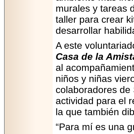
2025-05-23
murales y tareas d
¿No usas
lubricante? Esto es
lo que te estás
taller para crear 
perdiendo.
desarrollar habili
A este voluntariad
Casa de la Amis
2026-07-24
al acompañamiento
Especialistas
advierten que el
TDAH continúa
niños y niñas vier
subdiagnosticado en
adolescentes y
colaboradores de 
adultos, afectando el
desempeño
académico, laboral y
actividad para el
la calidad de vida
la que también dib
“Para mí es una g