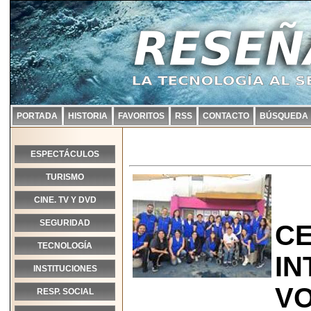
PORTADA
HISTORIA
FAVORITOS
RSS
CONTACTO
BÚSQUEDA
ESPECTÁCULOS
TURISMO
CINE. TV Y DVD
SEGURIDAD
CE
TECNOLOGÍA
IN
INSTITUCIONES
VO
RESP. SOCIAL