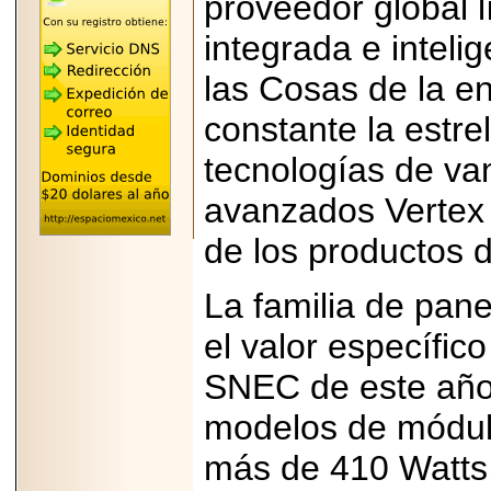
proveedor global l
"MARIACHAZO"
REÚNE A LAS
LEYENDAS
integrada e inteli
MARIACHI VARGAS
Y NUEVO
las Cosas de la en
TECALITLÁN EN LA
ARENA CDMX.
constante la estre
tecnologías de v
avanzados Vertex
2025-10-16
ANUNCIA SECTUR
de los productos d
CDMX EL BOKSUNA
FEST: ENCUENTRO
DE TRADICIONES,
La familia de pane
CULTURA Y
GASTRONOMÍA
ENTRE MÉXICO Y
el valor específic
COREA DEL SUR.
SNEC de este año,
modelos de módulo
más de 410 Watts,
2026-06-18