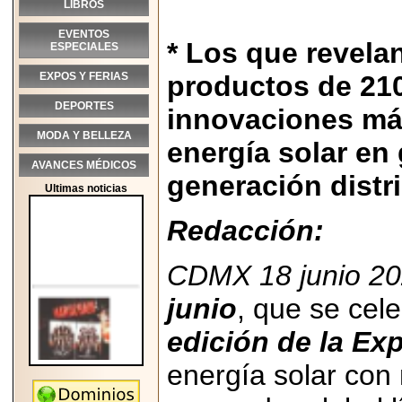
LIBROS
EVENTOS
* Los que revelan
ESPECIALES
EXPOS Y FERIAS
productos de 21
DEPORTES
innovaciones más
MODA Y BELLEZA
energía solar en
AVANCES MÉDICOS
generación distr
Ultimas noticias
Redacción:
CDMX 18 junio 20
junio
, que se cel
edición de la Ex
energía solar con
2026-05-25