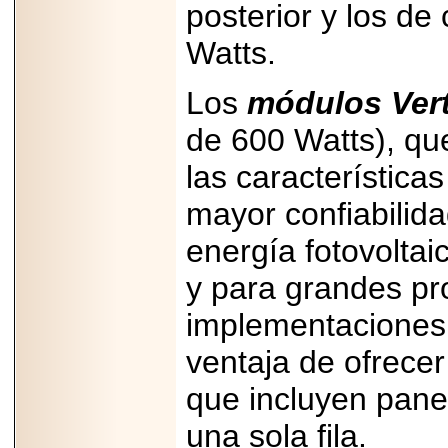
posterior y los de
Disfruta el Día del
Padre con Sylvester
Stallone, Jason
Watts.
Statham, Dave
Bautista y más
hombres de acción
Los
módulos Vert
en Adrenalina Pura+
de 600 Watts), qu
las características
2026-01-14
mayor confiabilid
Refugio
Franciscano:
energía fotovoltai
Avances de la
reunión con el
Gobierno de la
y para grandes pr
Ciudad de México
implementaciones 
ventaja de ofrece
que incluyen pane
2026-06-18
G-SHOCK, EL
RELOJ CASIO
una sola fila.
“INDESTRUCTIBLE”