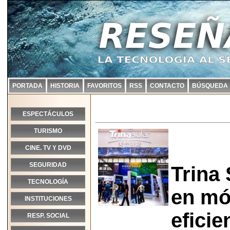
PORTADA
HISTORIA
FAVORITOS
RSS
CONTACTO
BÚSQUEDA
ESPECTÁCULOS
TURISMO
CINE. TV Y DVD
SEGURIDAD
Trina
TECNOLOGÍA
en mó
INSTITUCIONES
eficie
RESP. SOCIAL