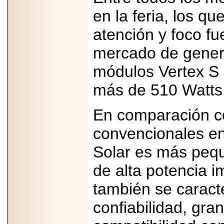
en la feria, los 
atención y foco fu
mercado de genera
2026-06-15
Alejandro
módulos Vertex S
Maldonado, "El Yoga
Teacher", celebrará
más de 510 Watts
el día mundial del
yoga con una Master
Class masiva en
En comparación co
Expo Espiritualidad
2026.
convencionales en
Solar es más pequ
de alta potencia 
también se caracte
2026-03-19
CON 18 AÑOS, EL
confiabilidad, gran 
MEXICANO DIEGO
MENDEZTORRES
ACELERA RUMBO