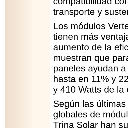
compatibilidad con
A NASCAR Y
APUNTA A
transporte y suste
MARTINSVILLE.
Los módulos Verte
tienen más ventaj
2025-05-23
¿No usas
aumento de la efic
lubricante? Esto es
lo que te estás
muestran que par
perdiendo.
paneles ayudan a 
hasta en 11% y 2
y 410 Watts de la
2026-06-12
Medtronic impulsa
Según las últimas 
una nueva era en
estimulación
globales de módul
cardíaca con el
marcapasos más
pequeño del mundo.
Trina Solar han s