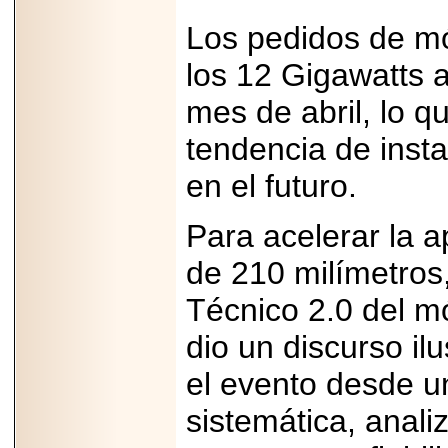
PRESENTE EN
MÉXICO.
Los pedidos de m
los 12 Gigawatts 
mes de abril, lo 
2026-05-25
tendencia de inst
IDENTIFICAN
AFECTACIONES
en el futuro.
PRODUCIDAS POR
Helicobacter pylori
EN CÉLULAS DEL
Para acelerar la a
PÁNCREAS.
de 210 milímetros,
Técnico 2.0 del m
dio un discurso il
2026-05-27
Shriners Childrens
el evento desde u
México transforma
la vida de miles de
niñas y niños con
sistemática, anali
atención médica
especializada sin