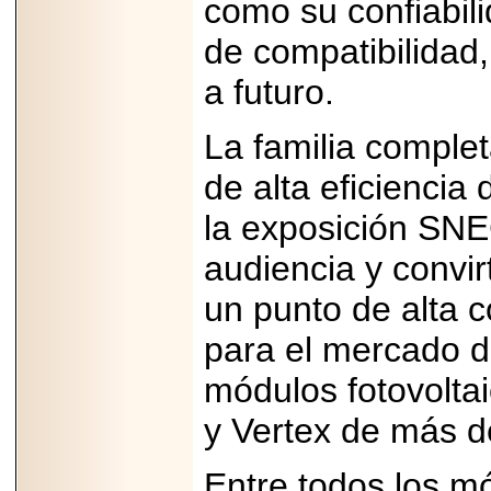
como su confiabili
importar su
capacidad de pago.
de compatibilidad,
a futuro.
2026-03-27
La familia comple
Lanza editorial
ateconqueso serie
de alta eficiencia
“Finanzas para
Infancias” para
impulsar educación
la exposición SNE
financiera de la
niñez.
audiencia y convir
un punto de alta c
para el mercado de
módulos fotovolta
2026-05-20
JULIO REGALADO
CELEBRA SU
y Vertex de más d
DÉCIMA EDICIÓN
CON SÚPER
OFERTAS.
Entre todos los mó