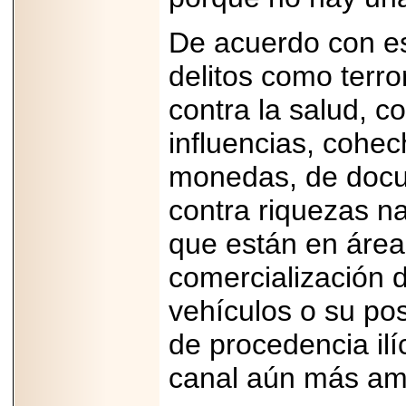
importar su
capacidad de pago.
De acuerdo con e
delitos como terror
contra la salud, c
2026-03-27
Lanza editorial
influencias, cohec
ateconqueso serie
“Finanzas para
monedas, de docu
Infancias” para
impulsar educación
financiera de la
contra riquezas na
niñez.
que están en área
comercialización 
vehículos o su po
2026-05-20
JULIO REGALADO
de procedencia ilí
CELEBRA SU
DÉCIMA EDICIÓN
canal aún más amp
CON SÚPER
OFERTAS.