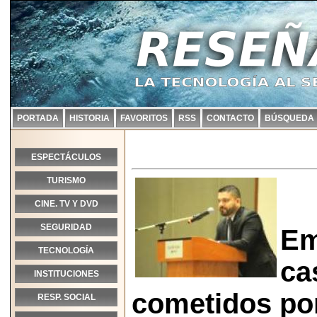
PORTADA
HISTORIA
FAVORITOS
RSS
CONTACTO
BÚSQUEDA
ESPECTÁCULOS
TURISMO
CINE. TV Y DVD
SEGURIDAD
Em
TECNOLOGÍA
ca
INSTITUCIONES
cometidos po
RESP. SOCIAL