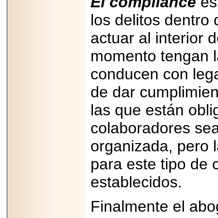
El compliance
es
2025-05-23
los delitos dentro
¿No usas
lubricante? Esto es
lo que te estás
actuar al interior
perdiendo.
momento tengan la
conducen con legal
de dar cumplimien
las que están obl
2026-07-24
Especialistas
advierten que el
colaboradores sea
TDAH continúa
subdiagnosticado en
organizada, pero 
adolescentes y
adultos, afectando el
desempeño
para este tipo de 
académico, laboral y
la calidad de vida
establecidos.
Finalmente el abo