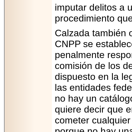
PRESENTE EN
imputar delitos a 
MÉXICO.
procedimiento que
Calzada también o
CNPP se establece
2026-05-25
IDENTIFICAN
AFECTACIONES
penalmente respo
PRODUCIDAS POR
Helicobacter pylori
comisión de los de
EN CÉLULAS DEL
PÁNCREAS.
dispuesto en la le
las entidades fed
no hay un catálogo
2026-05-27
quiere decir que 
Shriners Childrens
México transforma
la vida de miles de
cometer cualquier 
niñas y niños con
atención médica
porque no hay una
especializada sin