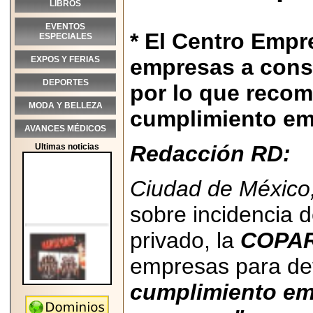
LIBROS
EVENTOS
* El Centro Emp
ESPECIALES
EXPOS Y FERIAS
empresas a const
DEPORTES
por lo que reco
MODA Y BELLEZA
cumplimiento emp
AVANCES MÉDICOS
Redacción RD:
Ultimas noticias
Ciudad de México
sobre incidencia d
privado, la
COPAR
empresas para def
cumplimiento em
2026-05-25