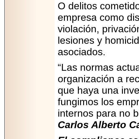
2026-
O delitos cometid
07-29
21
empresa como disc
violación, privación
lesiones y homicid
EDICIÓN EXPO
TORTA 2026, EN
VENUSTIANO
asociados.
CARRANZA.
“Las normas actua
organización a re
2026-07-27
que haya una inve
NASCAR MÉXICO
ACELERA HACIA
fungimos los empr
UNA NUEVA ERA
DE CARRERAS,
internos para no b
MÚSICA Y
ENTRETENIMIENTO.
Carlos Alberto C