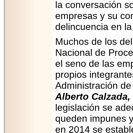
la conversación so
Disfruta el Día del
Padre con Sylvester
Stallone, Jason
empresas y su co
Statham, Dave
Bautista y más
delincuencia en la
hombres de acción
en Adrenalina Pura+
Muchos de los del
Nacional de Proc
2026-01-14
el seno de las em
Refugio
Franciscano:
propios integrante
Avances de la
reunión con el
Gobierno de la
Administración de
Ciudad de México
Alberto Calzada, 
legislación se ad
queden impunes y
2026-06-18
G-SHOCK, EL
en 2014 se estable
RELOJ CASIO
“INDESTRUCTIBLE”