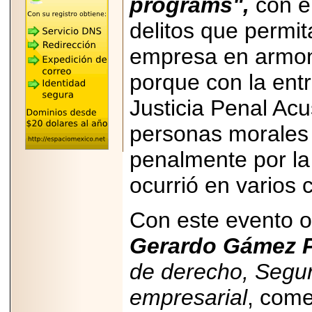
programs",
con el
"MARIACHAZO"
REÚNE A LAS
delitos que permit
LEYENDAS
MARIACHI VARGAS
Y NUEVO
empresa en armoní
TECALITLÁN EN LA
ARENA CDMX.
porque con la ent
Justicia Penal Ac
personas morales 
2025-10-16
penalmente por la
ANUNCIA SECTUR
CDMX EL BOKSUNA
FEST: ENCUENTRO
ocurrió en varios 
DE TRADICIONES,
CULTURA Y
GASTRONOMÍA
Con este evento o
ENTRE MÉXICO Y
COREA DEL SUR.
Gerardo Gámez 
de derecho, Seguri
empresarial
, come
2026-06-18