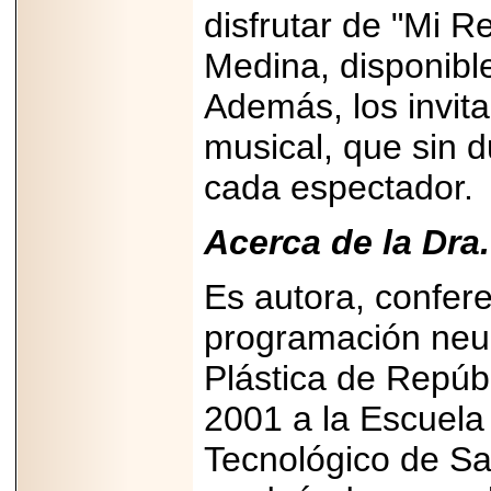
importar su
disfrutar de "Mi R
capacidad de pago.
Medina, disponible
Además, los invit
2026-03-27
musical, que sin 
Lanza editorial
ateconqueso serie
cada espectador.
“Finanzas para
Infancias” para
impulsar educación
financiera de la
Acerca de la Dra
niñez.
Es autora, confere
programación neur
Plástica de Repúb
2026-05-20
JULIO REGALADO
2001 a la Escuela 
CELEBRA SU
DÉCIMA EDICIÓN
CON SÚPER
Tecnológico de S
OFERTAS.