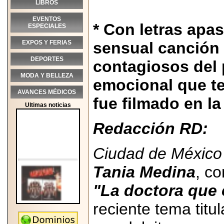
LIBROS
EVENTOS
* Con letras apa
ESPECIALES
EXPOS Y FERIAS
sensual canción
DEPORTES
contagiosos del 
MODA Y BELLEZA
emocional que te 
AVANCES MÉDICOS
fue filmado en l
Ultimas noticias
Redacción RD:
Ciudad de México
Tania Medina
, c
"La doctora que 
reciente tema titu
2026-05-25