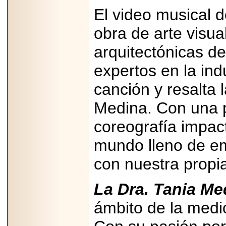
Disfruta el Día del
El video musical d
Padre con Sylvester
Stallone, Jason
Statham, Dave
obra de arte visua
Bautista y más
hombres de acción
arquitectónicas de
en Adrenalina Pura+
expertos en la ind
canción y resalta l
2026-01-14
Medina. Con una p
Refugio
Franciscano:
coreografía impac
Avances de la
reunión con el
Gobierno de la
mundo lleno de em
Ciudad de México
con nuestra propi
La Dra. Tania Me
2026-06-18
ámbito de la medi
G-SHOCK, EL
RELOJ CASIO
“INDESTRUCTIBLE”