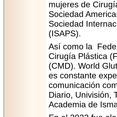
mujeres de Cirugí
2025-05-23
¿No usas
Sociedad American
lubricante? Esto es
lo que te estás
perdiendo.
Sociedad Internaci
(ISAPS).
Así como la Feder
Cirugía Plástica 
2026-07-24
Especialistas
(CMD). World Glu
advierten que el
TDAH continúa
subdiagnosticado en
es constante expe
adolescentes y
adultos, afectando el
comunicación com
desempeño
académico, laboral y
la calidad de vida
Diario, Univisión,
Academia de Ismae