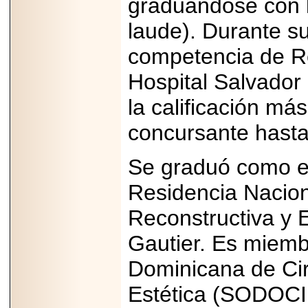
graduándose con 
2026-
07-29
21
laude). Durante su
competencia de Re
Hospital Salvador 
EDICIÓN EXPO
TORTA 2026, EN
la calificación má
VENUSTIANO
CARRANZA.
concursante hast
Se graduó como es
Residencia Nacion
2026-07-27
NASCAR MÉXICO
ACELERA HACIA
Reconstructiva y E
UNA NUEVA ERA
DE CARRERAS,
Gautier. Es miemb
MÚSICA Y
ENTRETENIMIENTO.
Dominicana de Cir
Estética (SODOCI