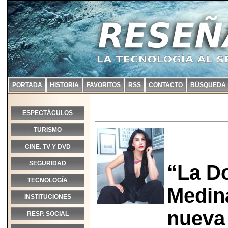
PORTADA
HISTORIA
FAVORITOS
RSS
CONTACTO
BÚSQUEDA
ESPECTÁCULOS
TURISMO
CINE. TV Y DVD
SEGURIDAD
“La Do
TECNOLOGÍA
Medina
INSTITUCIONES
nueva
RESP. SOCIAL