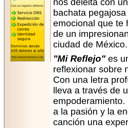
nos deleita con un
"MARIACHAZO"
REÚNE A LAS
LEYENDAS
bachata pegajosa 
MARIACHI VARGAS
Y NUEVO
emocional que te 
TECALITLÁN EN LA
ARENA CDMX.
de un impresionan
ciudad de México.
"Mi Reflejo"
es un
2025-10-16
ANUNCIA SECTUR
CDMX EL BOKSUNA
reflexionar sobre 
FEST: ENCUENTRO
DE TRADICIONES,
Con una letra pro
CULTURA Y
GASTRONOMÍA
ENTRE MÉXICO Y
lleva a través de 
COREA DEL SUR.
empoderamiento. 
a la pasión y la e
canción una experi
2026-06-18