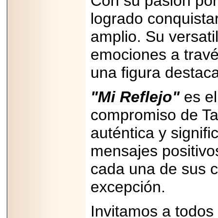
Con su pasión por 
PRESENTE EN
MÉXICO.
logrado conquista
amplio. Su versati
emociones a travé
2026-05-25
una figura destaca
IDENTIFICAN
AFECTACIONES
PRODUCIDAS POR
"Mi Reflejo"
es el
Helicobacter pylori
EN CÉLULAS DEL
compromiso de Ta
PÁNCREAS.
auténtica y signifi
mensajes positivo
cada una de sus ca
2026-05-27
Shriners Childrens
excepción.
México transforma
la vida de miles de
niñas y niños con
atención médica
Invitamos a todos
especializada sin