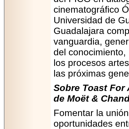
A NASCAR Y
APUNTA A
cinematográfico Ó
MARTINSVILLE.
Universidad de Gu
Guadalajara compa
2025-05-23
vanguardia, gener
¿No usas
lubricante? Esto es
del conocimiento,
lo que te estás
perdiendo.
los procesos artes
las próximas gene
Sobre Toast For 
de Moët & Chand
2026-06-12
Medtronic impulsa
una nueva era en
estimulación
Fomentar la unión
cardíaca con el
marcapasos más
oportunidades ent
pequeño del mundo.