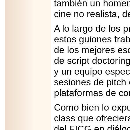
también un homena
cine no realista,
A lo largo de los 
2026-06-15
estos guiones tra
Alejandro
Maldonado, "El Yoga
Teacher", celebrará
de los mejores escr
el día mundial del
yoga con una Master
de script doctorin
Class masiva en
Expo Espiritualidad
y un equipo especi
2026.
sesiones de pitch
plataformas de co
Como bien lo expu
2026-03-19
CON 18 AÑOS, EL
class que ofrecie
MEXICANO DIEGO
MENDEZTORRES
del FICG en diálo
ACELERA RUMBO