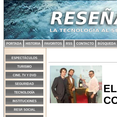
PORTADA
HISTORIA
FAVORITOS
RSS
CONTACTO
BÚSQUEDA
ESPECTÁCULOS
TURISMO
CINE. TV Y DVD
SEGURIDAD
EL
TECNOLOGÍA
CO
INSTITUCIONES
RESP. SOCIAL