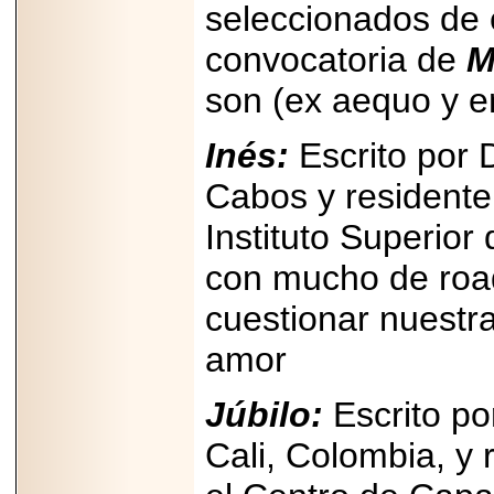
seleccionados de 
PRESENTE EN
MÉXICO.
convocatoria de
M
son (ex aequo y en
Inés:
Escrito por 
2026-05-25
IDENTIFICAN
Cabos y residente
AFECTACIONES
PRODUCIDAS POR
Helicobacter pylori
Instituto Superio
EN CÉLULAS DEL
PÁNCREAS.
con mucho de road
cuestionar nuestr
amor
2026-05-27
Shriners Childrens
Júbilo:
Escrito po
México transforma
la vida de miles de
Cali, Colombia, y
niñas y niños con
atención médica
especializada sin