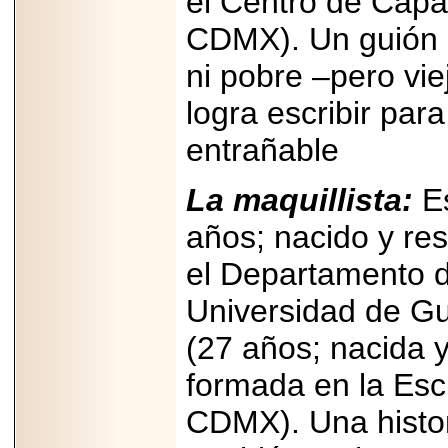
el Centro de Capa
importar su
capacidad de pago.
CDMX). Un guión s
ni pobre –pero vie
logra escribir para
2026-03-27
Lanza editorial
entrañable
ateconqueso serie
“Finanzas para
Infancias” para
La maquillista:
E
impulsar educación
financiera de la
niñez.
años; nacido y re
el Departamento d
Universidad de Gu
(27 años; nacida 
2026-05-20
JULIO REGALADO
formada en la Esc
CELEBRA SU
DÉCIMA EDICIÓN
CON SÚPER
CDMX). Una histor
OFERTAS.