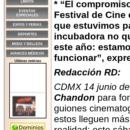
* “El compromis
LIBROS
EVENTOS
Festival de Cine
ESPECIALES
que estuvimos pa
EXPOS Y FERIAS
incubadora no q
DEPORTES
MODA Y BELLEZA
este año: estam
AVANCES MÉDICOS
funcionar”, expr
Ultimas noticias
Redacción RD:
CDMX 14 junio de
Chandon
para fom
guiones cinematog
estos lleguen más 
2026-05-25
realidad: este sá