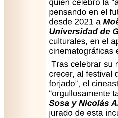
quien celebró la “
Disfruta el Día del
Padre con Sylvester
pensando en el fu
Stallone, Jason
Statham, Dave
Bautista y más
desde 2021 a
Moë
hombres de acción
en Adrenalina Pura+
Universidad de G
culturales, en el
cinematográficas 
2026-01-14
Refugio
Franciscano:
Tras celebrar su r
Avances de la
reunión con el
crecer, al festiva
Gobierno de la
Ciudad de México
forjado”, el cinea
“orgullosamente 
Sosa y Nicolás A
2026-06-18
G-SHOCK, EL
jurado de esta inc
RELOJ CASIO
“INDESTRUCTIBLE”