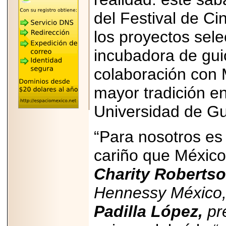
"MARIACHAZO"
REÚNE A LAS
del Festival de C
LEYENDAS
MARIACHI VARGAS
Y NUEVO
los proyectos sel
TECALITLÁN EN LA
ARENA CDMX.
incubadora de gui
colaboración con M
mayor tradición en
2025-10-16
Universidad de Gu
ANUNCIA SECTUR
CDMX EL BOKSUNA
FEST: ENCUENTRO
DE TRADICIONES,
“Para nosotros es 
CULTURA Y
GASTRONOMÍA
cariño que México
ENTRE MÉXICO Y
COREA DEL SUR.
Charity Robertso
Hennessy México
Padilla López,
pre
2026-06-18