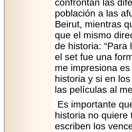
confrontan las dif
2026-
07-29
21
población a las af
Beirut, mientras qu
que el mismo direc
EDICIÓN EXPO
TORTA 2026, EN
VENUSTIANO
de historia: “Para
CARRANZA.
el set fue una fo
me impresiona es 
historia y si en lo
2026-07-27
NASCAR MÉXICO
las películas al 
ACELERA HACIA
UNA NUEVA ERA
DE CARRERAS,
Es importante que 
MÚSICA Y
ENTRETENIMIENTO.
historia no quiere 
escriben los vence