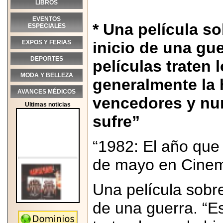
LIBROS
EVENTOS
* Una película so
ESPECIALES
EXPOS Y FERIAS
inicio de una gue
DEPORTES
películas traten l
MODA Y BELLEZA
generalmente la h
AVANCES MÉDICOS
vencedores y nun
Ultimas noticias
sufre”
“1982: El año que
de mayo en Cine
Una película sobre 
de una guerra.
“E
2026-05-25