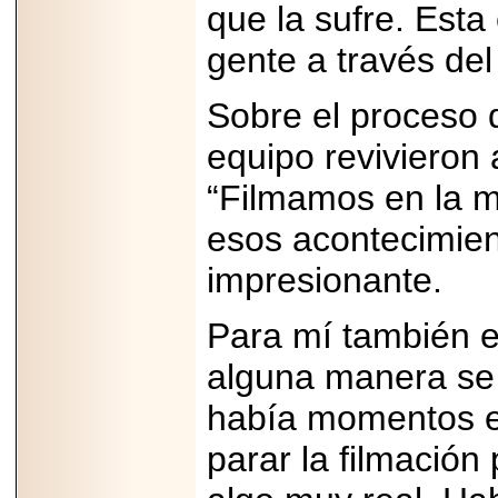
que la sufre. Esta
2025-05-23
¿No usas
gente a través del
lubricante? Esto es
lo que te estás
perdiendo.
Sobre el proceso d
equipo revivieron 
“Filmamos en la m
esos acontecimien
2026-07-24
Especialistas
advierten que el
impresionante.
TDAH continúa
subdiagnosticado en
adolescentes y
Para mí también er
adultos, afectando el
desempeño
alguna manera se 
académico, laboral y
la calidad de vida
había momentos en
parar la filmación