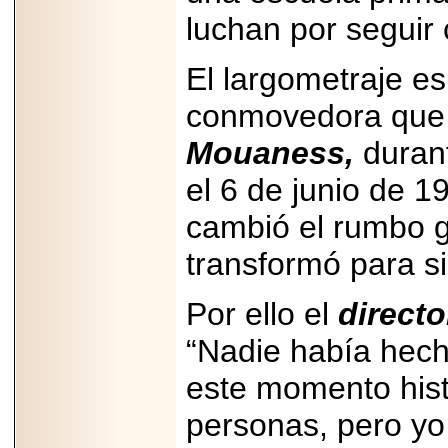
Disfruta el Día del
luchan por seguir 
Padre con Sylvester
Stallone, Jason
Statham, Dave
Bautista y más
El largometraje es
hombres de acción
en Adrenalina Pura+
conmovedora que r
Mouaness,
durant
el 6 de junio de 1
2026-01-14
Refugio
cambió el rumbo ge
Franciscano:
Avances de la
transformó para si
reunión con el
Gobierno de la
Ciudad de México
Por ello el
direct
“Nadie había hech
este momento hist
2026-06-18
G-SHOCK, EL
personas, pero yo 
RELOJ CASIO
“INDESTRUCTIBLE”