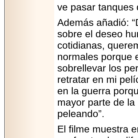
ve pasar tanques 
capacidad de pago.
Además añadió: “D
sobre el deseo hu
2026-03-27
Lanza editorial
cotidianas, quere
ateconqueso serie
“Finanzas para
normales porque e
Infancias” para
impulsar educación
financiera de la
sobrellevar los pe
niñez.
retratar en mi pel
en la guerra porqu
mayor parte de la
2026-05-20
peleando”.
JULIO REGALADO
CELEBRA SU
DÉCIMA EDICIÓN
CON SÚPER
El filme muestra e
OFERTAS.