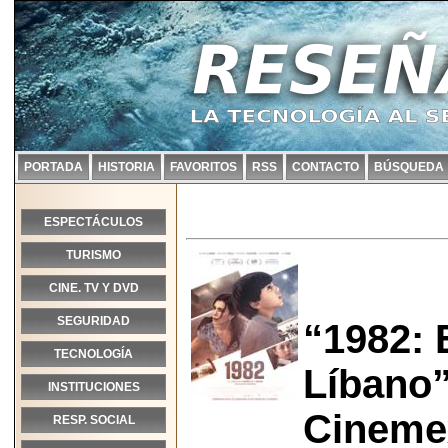
PORTADA
HISTORIA
FAVORITOS
RSS
CONTACTO
BÚSQUEDA
ESPECTÁCULOS
TURISMO
CINE. TV Y DVD
SEGURIDAD
“1982: 
TECNOLOGÍA
Líbano”
INSTITUCIONES
Cineme
RESP. SOCIAL