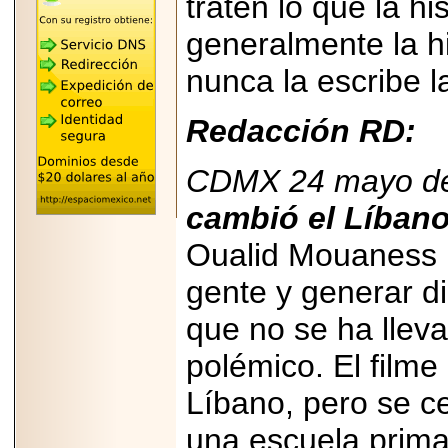
traten lo que la his
"MARIACHAZO"
REÚNE A LAS
LEYENDAS
generalmente la hi
MARIACHI VARGAS
Y NUEVO
nunca la escribe l
TECALITLÁN EN LA
ARENA CDMX.
Redacción RD:
CDMX 24 mayo de
2025-10-16
cambió el Líban
ANUNCIA SECTUR
CDMX EL BOKSUNA
FEST: ENCUENTRO
Oualid Mouaness re
DE TRADICIONES,
CULTURA Y
gente y generar d
GASTRONOMÍA
ENTRE MÉXICO Y
que no se ha lleva
COREA DEL SUR.
polémico. El filme 
Líbano, pero se ce
una escuela prima
2026-06-18