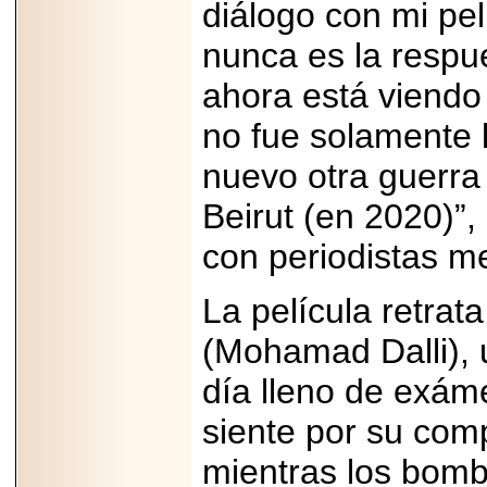
diálogo con mi pe
PRESENTE EN
MÉXICO.
nunca es la respu
ahora está viend
no fue solamente 
2026-05-25
nuevo otra guerra 
IDENTIFICAN
AFECTACIONES
PRODUCIDAS POR
Beirut (en 2020)”, 
Helicobacter pylori
EN CÉLULAS DEL
con periodistas m
PÁNCREAS.
La película retrat
(Mohamad Dalli), 
2026-05-27
día lleno de exám
Shriners Childrens
México transforma
siente por su com
la vida de miles de
niñas y niños con
atención médica
mientras los bom
especializada sin
importar su