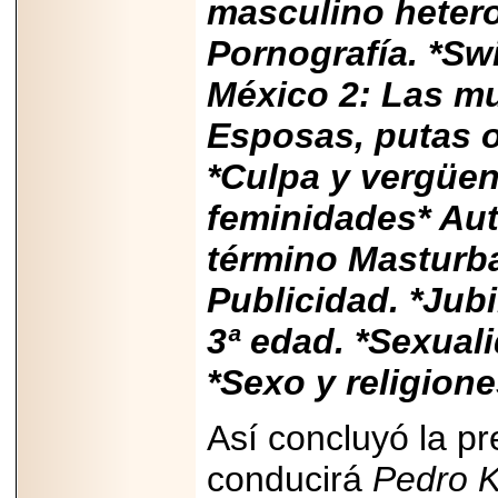
masculino hetero
Pornografía. *Swi
México 2: Las mu
Esposas, putas 
*Culpa y vergüenz
feminidades* Aut
término Masturba
Publicidad. *Jub
3ª edad. *Sexuali
*Sexo y religione
Así concluyó la p
conducirá
Pedro 