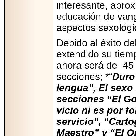
interesante, apro
2025-05-23
¿No usas
educación de vang
lubricante? Esto es
lo que te estás
perdiendo.
aspectos sexológi
Debido al éxito d
extendido su tiemp
ahora será de 45 
2026-07-24
Especialistas
secciones; *“
Duro 
advierten que el
TDAH continúa
subdiagnosticado en
lengua”, El sexo
adolescentes y
adultos, afectando el
secciones “El Go
desempeño
académico, laboral y
la calidad de vida
vicio ni es por fo
servicio”, “Carto
Maestro” y “El O