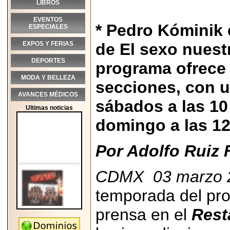
LIBROS
EVENTOS
* Pedro Kóminik
ESPECIALES
EXPOS Y FERIAS
de El sexo nuestr
DEPORTES
programa ofrece
MODA Y BELLEZA
secciones, con u
AVANCES MÉDICOS
sábados a las 10
Ultimas noticias
domingo a las 12
Por Adolfo Ruiz 
CDMX 03 marzo 
temporada del pr
prensa en el
Rest
2026-05-25