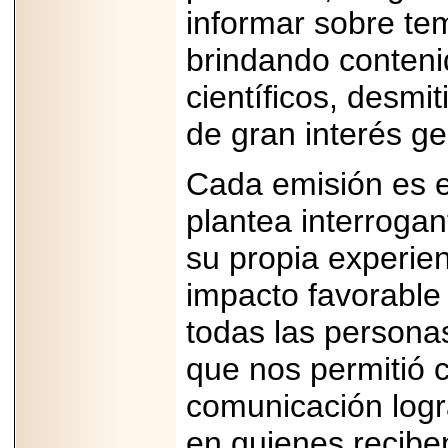
importar su
informar sobre te
capacidad de pago.
brindando conteni
científicos, desmi
2026-03-27
de gran interés ge
Lanza editorial
ateconqueso serie
“Finanzas para
Cada emisión es en
Infancias” para
impulsar educación
financiera de la
plantea interrogan
niñez.
su propia experie
impacto favorable 
todas las personas
2026-05-20
que nos permitió 
JULIO REGALADO
CELEBRA SU
DÉCIMA EDICIÓN
comunicación logr
CON SÚPER
OFERTAS.
en quienes reciben