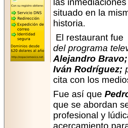
las inmediaciones
"MARIACHAZO"
REÚNE A LAS
LEYENDAS
situado en la mis
MARIACHI VARGAS
Y NUEVO
historia.
TECALITLÁN EN LA
ARENA CDMX.
El restaurant fu
del programa tele
Alejandro Bravo;
2025-10-16
ANUNCIA SECTUR
CDMX EL BOKSUNA
Iván Rodríguez;
p
FEST: ENCUENTRO
DE TRADICIONES,
cita con los medi
CULTURA Y
GASTRONOMÍA
ENTRE MÉXICO Y
Fue así que
Pedr
COREA DEL SUR.
que se abordan s
profesional y lúdic
acercamiento para
2026-06-18