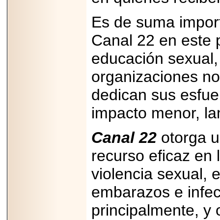
2026-
07-29
21
Es de suma importa
Canal 22 en este 
educación sexual,
EDICIÓN EXPO
TORTA 2026, EN
organizaciones no
VENUSTIANO
CARRANZA.
dedican sus esfue
impacto menor, l
Canal 22
otorga u
2026-07-27
NASCAR MÉXICO
ACELERA HACIA
recurso eficaz en 
UNA NUEVA ERA
DE CARRERAS,
violencia sexual, 
MÚSICA Y
ENTRETENIMIENTO.
embarazos e infec
principalmente, y