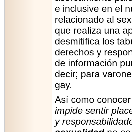
Disfruta el Día del
e inclusive en el 
Padre con Sylvester
Stallone, Jason
Statham, Dave
relacionado al se
Bautista y más
hombres de acción
que realiza una ap
en Adrenalina Pura+
desmitifica los ta
derechos y respons
2026-01-14
de información pu
Refugio
Franciscano:
decir; para varone
Avances de la
reunión con el
Gobierno de la
gay.
Ciudad de México
Así como conoce
impide sentir pla
2026-06-18
y responsabilidad
G-SHOCK, EL
RELOJ CASIO
“INDESTRUCTIBLE”