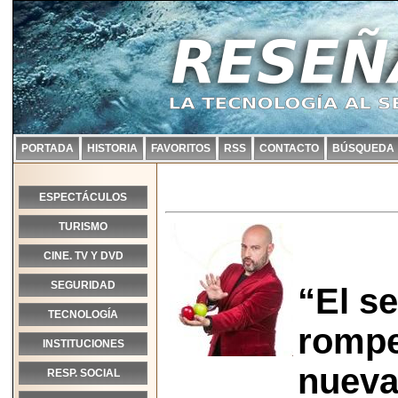
PORTADA
HISTORIA
FAVORITOS
RSS
CONTACTO
BÚSQUEDA
ESPECTÁCULOS
TURISMO
CINE. TV Y DVD
SEGURIDAD
“El s
TECNOLOGÍA
rompe
INSTITUCIONES
nueva
RESP. SOCIAL