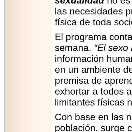
sexualidad
no es 
PRESENTE EN
MÉXICO.
las necesidades pr
física de toda soc
El programa conta
2026-05-25
semana.
“El sexo
IDENTIFICAN
AFECTACIONES
PRODUCIDAS POR
información humana
Helicobacter pylori
EN CÉLULAS DEL
en un ambiente de
PÁNCREAS.
premisa de aprend
exhortar a todos a
limitantes físicas 
2026-05-27
Shriners Childrens
México transforma
Con base en las n
la vida de miles de
niñas y niños con
atención médica
población, surge c
especializada sin