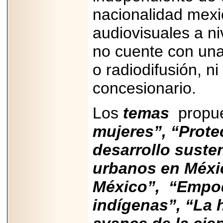
Disfruta el Día del
nacionalidad mex
Padre con Sylvester
Stallone, Jason
audiovisuales a ni
Statham, Dave
Bautista y más
hombres de acción
no cuente con un
en Adrenalina Pura+
o radiodifusión, n
concesionario.
2026-01-14
Los
temas
propue
Refugio
Franciscano:
Avances de la
mujeres”, “Prote
reunión con el
Gobierno de la
desarrollo suste
Ciudad de México
urbanos en Méxic
México”, “Empod
2026-06-18
indígenas”, “La 
G-SHOCK, EL
RELOJ CASIO
“INDESTRUCTIBLE”