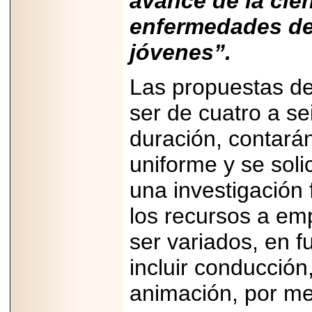
avance de la cien
PRESENTE EN
enfermedades de
MÉXICO.
jóvenes”.
Las propuestas de
2026-05-25
ser de cuatro a se
IDENTIFICAN
AFECTACIONES
duración, contar
PRODUCIDAS POR
Helicobacter pylori
EN CÉLULAS DEL
uniforme y se soli
PÁNCREAS.
una investigación
los recursos a em
ser variados, en f
2026-05-27
Shriners Childrens
incluir conducción
México transforma
la vida de miles de
niñas y niños con
animación, por me
atención médica
especializada sin