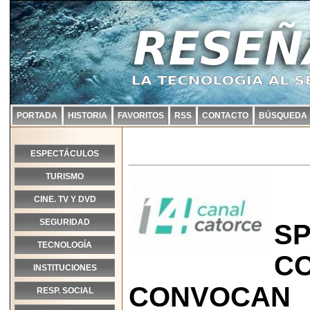
PORTADA
HISTORIA
FAVORITOS
RSS
CONTACTO
BÚSQUEDA
ESPECTÁCULOS
TURISMO
CINE. TV Y DVD
SEGURIDAD
SP
TECNOLOGÍA
C
INSTITUCIONES
CONVOCAN
RESP. SOCIAL