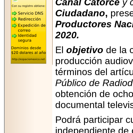
Canal Catorce
y 
"MARIACHAZO"
REÚNE A LAS
Ciudadano
,
prese
LEYENDAS
MARIACHI VARGAS
Y NUEVO
Productores Nac
TECALITLÁN EN LA
ARENA CDMX.
2020.
El
objetivo
de la 
producción audiov
2025-10-16
ANUNCIA SECTUR
términos del artíc
CDMX EL BOKSUNA
FEST: ENCUENTRO
DE TRADICIONES,
Público de Radiod
CULTURA Y
GASTRONOMÍA
obtención de ocho
ENTRE MÉXICO Y
COREA DEL SUR.
documental televis
Podrá participar c
independiente de 
2026-06-18