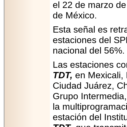
el 22 de marzo de
2025-05-23
¿No usas
de México.
lubricante? Esto es
lo que te estás
perdiendo.
Esta señal es retr
estaciones del SP
nacional del 56%.
2026-07-24
Las estaciones co
Especialistas
advierten que el
TDT,
en Mexicali, 
TDAH continúa
subdiagnosticado en
Ciudad Juárez, C
adolescentes y
adultos, afectando el
desempeño
Grupo Intermedia,
académico, laboral y
la calidad de vida
la multiprogramac
estación del Insti