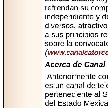
2026-
refrendan su comp
07-29
21
independiente y de
diversos, atractiv
EDICIÓN EXPO
a sus principios r
TORTA 2026, EN
VENUSTIANO
CARRANZA.
sobre la convocato
(
www.canalcatorce
Acerca de Canal
2026-07-27
NASCAR MÉXICO
Anteriormente c
ACELERA HACIA
UNA NUEVA ERA
DE CARRERAS,
es un canal de tel
MÚSICA Y
ENTRETENIMIENTO.
perteneciente al 
del Estado Mexica