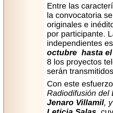
importar su
Entre las caracterí
capacidad de pago.
la convocatoria s
originales e inédi
por participante. 
2026-03-27
Lanza editorial
ateconqueso serie
independientes es
“Finanzas para
Infancias” para
octubre hasta el
impulsar educación
financiera de la
niñez.
8 los proyectos te
serán transmitido
Con este esfuerzo
2026-05-20
Radiodifusión del
JULIO REGALADO
CELEBRA SU
Jenaro Villamil
, 
DÉCIMA EDICIÓN
CON SÚPER
OFERTAS.
Leticia Salas,
cuy