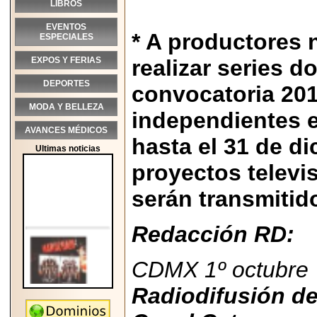
LIBROS
EVENTOS
* A productores 
ESPECIALES
EXPOS Y FERIAS
realizar series d
DEPORTES
convocatoria 201
MODA Y BELLEZA
independientes es
AVANCES MÉDICOS
hasta el 31 de di
Ultimas noticias
proyectos televi
serán transmitid
Redacción RD:
CDMX 1º octubre 
Radiodifusión de
2026-05-25