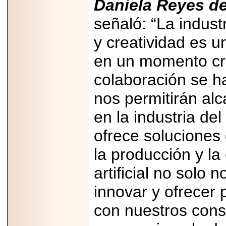
Daniela Reyes d
capacidad de pago.
señaló: “La indust
y creatividad es u
en un momento cru
2026-03-27
Lanza editorial
colaboración se ha
ateconqueso serie
“Finanzas para
Infancias” para
nos permitirán alc
impulsar educación
financiera de la
en la industria del 
niñez.
ofrece soluciones
la producción y la
artificial no solo 
2026-05-20
JULIO REGALADO
innovar y ofrecer
CELEBRA SU
DÉCIMA EDICIÓN
CON SÚPER
con nuestros con
OFERTAS.