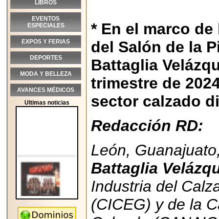
LIBROS
EVENTOS
* En el marco de 
ESPECIALES
EXPOS Y FERIAS
del Salón de la P
DEPORTES
Battaglia Velázq
MODA Y BELLEZA
trimestre de 2024
AVANCES MÉDICOS
sector calzado d
Ultimas noticias
Redacción RD:
León, Guanajuato
Battaglia Velázq
Industria del Cal
(CICEG) y de la C
2026-05-25