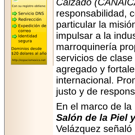
Calzado (CANAIC
"MARIACHAZO"
REÚNE A LAS
LEYENDAS
responsabilidad, 
MARIACHI VARGAS
Y NUEVO
particular la misió
TECALITLÁN EN LA
ARENA CDMX.
impulsar a la indu
marroquinería pro
servicios de clase
2025-10-16
ANUNCIA SECTUR
agregado y fortal
CDMX EL BOKSUNA
FEST: ENCUENTRO
internacional. Pr
DE TRADICIONES,
CULTURA Y
GASTRONOMÍA
justo y de respons
ENTRE MÉXICO Y
COREA DEL SUR.
En el marco de la
Salón de la Piel
Velázquez señaló 
2026-06-18