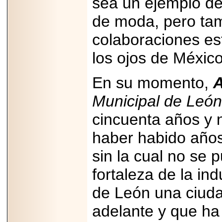
sea un ejemplo de
2026-
07-29
21
de moda, pero tam
colaboraciones es
los ojos de Méxic
EDICIÓN EXPO
TORTA 2026, EN
VENUSTIANO
En su momento,
A
CARRANZA.
Municipal de León
cincuenta años y 
haber habido años
2026-07-27
NASCAR MÉXICO
ACELERA HACIA
sin la cual no se 
UNA NUEVA ERA
DE CARRERAS,
fortaleza de la in
MÚSICA Y
ENTRETENIMIENTO.
de León una ciuda
adelante y que ha