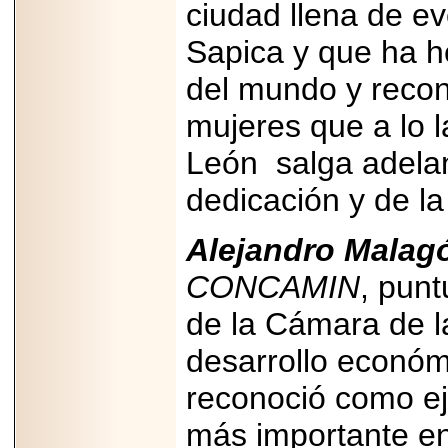
ciudad llena de ev
2025-05-23
¿No usas
Sapica y que ha h
lubricante? Esto es
lo que te estás
perdiendo.
del mundo y recon
mujeres que a lo l
León salga adelan
dedicación y de l
2026-07-24
Especialistas
Alejandro Malag
advierten que el
TDAH continúa
subdiagnosticado en
CONCAMIN
, punt
adolescentes y
adultos, afectando el
de la Cámara de la
desempeño
académico, laboral y
la calidad de vida
desarrollo económ
reconoció como e
más importante en