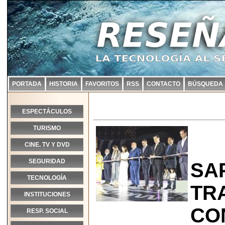
PORTADA
HISTORIA
FAVORITOS
RSS
CONTACTO
BÚSQUEDA
ESPECTÁCULOS
TURISMO
CINE. TV Y DVD
SEGURIDAD
SA
TECNOLOGÍA
TR
INSTITUCIONES
CO
RESP. SOCIAL