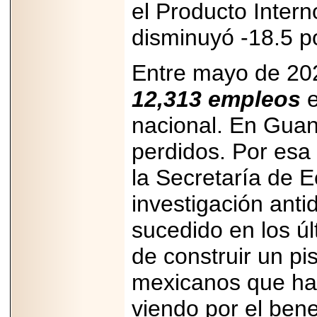
Disfruta el Día del
el Producto Intern
Padre con Sylvester
Stallone, Jason
disminuyó -18.5 po
Statham, Dave
Bautista y más
hombres de acción
Entre mayo de 20
en Adrenalina Pura+
12,313 empleos
e
nacional. En Guan
2026-01-14
perdidos. Por es
Refugio
Franciscano:
la Secretaría de 
Avances de la
reunión con el
Gobierno de la
investigación ant
Ciudad de México
sucedido en los úl
de construir un pi
mexicanos que han
2026-06-18
G-SHOCK, EL
RELOJ CASIO
viendo por el bene
“INDESTRUCTIBLE”