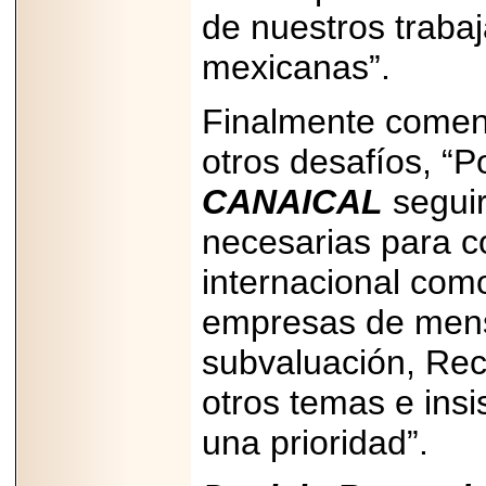
PRESENTE EN
de nuestros trabaj
MÉXICO.
mexicanas”.
Finalmente coment
2026-05-25
otros desafíos, “P
IDENTIFICAN
AFECTACIONES
CANAICAL
seguir
PRODUCIDAS POR
Helicobacter pylori
EN CÉLULAS DEL
necesarias para c
PÁNCREAS.
internacional com
empresas de mens
subvaluación, Reci
2026-05-27
Shriners Childrens
otros temas e ins
México transforma
la vida de miles de
una prioridad”.
niñas y niños con
atención médica
especializada sin
importar su