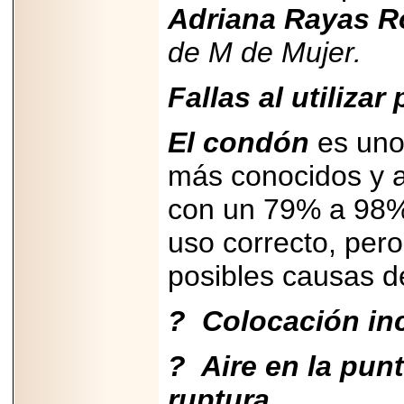
2026-
Adriana
Rayas R
07-29
21
de M de Mujer.
Fallas al utilizar
EDICIÓN EXPO
TORTA 2026, EN
El condón
es uno
VENUSTIANO
CARRANZA.
más conocidos y a
con un 79% a 98% 
uso correcto, pero
2026-07-27
NASCAR MÉXICO
posibles causas de
ACELERA HACIA
UNA NUEVA ERA
DE CARRERAS,
? Colocación inc
MÚSICA Y
ENTRETENIMIENTO.
? Aire en la pun
ruptura.