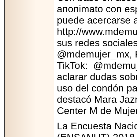
Disfruta el Día del
anonimato con esp
Padre con Sylvester
Stallone, Jason
Statham, Dave
puede acercarse a
Bautista y más
hombres de acción
http://www.mdemuj
en Adrenalina Pura+
sus redes sociale
@mdemujer_mx, 
2026-01-14
TikTok: @mdemuje
Refugio
Franciscano:
aclarar dudas sobr
Avances de la
reunión con el
Gobierno de la
uso del condón pa
Ciudad de México
destacó Mara Jazm
Center M de Mujer
2026-06-18
La Encuesta Nacio
G-SHOCK, EL
RELOJ CASIO
“INDESTRUCTIBLE”