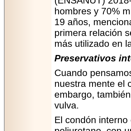
(ENSANUT) 2018-2
PRESENTE EN
MÉXICO.
hombres y 70% mu
19 años, mencion
primera relación s
más utilizado en l
2026-05-25
IDENTIFICAN
AFECTACIONES
PRODUCIDAS POR
Preservativos in
Helicobacter pylori
EN CÉLULAS DEL
PÁNCREAS.
Cuando pensamos 
nuestra mente el 
embargo, también 
2026-05-27
vulva.
Shriners Childrens
México transforma
la vida de miles de
El condón interno
niñas y niños con
atención médica
especializada sin
poliuretano, con u