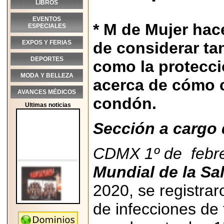
LIBROS
EVENTOS
* M de Mujer hac
ESPECIALES
EXPOS Y FERIAS
de considerar ta
DEPORTES
como la protecci
MODA Y BELLEZA
acerca de cómo c
AVANCES MÉDICOS
condón.
Ultimas noticias
Sección a cargo 
CDMX 1º de febre
Mundial de la Sa
2020, se registra
de infecciones de 
2026-05-25