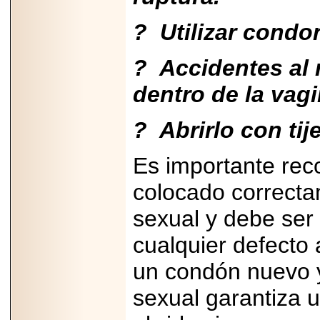
2025-05-23
¿No usas
? Utilizar cond
lubricante? Esto es
lo que te estás
perdiendo.
? Accidentes al 
dentro de la vagi
? Abrirlo con tij
2026-07-24
Es importante rec
Especialistas
advierten que el
colocado correcta
TDAH continúa
subdiagnosticado en
adolescentes y
sexual y debe ser
adultos, afectando el
desempeño
cualquier defecto 
académico, laboral y
la calidad de vida
un condón nuevo y
sexual garantiza 