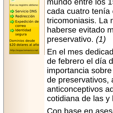
mundo entre los 15
"MARIACHAZO"
REÚNE A LAS
cada cuatro tenía c
LEYENDAS
MARIACHI VARGAS
Y NUEVO
tricomoniasis. La
TECALITLÁN EN LA
ARENA CDMX.
haberse evitado m
preservativo.
(1)
En el mes dedica
2025-10-16
ANUNCIA SECTUR
de febrero el día
CDMX EL BOKSUNA
FEST: ENCUENTRO
DE TRADICIONES,
importancia sobre
CULTURA Y
GASTRONOMÍA
de preservativos,
ENTRE MÉXICO Y
COREA DEL SUR.
anticonceptivos a
cotidiana de las y 
Con base en aseso
2026-06-18