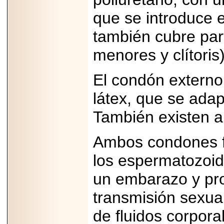
importar su
capacidad de pago.
que se introduce e
también cubre part
menores y clítoris)
2026-03-27
Lanza editorial
El condón externo
ateconqueso serie
“Finanzas para
Infancias” para
látex, que se adap
impulsar educación
financiera de la
También existen al
niñez.
Ambos condones f
los espermatozoid
un embarazo y pro
2026-05-20
JULIO REGALADO
CELEBRA SU
transmisión sexual
DÉCIMA EDICIÓN
CON SÚPER
de fluidos corpor
OFERTAS.