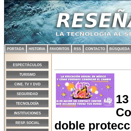
PORTADA
HISTORIA
FAVORITOS
RSS
CONTACTO
BÚSQUEDA
ESPECTÁCULOS
TURISMO
CINE. TV Y DVD
SEGURIDAD
13
TECNOLOGÍA
Co
INSTITUCIONES
doble protecc
RESP. SOCIAL