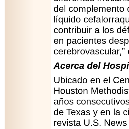
2025-05-23
del complemento de
¿No usas
lubricante? Esto es
líquido cefalorraqu
lo que te estás
perdiendo.
contribuir a los d
en pacientes desp
cerebrovascular,” 
2026-07-24
Acerca del Hospi
Especialistas
advierten que el
TDAH continúa
Ubicado en el Cen
subdiagnosticado en
adolescentes y
adultos, afectando el
Houston Methodis
desempeño
académico, laboral y
años consecutivos
la calidad de vida
de Texas y en la c
revista U.S. News 