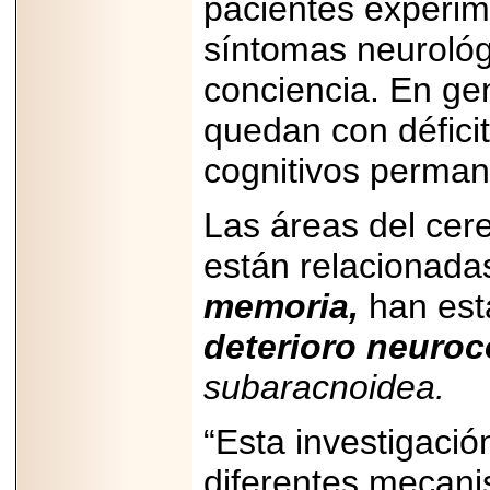
pacientes experi
2026-
07-29
21
síntomas neurológ
conciencia. En gen
quedan con déficit
EDICIÓN EXPO
TORTA 2026, EN
cognitivos perman
VENUSTIANO
CARRANZA.
Las áreas del cer
están relacionad
memoria,
han est
2026-07-27
NASCAR MÉXICO
ACELERA HACIA
deterioro neuroc
UNA NUEVA ERA
DE CARRERAS,
subaracnoidea.
MÚSICA Y
ENTRETENIMIENTO.
“Esta investigació
diferentes mecanis