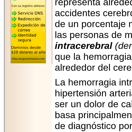
representa alrede
"MARIACHAZO"
REÚNE A LAS
LEYENDAS
accidentes cerebr
MARIACHI VARGAS
Y NUEVO
de un porcentaje 
TECALITLÁN EN LA
ARENA CDMX.
las personas de m
intracerebral
(den
que la hemorragi
2025-10-16
ANUNCIA SECTUR
alrededor del cere
CDMX EL BOKSUNA
FEST: ENCUENTRO
DE TRADICIONES,
La hemorragia int
CULTURA Y
GASTRONOMÍA
hipertensión arter
ENTRE MÉXICO Y
COREA DEL SUR.
ser un dolor de ca
basa principalmen
de diagnóstico por
2026-06-18