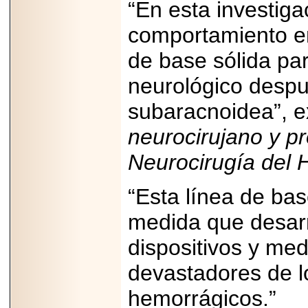
“En esta investig
PRESENTE EN
MÉXICO.
comportamiento en
de base sólida par
neurológico desp
2026-05-25
subaracnoidea”, 
IDENTIFICAN
AFECTACIONES
PRODUCIDAS POR
neurocirujano y p
Helicobacter pylori
EN CÉLULAS DEL
Neurocirugía del 
PÁNCREAS.
“Esta línea de bas
medida que desar
2026-05-27
dispositivos y med
Shriners Childrens
México transforma
devastadores de l
la vida de miles de
niñas y niños con
atención médica
hemorrágicos.”
especializada sin