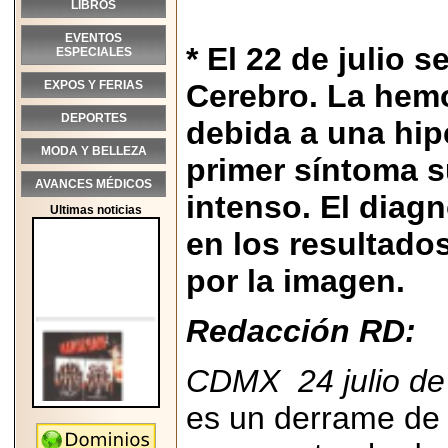
LIBROS
EVENTOS
* El 22 de julio 
ESPECIALES
EXPOS Y FERIAS
Cerebro. La hemo
DEPORTES
debida a una hipe
MODA Y BELLEZA
primer síntoma s
AVANCES MÉDICOS
intenso. El diag
Ultimas noticias
en los resultado
por la imagen.
Redacción RD:
CDMX 24 julio de 
es un derrame de 
2026-05-25