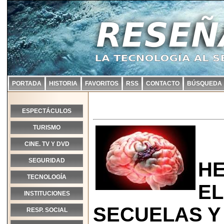
PORTADA
HISTORIA
FAVORITOS
RSS
CONTACTO
BÚSQUEDA
ESPECTÁCULOS
TURISMO
CINE. TV Y DVD
SEGURIDAD
H
TECNOLOGÍA
EL
INSTITUCIONES
SECUELAS Y
RESP. SOCIAL