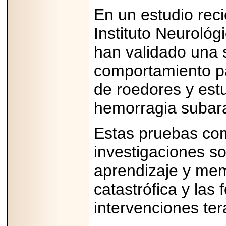
Disfruta el Día del
En un estudio reci
Padre con Sylvester
Stallone, Jason
Statham, Dave
Instituto Neurológ
Bautista y más
hombres de acción
han validado una 
en Adrenalina Pura+
comportamiento p
de roedores y estu
2026-01-14
hemorragia subar
Refugio
Franciscano:
Avances de la
Estas pruebas come
reunión con el
Gobierno de la
Ciudad de México
investigaciones so
aprendizaje y mem
catastrófica y las 
2026-06-18
intervenciones ter
G-SHOCK, EL
RELOJ CASIO
“INDESTRUCTIBLE”