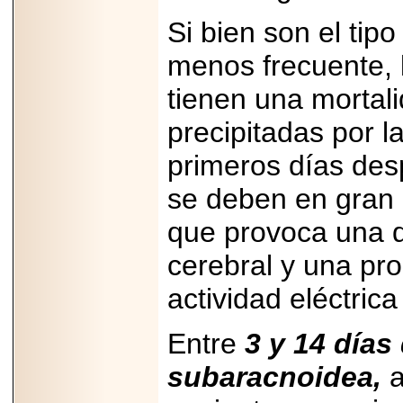
importar su
capacidad de pago.
Si bien son el tip
menos frecuente,
tienen una mortal
2026-03-27
Lanza editorial
precipitadas por l
ateconqueso serie
“Finanzas para
primeros días des
Infancias” para
impulsar educación
se deben en gran 
financiera de la
niñez.
que provoca una d
cerebral y una pr
actividad eléctric
2026-05-20
JULIO REGALADO
Entre
3 y 14 día
CELEBRA SU
DÉCIMA EDICIÓN
CON SÚPER
subaracnoidea,
a
OFERTAS.