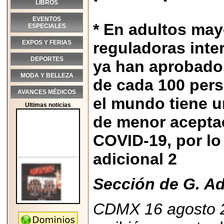
LIBROS
EVENTOS
* En adultos may
ESPECIALES
EXPOS Y FERIAS
reguladoras inte
DEPORTES
ya han aprobado
MODA Y BELLEZA
de cada 100 pers
AVANCES MÉDICOS
el mundo tiene 
Ultimas noticias
de menor aceptac
COVID-19, por lo
adicional 2
Sección de G. Ad
CDMX 16 agosto 
2026-05-25
"MARIACHAZO"