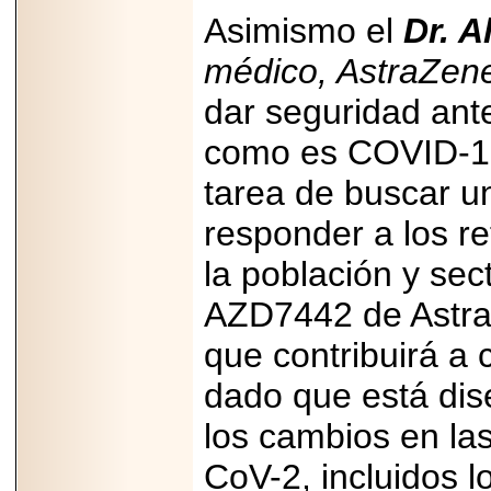
2025-05-23
Asimismo el
Dr. A
¿No usas
lubricante? Esto es
lo que te estás
médico, AstraZen
perdiendo.
dar seguridad ant
como es COVID-19
tarea de buscar u
responder a los re
2026-07-24
Especialistas
advierten que el
la población y se
TDAH continúa
subdiagnosticado en
AZD7442 de Astra
adolescentes y
adultos, afectando el
desempeño
que contribuirá a
académico, laboral y
la calidad de vida
dado que está dis
los cambios en la
CoV-2, incluidos l