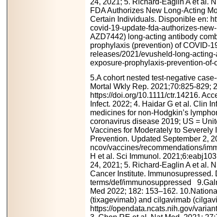
24, 2021; 5. Richard-Eaglin A et al
FDA Authorizes New Long-Acting Mon
Certain Individuals. Disponible en:
covid-19-update-fda-authorizes-new-
AZD7442) long-acting antibody combi
prophylaxis (prevention) of COVID-1
releases/2021/evusheld-long-acting-
exposure-prophylaxis-prevention-of-
5.A cohort nested test-negative case
Mortal Wkly Rep. 2021;70:825-829; 2.
https://doi.org/10.1111/ctr.14216. Ac
Infect. 2022; 4. Haidar G et al. Cli
medicines for non-Hodgkin’s lymphoma
coronavirus disease 2019; US = Unit
Vaccines for Moderately to Severel
Prevention. Updated September 2, 20
ncov/vaccines/recommendations/imm
H et al. Sci Immunol.
2021;6:eabj1031
24, 2021; 5. Richard-Eaglin A et al.
Cancer Institute.
Immunosupressed. Di
terms/def/immunosuppressed 9.Galm
Med 2022; 182: 153–162. 10.National
(tixagevimab) and cilgavimab (cilgav
https://opendata.ncats.nih.gov/varian