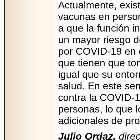
Actualmente, exis
Padre con Sylvester
Stallone, Jason
vacunas en perso
Statham, Dave
Bautista y más
hombres de acción
a que la función 
en Adrenalina Pura+
un mayor riesgo d
por COVID-19 en e
2026-01-14
que tienen que to
Refugio
Franciscano:
igual que su ento
Avances de la
reunión con el
Gobierno de la
salud. En este sen
Ciudad de México
contra la COVID-1
personas, lo que l
adicionales de pro
2026-06-18
G-SHOCK, EL
RELOJ CASIO
Julio Ordaz,
direc
“INDESTRUCTIBLE”
PRESENTE EN