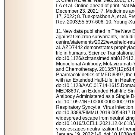
3. Chen RE et al. Nat Med. 2021; 27
LA et al.
Online ahead of print. Nat 
December 23, 2021; 7. Medicines an
17, 2022; 8. Tuekprakhon A, et al. Pr
Rev. 2003;55:597-606; 10. Young-Xu Y
11.New data published in The New En
against Omicron subvariants, includ
centre/statements/2022/evusheld-reta
al. AZD7442 demonstrates prophylact
life in humans. Science Translationa
doi:10.1126/scitranslmed.abl812413.
Monoclonal Antibody, Motavizumab-YT
and Chemotherapy. 2013;57(12):6147. 
Pharmacokinetics of MEDI8897, the R
with an Extended Half-Life, in Healt
doi:10.1128/AAC.01714-1615.Domachow
MEDI8897, an Extended Half-life Sin
Antibody Administered as a Single D
doi:10.1097/INF.00000000000019161
Respiratory Syncytial Virus Infecti
doi:10.3389/FIMMU.2019.0054817.Dej
widespread escape from neutralizing
doi:10.1016/J.CELL.2021.12.04618.V
virus escapes neutralization by ther
January 19, 2022:1-6. doi:10.1038/