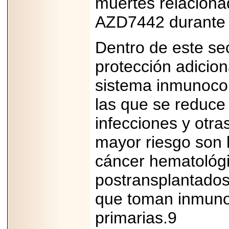
muertes relacion
07-29
21
AZD7442 durante 
Dentro de este sec
EDICIÓN EXPO
protección adicion
TORTA 2026, EN
VENUSTIANO
CARRANZA.
sistema inmunocom
las que se reduce
infecciones y otr
2026-07-27
mayor riesgo son 
NASCAR MÉXICO
ACELERA HACIA
cáncer hematológi
UNA NUEVA ERA
DE CARRERAS,
postransplantados,
MÚSICA Y
ENTRETENIMIENTO.
que toman inmunos
primarias.9