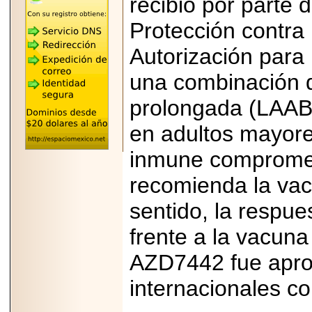
recibió por parte 
REÚNE A LAS
LEYENDAS
Protección contra 
MARIACHI VARGAS
Y NUEVO
TECALITLÁN EN LA
Autorización par
ARENA CDMX.
una combinación d
prolongada (LAAB
en adultos mayore
2025-10-16
ANUNCIA SECTUR
inmune compromet
CDMX EL BOKSUNA
FEST: ENCUENTRO
DE TRADICIONES,
recomienda la va
CULTURA Y
GASTRONOMÍA
sentido, la respu
ENTRE MÉXICO Y
COREA DEL SUR.
frente a la vacuna
AZD7442 fue apro
internacionales c
2026-06-18
Disfruta el Día del