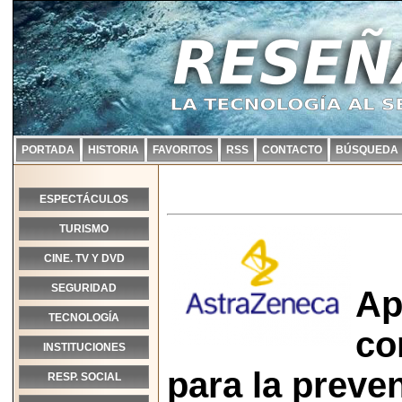
PORTADA
HISTORIA
FAVORITOS
RSS
CONTACTO
BÚSQUEDA
ESPECTÁCULOS
TURISMO
CINE. TV Y DVD
SEGURIDAD
Ap
TECNOLOGÍA
co
INSTITUCIONES
para la preve
RESP. SOCIAL