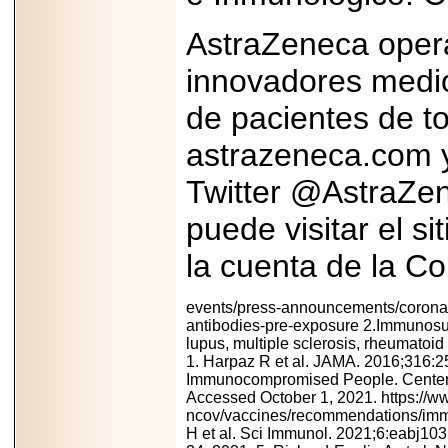
AstraZeneca oper
innovadores medi
de pacientes de to
astrazeneca.com y
Twitter @AstraZe
puede visitar el si
la cuenta de la 
events/press-announcements/coronav
antibodies-pre-exposure 2.Immunosu
lupus, multiple sclerosis, rheumatoi
1. Harpaz R et al. JAMA. 2016;316:2
Immunocompromised People. Centers 
Accessed October 1, 2021. https://w
ncov/vaccines/recommendations/imm
H et al. Sci Immunol.
2021;6:eabj1031