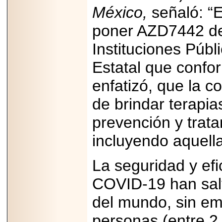
MÉXICO.
México,
señaló:
“E
poner AZD7442 de 
Instituciones Públ
Estatal que confo
2026-05-25
IDENTIFICAN
AFECTACIONES
enfatizó, que la
PRODUCIDAS POR
Helicobacter pylori
de brindar terapi
EN CÉLULAS DEL
PÁNCREAS.
prevención y trat
incluyendo aquell
La seguridad y efi
2026-05-27
Shriners Childrens
COVID-19 han salv
México transforma
la vida de miles de
niñas y niños con
del mundo, sin em
atención médica
especializada sin
personas (entre 2
importar su