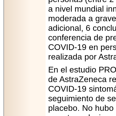
capacidad de pago.
a nivel mundial 
moderada a grave)
adicional, 6 concl
2026-03-27
Lanza editorial
conferencia de pr
ateconqueso serie
“Finanzas para
COVID-19 en per
Infancias” para
impulsar educación
financiera de la
realizada por Ast
niñez.
En el estudio PR
de AstraZeneca red
COVID-19 sintomát
2026-05-20
JULIO REGALADO
CELEBRA SU
seguimiento de se
DÉCIMA EDICIÓN
CON SÚPER
placebo. No hubo
OFERTAS.
2026-