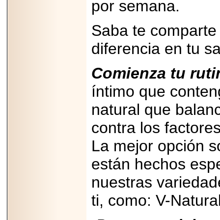
por semana.
importar su
capacidad de pago.
Saba te comparte 
diferencia en tu sa
2026-03-27
Lanza editorial
Comienza tu ruti
ateconqueso serie
“Finanzas para
íntimo que conteng
Infancias” para
impulsar educación
financiera de la
natural que balanc
niñez.
contra los factor
La mejor opción s
están hechos espe
2026-05-20
nuestras variedad
JULIO REGALADO
CELEBRA SU
DÉCIMA EDICIÓN
ti, como: V-Natural
CON SÚPER
OFERTAS.