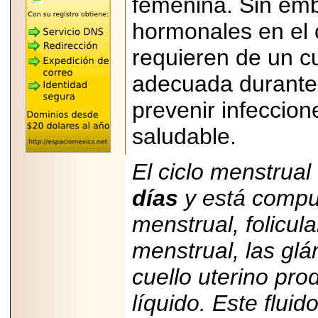
femenina. Sin emb
"MARIACHAZO"
REÚNE A LAS
LEYENDAS
hormonales en el
MARIACHI VARGAS
Y NUEVO
requieren de un c
TECALITLÁN EN LA
ARENA CDMX.
adecuada durante 
prevenir infeccion
saludable.
2025-10-16
ANUNCIA SECTUR
CDMX EL BOKSUNA
El ciclo menstrua
FEST: ENCUENTRO
DE TRADICIONES,
días
y está compue
CULTURA Y
GASTRONOMÍA
menstrual, folicula
ENTRE MÉXICO Y
COREA DEL SUR.
menstrual, las glán
cuello uterino pr
líquido. Este flui
2026-06-18