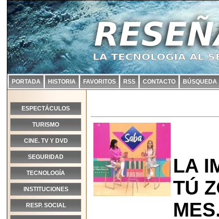
PORTADA
HISTORIA
FAVORITOS
RSS
CONTACTO
BÚSQUEDA
ESPECTÁCULOS
TURISMO
CINE. TV Y DVD
SEGURIDAD
LA 
TECNOLOGÍA
TÚ Z
INSTITUCIONES
MES
RESP. SOCIAL