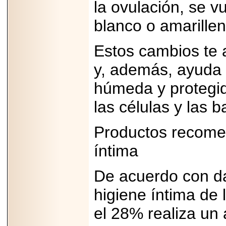
la ovulación, se 
PRESENTE EN
MÉXICO.
blanco o amarillen
Estos cambios te a
y, además, ayuda 
2026-05-25
IDENTIFICAN
húmeda y protegida
AFECTACIONES
PRODUCIDAS POR
Helicobacter pylori
las células y las b
EN CÉLULAS DEL
PÁNCREAS.
Productos recomen
íntima
De acuerdo con da
2026-05-27
Shriners Childrens
México transforma
higiene íntima de 
la vida de miles de
niñas y niños con
el 28% realiza un
atención médica
especializada sin