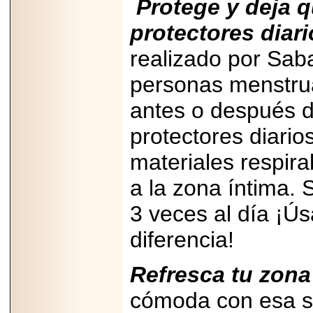
Protege y deja q
2026-
07-29
21
protectores diari
realizado por Saba
personas menstrua
EDICIÓN EXPO
TORTA 2026, EN
VENUSTIANO
antes o después d
CARRANZA.
protectores diari
materiales respira
a la zona íntima.
2026-07-27
NASCAR MÉXICO
3 veces al día ¡Ús
ACELERA HACIA
UNA NUEVA ERA
diferencia!
DE CARRERAS,
MÚSICA Y
ENTRETENIMIENTO.
Refresca tu zona
cómoda con esa 