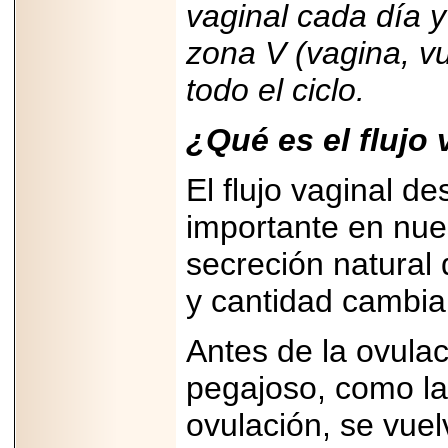
vaginal cada día y
Disfruta el Día del
Padre con Sylvester
Stallone, Jason
zona V (vagina, vu
Statham, Dave
Bautista y más
todo el ciclo.
hombres de acción
en Adrenalina Pura+
¿Qué es el flujo 
El flujo vaginal 
2026-01-14
Refugio
importante en nues
Franciscano:
Avances de la
secreción natural
reunión con el
Gobierno de la
Ciudad de México
y cantidad cambian
Antes de la ovula
pegajoso, como la
2026-06-18
G-SHOCK, EL
ovulación, se vuel
RELOJ CASIO
“INDESTRUCTIBLE”