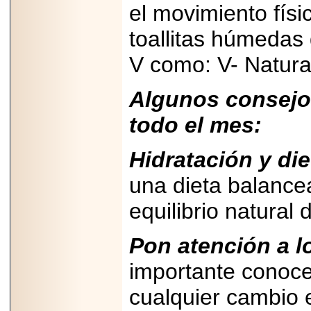
el movimiento físic
2025-05-23
¿No usas
toallitas húmedas
lubricante? Esto es
lo que te estás
perdiendo.
V como: V- Natural
Algunos consejos
todo el mes:
2026-07-24
Hidratación y die
Especialistas
advierten que el
una dieta balance
TDAH continúa
subdiagnosticado en
adolescentes y
equilibrio natural 
adultos, afectando el
desempeño
académico, laboral y
Pon atención a l
la calidad de vida
importante conoce
cualquier cambio e