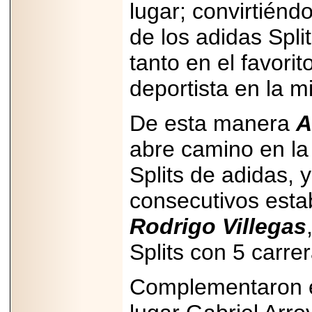
lugar; convirtiénd
Disfruta el Día del
Padre con Sylvester
Stallone, Jason
de los adidas Spl
Statham, Dave
Bautista y más
tanto en el favori
hombres de acción
en Adrenalina Pura+
deportista en la mi
De esta manera
A
2026-01-14
abre camino en la 
Refugio
Franciscano:
Splits de adidas, 
Avances de la
reunión con el
Gobierno de la
consecutivos esta
Ciudad de México
Rodrigo Villegas
Splits con 5 carre
2026-06-18
Complementaron e
G-SHOCK, EL
RELOJ CASIO
“INDESTRUCTIBLE”