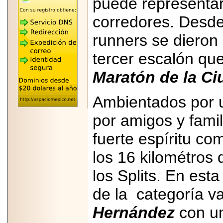
puede representar
"MARIACHAZO"
REÚNE A LAS
corredores. Desde
LEYENDAS
MARIACHI VARGAS
Y NUEVO
runners se dieron 
TECALITLÁN EN LA
ARENA CDMX.
tercer escalón qu
Maratón de la Ci
Ambientados por 
2025-10-16
ANUNCIA SECTUR
por amigos y famil
CDMX EL BOKSUNA
FEST: ENCUENTRO
DE TRADICIONES,
fuerte espíritu co
CULTURA Y
GASTRONOMÍA
los 16 kilométros 
ENTRE MÉXICO Y
COREA DEL SUR.
los Splits. En est
de la categoría v
Hernández
con un
2026-06-18