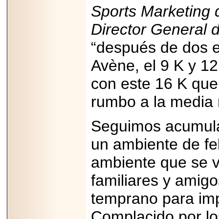
importar su
Sports Marketing 
capacidad de pago.
Director General
“después de dos e
Avène, el 9 K y 1
2026-03-27
Lanza editorial
ateconqueso serie
con este 16 K que 
“Finanzas para
Infancias” para
rumbo a la media 
impulsar educación
financiera de la
niñez.
Seguimos acumulan
un ambiente de fe
ambiente que se v
2026-05-20
familiares y amigo
JULIO REGALADO
CELEBRA SU
temprano para imp
DÉCIMA EDICIÓN
CON SÚPER
OFERTAS.
Complacido por lo