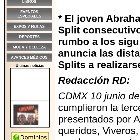
LIBROS
EVENTOS
* El joven Abrah
ESPECIALES
EXPOS Y FERIAS
Split consecutivo
DEPORTES
rumbo a los sig
MODA Y BELLEZA
anuncia las dist
AVANCES MÉDICOS
Splits a realizar
Ultimas noticias
Redacción RD:
CDMX 10 junio de
cumplieron la terc
presentados por A
queridos, Viveros
2026-05-25