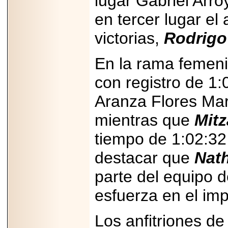
lugar Gabriel Arr
PRESENTE EN
MÉXICO.
en tercer lugar el
victorias,
Rodrigo
En la rama femeni
2026-05-25
con registro de 1:
IDENTIFICAN
AFECTACIONES
PRODUCIDAS POR
Aranza Flores Mar
Helicobacter pylori
EN CÉLULAS DEL
mientras que
Mitz
PÁNCREAS.
tiempo de 1:02:32 
destacar que
Nath
parte del equipo 
2026-05-27
Shriners Childrens
esfuerza en el imp
México transforma
la vida de miles de
niñas y niños con
Los anfitriones de
atención médica
especializada sin