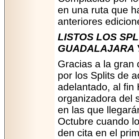
2026-
en una ruta que h
07-29
21
anteriores edicion
LISTOS LOS SPL
EDICIÓN EXPO
TORTA 2026, EN
GUADALAJARA 
VENUSTIANO
CARRANZA.
Gracias a la gran
por los Splits de 
adelantado, al f
2026-07-27
NASCAR MÉXICO
organizadora del s
ACELERA HACIA
UNA NUEVA ERA
DE CARRERAS,
en las que llegará
MÚSICA Y
ENTRETENIMIENTO.
Octubre cuando lo
den cita en el pri