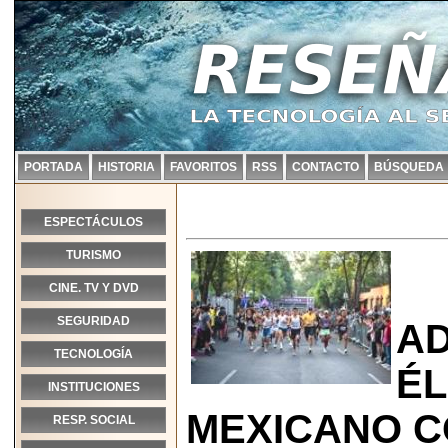
PORTADA
HISTORIA
FAVORITOS
RSS
CONTACTO
BÚSQUEDA
ESPECTÁCULOS
TURISMO
CINE. TV Y DVD
SEGURIDAD
AD
TECNOLOGÍA
ÉL
INSTITUCIONES
MEXICANO C
RESP. SOCIAL