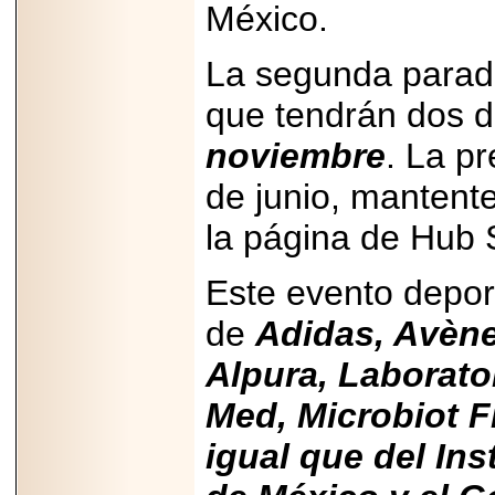
México.
2025-05-23
¿No usas
lubricante? Esto es
La segunda parada
lo que te estás
perdiendo.
que tendrán dos d
noviembre
. La pr
de junio, mantente
la página de Hub 
2026-07-24
Especialistas
advierten que el
Este evento deport
TDAH continúa
subdiagnosticado en
de
Adidas, Avène
adolescentes y
adultos, afectando el
desempeño
Alpura, Laborator
académico, laboral y
la calidad de vida
Med, Microbiot Fi
igual que del Ins