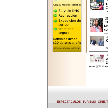
2026-05-25
"MARIACHAZO"
C
REÚNE A LAS
p
LEYENDAS
MARIACHI VARGAS
2
Y NUEVO
F
TECALITLÁN EN LA
Me
ARENA CDMX.
ce
C
E
a
2025-10-16
ANUNCIA SECTUR
CDMX EL BOKSUNA
E
FEST: ENCUENTRO
www.gob.mx/co
DE TRADICIONES,
CULTURA Y
GASTRONOMÍA
ENTRE MÉXICO Y
COREA DEL SUR.
ESPECTÁCULOS
TURISMO
CINE. 