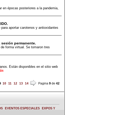
ar en épocas posteriores a la pandemia,
IDO.
para aportar carotenos y antioxidantes
a sesión permanente.
ó de forma virtual. Se tomaron tres
nos. Están disponibles en el sitio web
más
9
10
11
12
13
14
Pagina
9
de
42
OS
EVENTOS ESPECIALES
EXPOS Y