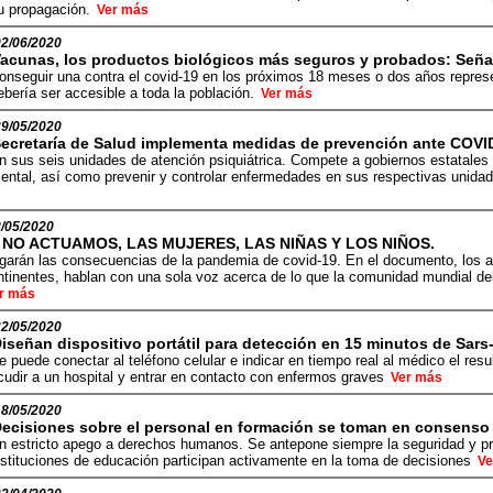
u propagación.
Ver más
02/06/2020
acunas, los productos biológicos más seguros y probados: Señal
onseguir una contra el covid-19 en los próximos 18 meses o dos años represe
ebería ser accesible a toda la población.
Ver más
29/05/2020
ecretaría de Salud implementa medidas de prevención ante COVI
n sus seis unidades de atención psiquiátrica. Compete a gobiernos estatales 
ental, así como prevenir y controlar enfermedades en sus respectivas unidade
/05/2020
I NO ACTUAMOS, LAS MUJERES, LAS NIÑAS Y LOS NIÑOS.
garán las consecuencias de la pandemia de covid-19. En el documento, los a
ntinentes, hablan con una sola voz acerca de lo que la comunidad mundial de
r más
22/05/2020
iseñan dispositivo portátil para detección en 15 minutos de Sars
e puede conectar al teléfono celular e indicar en tiempo real al médico el resul
cudir a un hospital y entrar en contacto con enfermos graves
Ver más
18/05/2020
ecisiones sobre el personal en formación se toman en consenso i
n estricto apego a derechos humanos. Se antepone siempre la seguridad y pr
nstituciones de educación participan activamente en la toma de decisiones
Ve