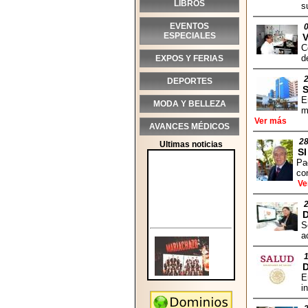
LIBROS
s
EVENTOS
ESPECIALES
V
C
d
EXPOS Y FERIAS
DEPORTES
S
E
MODA Y BELLEZA
m
Ver más
AVANCES MÉDICOS
28
Ultimas noticias
S
Pa
co
Ve
D
S
a
D
E
i