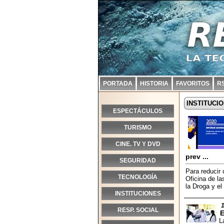
PORTADA
HISTORIA
FAVORITOS
R
INSTITUCI
ESPECTÁCULOS
TURISMO
CINE. TV Y DVD
prev ...
SEGURIDAD
Para reducir
TECNOLOGÍA
Oficina de l
la Droga y el
INSTITUCIONES
RESP. SOCIAL
L