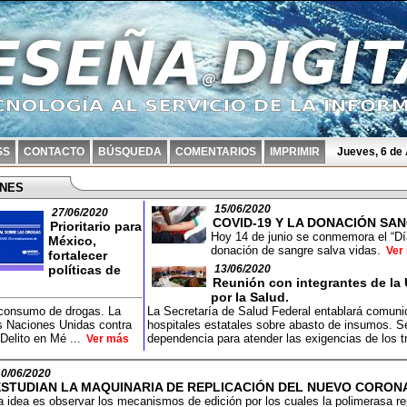
SS
CONTACTO
BÚSQUEDA
COMENTARIOS
IMPRIMIR
Jueves, 6 de
ONES
15/06/2020
27/06/2020
COVID-19 Y LA DONACIÓN SAN
Prioritario para
Hoy 14 de junio se conmemora el “Dí
México,
donación de sangre salva vidas.
Ver
fortalecer
políticas de
13/06/2020
Reunión con integrantes de la
por la Salud.
 consumo de drogas. La
La Secretaría de Salud Federal entablará comuni
as Naciones Unidas contra
hospitales estatales sobre abasto de insumos. Se r
 Delito en Mé ...
dependencia para atender las exigencias de los t
Ver más
10/06/2020
ESTUDIAN LA MAQUINARIA DE REPLICACIÓN DEL NUEVO CORONA
a idea es observar los mecanismos de edición por los cuales la polimerasa rep