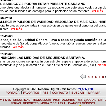
23/04/2020
EL SARS-COV-2 PODRÍA ESTAR PRESENTE CADA AÑO.
omo otros que afectan al humano. Es probable que este virus vuelva a circul
ero las posibilidades de contagio para la población serán menores.
Ver más
2/04/2020
ALLECE IMPULSOR DE VARIEDAD MEJORADA DE MAÍZ AZUL HÍBR
diante cruzas escalonadas introgresó diversos genes en el genoma del grano 
lulares.
Ver más
21/04/2020
onsejo de Salubridad General lleva a cabo segunda reunión de l
l secretario de Salud, Jorge Alcocer Varela, presidió la reunión, que se realiz
cuerdos.
Ver más
31/03/2020
ANUNCIAN LAS MEDIDAS DE SEGURIDAD SANITARIA.
stas disposiciones se aplicarán con estricto respeto y apego a derechos huma
ronavirus y se publicarán en el Diario Oficial de la Federación (DOF).
Ver 
4
5
6
7
8
Copyright © 2026
Reseña Digital
- Visitantes:
59,486,150
|
|
|
|
|
PORTADA
FAVORITOS
RSS
CONTACTO
BUSCAR
IMPRIMIR
TV Y DVD
SEGURIDAD
TECNOLOGÍA
INSTITUCIONES
RESP. SOCIAL
LIBR
FERIAS
DEPORTES
MODA Y BELLEZA
AVANCES MÉDICOS