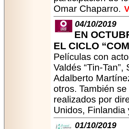
importar su
Omar Chaparro.
V
capacidad de pago.
04/10/2019
EN OCTUBR
2026-03-27
Lanza editorial
EL CICLO “CO
ateconqueso serie
“Finanzas para
Infancias” para
Películas con ac
impulsar educación
financiera de la
Valdés “Tin-Tan”, 
niñez.
Adalberto Martíne
otros. También se
realizados por di
2026-05-20
JULIO REGALADO
Unidos, Finlandia
CELEBRA SU
DÉCIMA EDICIÓN
CON SÚPER
01/10/2019
OFERTAS.