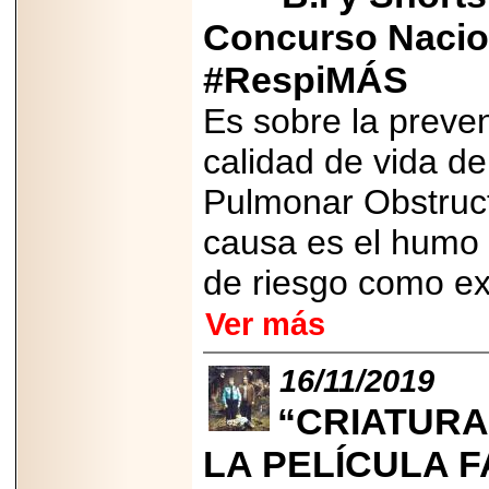
Disfruta el Día del
Concurso Nacio
Padre con Sylvester
Stallone, Jason
Statham, Dave
#RespiMÁS
Bautista y más
hombres de acción
Es sobre la preven
en Adrenalina Pura+
calidad de vida d
Pulmonar Obstruct
2026-01-14
causa es el humo 
Refugio
Franciscano:
Avances de la
de riesgo como exp
reunión con el
Gobierno de la
Ver más
Ciudad de México
16/11/2019
“CRIATURA
2026-06-18
LA PELÍCULA F
G-SHOCK, EL
RELOJ CASIO
“INDESTRUCTIBLE”