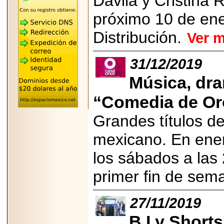
Dávila y Cristina R
"MARIACHAZO"
REÚNE A LAS
próximo 10 de ener
LEYENDAS
MARIACHI VARGAS
Distribución.
Ver 
Y NUEVO
TECALITLÁN EN LA
ARENA CDMX.
31/12/2019
Música, dra
“Comedia de Oro
2025-10-16
ANUNCIA SECTUR
Grandes títulos d
CDMX EL BOKSUNA
FEST: ENCUENTRO
DE TRADICIONES,
mexicano. En enero
CULTURA Y
GASTRONOMÍA
los sábados a las 
ENTRE MÉXICO Y
COREA DEL SUR.
primer fin de sem
27/11/2019
B.I y Short
2026-06-18