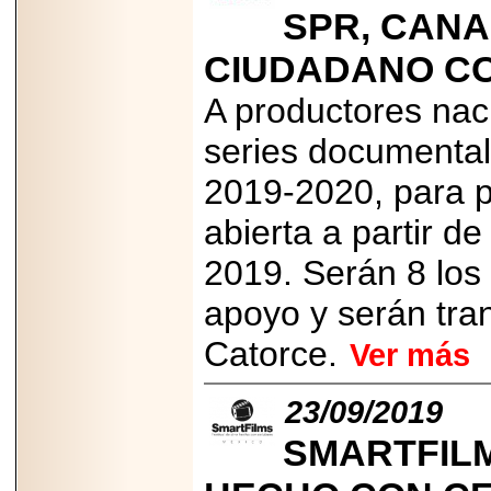
2026-
SPR, CANA
07-29
21
CIUDADANO C
A productores nac
EDICIÓN EXPO
series documental
TORTA 2026, EN
VENUSTIANO
2019-2020, para p
CARRANZA.
abierta a partir d
2019. Serán 8 los 
apoyo y serán tra
2026-07-27
NASCAR MÉXICO
ACELERA HACIA
Catorce.
Ver más
UNA NUEVA ERA
DE CARRERAS,
MÚSICA Y
23/09/2019
ENTRETENIMIENTO.
SMARTFILM