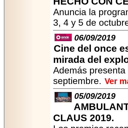
HECHO CON C
2025-05-23
Anuncia la progra
¿No usas
lubricante? Esto es
lo que te estás
3, 4 y 5 de octubr
perdiendo.
06/09/2019
Cine del once e
mirada del expl
2026-07-24
Especialistas
Además presenta 
advierten que el
TDAH continúa
septiembre.
Ver m
subdiagnosticado en
adolescentes y
adultos, afectando el
desempeño
05/09/2019
académico, laboral y
la calidad de vida
AMBULANTE
CLAUS 2019.