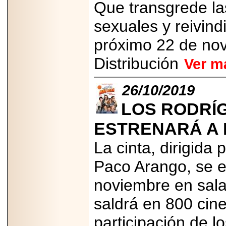
Que transgrede las
PRESENTE EN
MÉXICO.
sexuales y reivind
próximo 22 de nov
Distribución
Ver m
2026-05-25
IDENTIFICAN
26/10/2019
AFECTACIONES
PRODUCIDAS POR
Helicobacter pylori
LOS RODRÍG
EN CÉLULAS DEL
PÁNCREAS.
ESTRENARÁ A 
La cinta, dirigida 
Paco Arango, se e
2026-05-27
noviembre en sala
Shriners Childrens
México transforma
saldrá en 800 cine
la vida de miles de
niñas y niños con
atención médica
participación de 
especializada sin