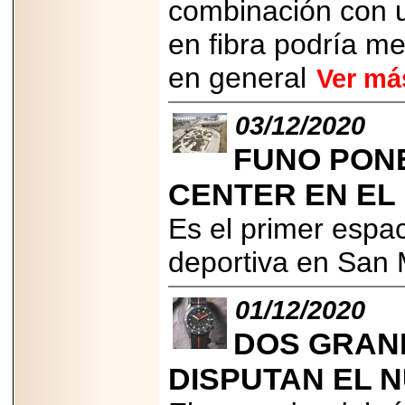
combinación con un
Padre con Sylvester
Stallone, Jason
Statham, Dave
en fibra podría me
Bautista y más
hombres de acción
en general
Ver má
en Adrenalina Pura+
03/12/2020
FUNO PON
2026-01-14
Refugio
CENTER EN EL
Franciscano:
Avances de la
Es el primer espac
reunión con el
Gobierno de la
Ciudad de México
deportiva en San 
01/12/2020
DOS GRAN
2026-06-18
G-SHOCK, EL
DISPUTAN EL 
RELOJ CASIO
“INDESTRUCTIBLE”
PRESENTE EN