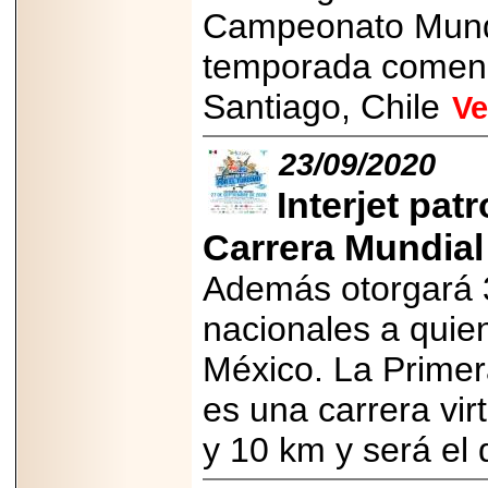
capacidad de pago.
Campeonato Mundi
temporada comenz
Santiago, Chile
Ve
2026-03-27
Lanza editorial
ateconqueso serie
23/09/2020
“Finanzas para
Infancias” para
Interjet pat
impulsar educación
financiera de la
niñez.
Carrera Mundial
Además otorgará 
nacionales a quie
México. La Primer
2026-05-20
JULIO REGALADO
CELEBRA SU
es una carrera virt
DÉCIMA EDICIÓN
CON SÚPER
y 10 km y será el
OFERTAS.