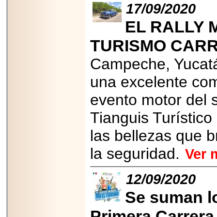
17/09/2020
EL RALLY 
TURISMO CARR
2026-06-15
Alejandro
Campeche, Yucatá
Maldonado, "El Yoga
Teacher", celebrará
una excelente comu
el día mundial del
yoga con una Master
Class masiva en
evento motor del s
Expo Espiritualidad
2026.
Tianguis Turístic
las bellezas que b
la seguridad.
Ver 
12/09/2020
2026-03-19
CON 18 AÑOS, EL
MEXICANO DIEGO
Se suman l
MENDEZTORRES
ACELERA RUMBO
Primera Carrera
A NASCAR Y