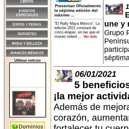
LIBROS
1
Presentan Oficialmente
la séptima edición del
EVENTOS
E
máximo ...
ESPECIALES
une y 
“El Rally Maya México”. La
EXPOS Y FERIAS
edición 2021 constará de
Grupo P
cinco etapas, en las que el
DEPORTES
museo rodant ...
Ver más
Penínsu
MODA Y BELLEZA
partici
AVANCES MÉDICOS
séptima
Ultimas noticias
06/01/2021
5 beneficio
¡la mejor activid
Además de mejorar 
corazón, aumentar
2026-05-25
fortalecer tu cuer
"MARIACHAZO"