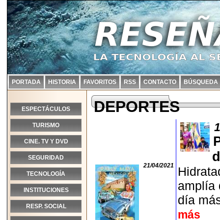
PORTADA
HISTORIA
FAVORITOS
RSS
CONTACTO
BÚSQUEDA
DEPORTES
ESPECTÁCULOS
1
TURISMO
P
CINE. TV Y DVD
d
SEGURIDAD
21/04/2021
Hidrata
TECNOLOGÍA
amplía 
INSTITUCIONES
día más
RESP. SOCIAL
más