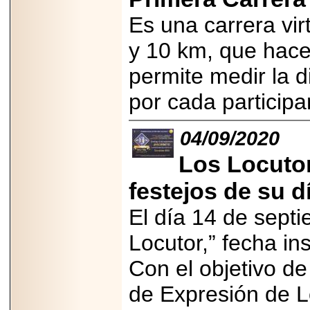
APUNTA A
MARTINSVILLE.
Es una carrera virt
y 10 km, que hace
permite medir la d
2025-05-23
¿No usas
por cada participa
lubricante? Esto es
lo que te estás
perdiendo.
04/09/2020
Los Locutor
festejos de su d
El día 14 de septi
2026-06-12
Medtronic impulsa
Locutor,” fecha in
una nueva era en
estimulación
Con el objetivo de
cardíaca con el
marcapasos más
pequeño del mundo.
de Expresión de L