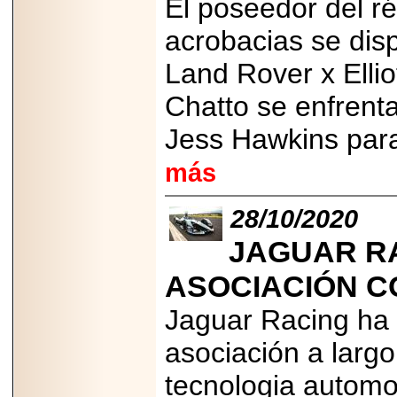
El poseedor del ré
MÉXICO.
acrobacias se disp
Land Rover x Ellio
Chatto se enfrenta
2026-05-25
IDENTIFICAN
Jess Hawkins para 
AFECTACIONES
PRODUCIDAS POR
Helicobacter pylori
más
EN CÉLULAS DEL
PÁNCREAS.
28/10/2020
JAGUAR R
ASOCIACIÓN C
2026-05-27
Shriners Childrens
Jaguar Racing ha 
México transforma
la vida de miles de
asociación a larg
niñas y niños con
atención médica
especializada sin
tecnologia automo
importar su