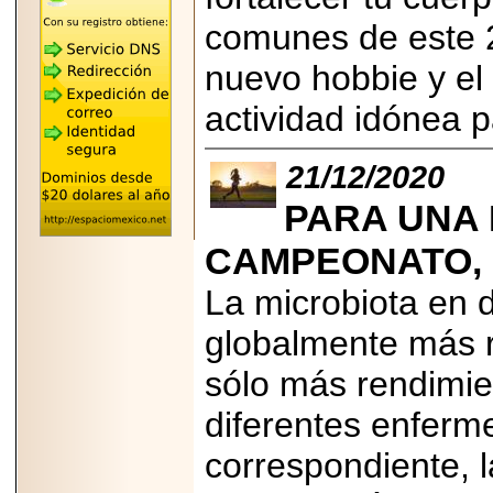
REÚNE A LAS
LEYENDAS
comunes de este 2
MARIACHI VARGAS
Y NUEVO
nuevo hobbie y el 
TECALITLÁN EN LA
ARENA CDMX.
actividad idónea p
21/12/2020
2025-10-16
PARA UNA 
ANUNCIA SECTUR
CDMX EL BOKSUNA
CAMPEONATO, 
FEST: ENCUENTRO
DE TRADICIONES,
CULTURA Y
La microbiota en d
GASTRONOMÍA
ENTRE MÉXICO Y
globalmente más r
COREA DEL SUR.
sólo más rendimie
diferentes enferm
correspondiente, l
2026-06-18
Disfruta el Día del