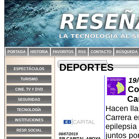
PORTADA
HISTORIA
FAVORITOS
RSS
CONTACTO
BÚSQUEDA
DEPORTES
ESPECTÁCULOS
19
TURISMO
Co
CINE. TV Y DVD
Ca
SEGURIDAD
Hacen lla
TECNOLOGÍA
Carrera e
INSTITUCIONES
epilepsi
RESP. SOCIAL
juntos po
08/07/2019
EB CAPITAL APOYA