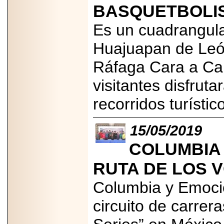
BASQUETBOLIS
Disfruta el Día del
Padre con Sylvester
Stallone, Jason
Es un cuadrangula
Statham, Dave
Bautista y más
Huajuapan de León
hombres de acción
en Adrenalina Pura+
Ráfaga Cara a Car
visitantes disfrut
recorridos turístic
2026-01-14
Refugio
Franciscano:
Avances de la
15/05/2019
reunión con el
Gobierno de la
COLUMBIA 
Ciudad de México
RUTA DE LOS 
Columbia y Emoció
2026-06-18
circuito de carrer
G-SHOCK, EL
RELOJ CASIO
“INDESTRUCTIBLE”