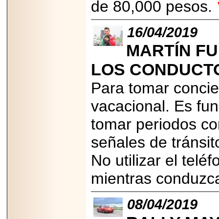
de 80,000 pesos.
2026-
07-29
21
16/04/2019
MARTÍN F
EDICIÓN EXPO
LOS CONDUCT
TORTA 2026, EN
VENUSTIANO
CARRANZA.
Para tomar concie
vacacional. Es fu
tomar periodos co
2026-07-27
señales de tránsito
NASCAR MÉXICO
ACELERA HACIA
No utilizar el telé
UNA NUEVA ERA
DE CARRERAS,
mientras conduz
MÚSICA Y
ENTRETENIMIENTO.
08/04/2019