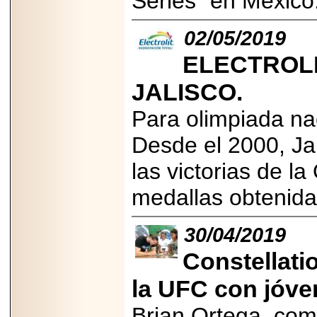
Series” en México
PRESENTE EN
MÉXICO.
02/05/2019
ELECTROL
JALISCO.
2026-05-25
Para olimpiada nac
IDENTIFICAN
AFECTACIONES
PRODUCIDAS POR
Desde el 2000, Jal
Helicobacter pylori
EN CÉLULAS DEL
las victorias de l
PÁNCREAS.
medallas obtenidas
30/04/2019
2026-05-27
Constellat
Shriners Childrens
México transforma
la vida de miles de
la UFC con jóve
niñas y niños con
atención médica
Brian Ortega, com
especializada sin