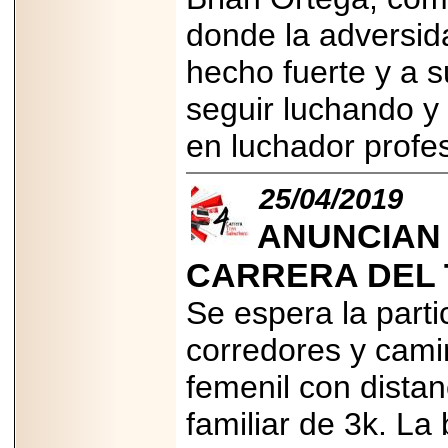
importar su
capacidad de pago.
donde la adversida
hecho fuerte y a su
seguir luchando y 
2026-03-27
en luchador profe
Lanza editorial
ateconqueso serie
“Finanzas para
Infancias” para
25/04/2019
impulsar educación
financiera de la
ANUNCIAN L
niñez.
CARRERA DEL
Se espera la part
corredores y cami
2026-05-20
JULIO REGALADO
femenil con dista
CELEBRA SU
DÉCIMA EDICIÓN
CON SÚPER
familiar de 3k. L
OFERTAS.