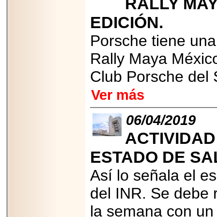
RALLY MAY
2025-05-23
EDICIÓN.
¿No usas
lubricante? Esto es
lo que te estás
Porsche tiene una
perdiendo.
Rally Maya México
Club Porsche del 
Ver más
2026-07-24
Especialistas
06/04/2019
advierten que el
TDAH continúa
ACTIVIDAD
subdiagnosticado en
adolescentes y
adultos, afectando el
ESTADO DE SA
desempeño
académico, laboral y
Así lo señala el e
la calidad de vida
del INR. Se debe r
la semana con un 