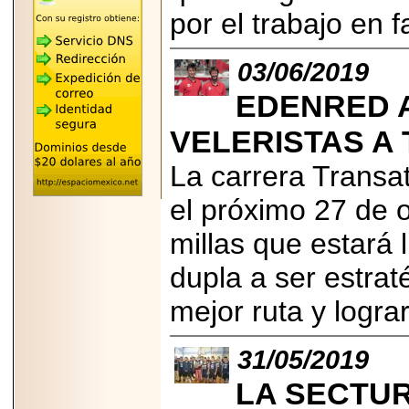
"MARIACHAZO"
por el trabajo en 
REÚNE A LAS
LEYENDAS
MARIACHI VARGAS
Y NUEVO
03/06/2019
TECALITLÁN EN LA
ARENA CDMX.
EDENRED 
VELERISTAS A 
La carrera Transa
2025-10-16
el próximo 27 de 
ANUNCIA SECTUR
CDMX EL BOKSUNA
FEST: ENCUENTRO
millas que estará 
DE TRADICIONES,
CULTURA Y
dupla a ser estraté
GASTRONOMÍA
ENTRE MÉXICO Y
COREA DEL SUR.
mejor ruta y logr
31/05/2019
LA SECTUR
2026-06-18