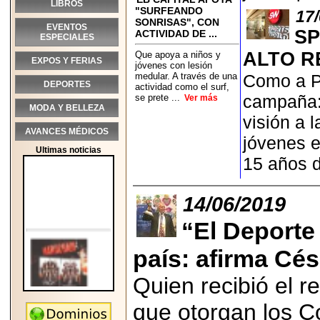
LIBROS
"SURFEANDO
17
SONRISAS", CON
EVENTOS
SP
ACTIVIDAD DE ...
ESPECIALES
ALTO R
Que apoya a niños y
EXPOS Y FERIAS
jóvenes con lesión
medular. A través de una
Como a Pa
DEPORTES
actividad como el surf,
campaña:
se prete ...
Ver más
MODA Y BELLEZA
visión a 
AVANCES MÉDICOS
jóvenes e
Ultimas noticias
15 años 
14/06/2019
“El Deporte
país: afirma Cé
Quien recibió el 
que otorgan los C
2026-05-25