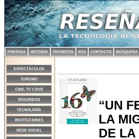
PORTADA
HISTORIA
FAVORITOS
RSS
CONTACTO
BÚSQUEDA
ESPECTÁCULOS
TURISMO
CINE. TV Y DVD
SEGURIDAD
“UN F
TECNOLOGÍA
LA MI
INSTITUCIONES
DE LA 
RESP. SOCIAL