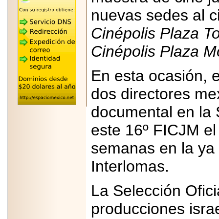
"MARIACHAZO"
REÚNE A LAS
nuevas sedes al c
LEYENDAS
MARIACHI VARGAS
Cinépolis Plaza T
Y NUEVO
TECALITLÁN EN LA
ARENA CDMX.
Cinépolis Plaza Mo
En esta ocasión, e
dos directores me
2025-10-16
ANUNCIA SECTUR
documental en la 
CDMX EL BOKSUNA
FEST: ENCUENTRO
este 16º FICJM el 
DE TRADICIONES,
CULTURA Y
GASTRONOMÍA
semanas en la ya 
ENTRE MÉXICO Y
COREA DEL SUR.
Interlomas.
La Selección Ofic
producciones isra
2026-06-18