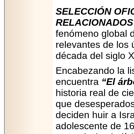
PRESENTE EN
MÉXICO.
SELECCIÓN OFI
RELACIONADOS
fenómeno global d
2026-05-25
relevantes de los 
IDENTIFICAN
AFECTACIONES
década del siglo X
PRODUCIDAS POR
Helicobacter pylori
EN CÉLULAS DEL
Encabezando la li
PÁNCREAS.
encuentra
“El árb
historia real de c
que desesperados 
2026-05-27
Shriners Childrens
México transforma
deciden huir a Isr
la vida de miles de
niñas y niños con
adolescente de 16
atención médica
especializada sin
importar su