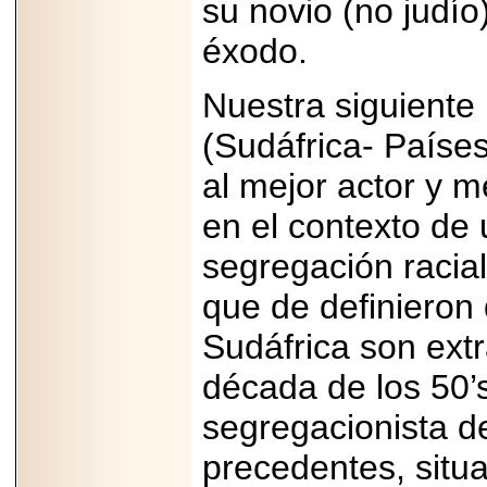
su novio (no judí
capacidad de pago.
éxodo.
Nuestra siguiente p
2026-03-27
(Sudáfrica- Paíse
Lanza editorial
ateconqueso serie
al mejor actor y m
“Finanzas para
Infancias” para
impulsar educación
en el contexto de
financiera de la
niñez.
segregación racial
que de definieron 
Sudáfrica son extr
2026-05-20
década de los 50’s
JULIO REGALADO
CELEBRA SU
segregacionista d
DÉCIMA EDICIÓN
CON SÚPER
precedentes, situ
OFERTAS.