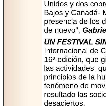
Disfruta el Día del
Unidos y dos copr
Padre con Sylvester
Stallone, Jason
Bajos y Canadá- Mé
Statham, Dave
Bautista y más
presencia de los d
hombres de acción
en Adrenalina Pura+
de nuevo”,
Gabrie
UN FESTIVAL SI
2026-01-14
Internacional de 
Refugio
Franciscano:
16ª edición, que g
Avances de la
reunión con el
Gobierno de la
las actividades, q
Ciudad de México
principios de la h
fenómeno de movil
resultado las soci
2026-06-18
G-SHOCK, EL
RELOJ CASIO
desaciertos.
“INDESTRUCTIBLE”