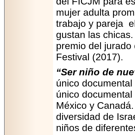
del FICJM para est
2025-05-23
¿No usas
mujer adulta prom
lubricante? Esto es
lo que te estás
trabajo y pareja
e
perdiendo.
gustan las chicas
premio del jurado
Festival (2017).
2026-07-24
Especialistas
“Ser niño de nu
advierten que el
TDAH continúa
único documental e
subdiagnosticado en
adolescentes y
adultos, afectando el
único documental 
desempeño
académico, laboral y
México y Canadá. 
la calidad de vida
diversidad de Israe
niños de diferente