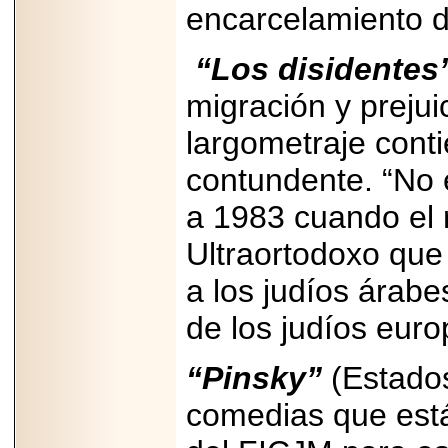
2026-
encarcelamiento d
07-29
21
“Los disidentes
migración y prejuic
EDICIÓN EXPO
TORTA 2026, EN
largometraje cont
VENUSTIANO
CARRANZA.
contundente. “No 
a 1983 cuando el 
Ultraortodoxo que 
2026-07-27
a los judíos árab
NASCAR MÉXICO
ACELERA HACIA
de los judíos euro
UNA NUEVA ERA
DE CARRERAS,
MÚSICA Y
ENTRETENIMIENTO.
“Pinsky”
(Estados
comedias que están