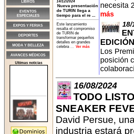
14/12/2024
LIBROS
necesita 
Nueva presentación
de TURIN llega a
EVENTOS
más
tiempo para el re ...
ESPECIALES
18/
Este lanzamiento
EXPOS Y FERIAS
resalta el compromiso
EN
de TURIN de
DEPORTES
transformar pequeños
EDICIÓN
detalles en grandes
MODA Y BELLEZA
celebra ...
Ver más
Los Premi
AVANCES MÉDICOS
posición 
Ultimas noticias
colaboraci
16/08/2024
TODO LISTO
SNEAKER FEVE
David Persue, una
industria estará p
2026-05-25