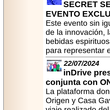
importar su
SECRET SE
capacidad de pago.
EVENTO EXCLU
Este evento sin ig
de la innovación, l
2026-03-27
Lanza editorial
ateconqueso serie
bebidas espirituos
“Finanzas para
Infancias” para
para representar e
impulsar educación
financiera de la
niñez.
22/07/2024
inDrive pres
conjunta con O
2026-05-20
La plataforma don
JULIO REGALADO
CELEBRA SU
DÉCIMA EDICIÓN
Origen y Casa Gav
CON SÚPER
OFERTAS.
viaje realizado de