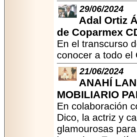
A NASCAR Y
29/06/2024
APUNTA A
MARTINSVILLE.
Adal Ortiz 
de Coparmex CD
En el transcurso d
2025-05-23
¿No usas
lubricante? Esto es
conocer a todo el
lo que te estás
perdiendo.
21/06/2024
ANAHÍ LAN
MOBILIARIO P
2026-06-12
En colaboración c
Medtronic impulsa
una nueva era en
Dico, la actriz y 
estimulación
cardíaca con el
glamourosas para e
marcapasos más
pequeño del mundo.