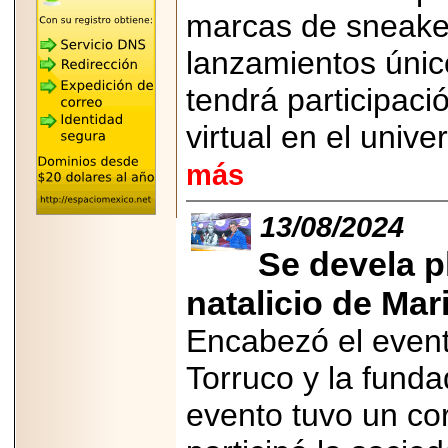
"MARIACHAZO"
marcas de sneaker
REÚNE A LAS
LEYENDAS
MARIACHI VARGAS
lanzamientos únic
Y NUEVO
TECALITLÁN EN LA
tendrá participaci
ARENA CDMX.
virtual en el uni
más
2025-10-16
13/08/2024
ANUNCIA SECTUR
CDMX EL BOKSUNA
FEST: ENCUENTRO
Se devela p
DE TRADICIONES,
CULTURA Y
natalicio de Mar
GASTRONOMÍA
ENTRE MÉXICO Y
COREA DEL SUR.
Encabezó el event
Torruco y la funda
evento tuvo un co
2026-06-18