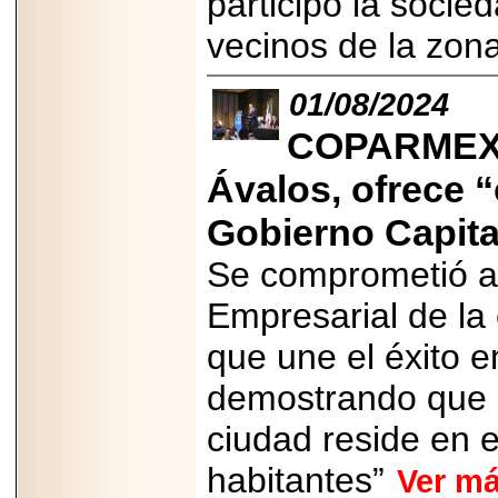
participó la socied
Disfruta el Día del
Padre con Sylvester
vecinos de la zon
Stallone, Jason
Statham, Dave
Bautista y más
hombres de acción
01/08/2024
en Adrenalina Pura+
COPARMEX C
Ávalos, ofrece 
Gobierno Capita
2026-01-14
Refugio
Franciscano:
Se comprometió a 
Avances de la
reunión con el
Empresarial de la 
Gobierno de la
Ciudad de México
que une el éxito e
demostrando que l
ciudad reside en e
2026-06-18
G-SHOCK, EL
habitantes”
Ver m
RELOJ CASIO
“INDESTRUCTIBLE”