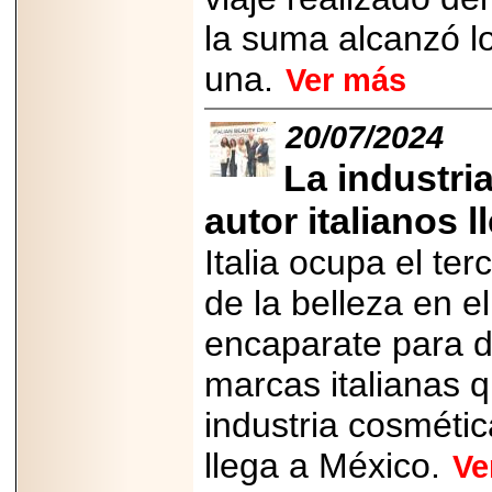
la suma alcanzó l
una.
Ver más
20/07/2024
2026-06-15
Alejandro
Maldonado, "El Yoga
La industri
Teacher", celebrará
el día mundial del
autor italianos 
yoga con una Master
Class masiva en
Expo Espiritualidad
Italia ocupa el te
2026.
de la belleza en e
encaparate para d
marcas italianas 
industria cosmétic
2026-03-19
CON 18 AÑOS, EL
MEXICANO DIEGO
llega a México.
Ve
MENDEZTORRES
ACELERA RUMBO