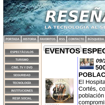
PORTADA
HISTORIA
FAVORITOS
RSS
CONTACTO
BÚSQUEDA
EVENTOS ESPE
ESPECTÁCULOS
09/
TURISMO
50
CINE. TV Y DVD
POBLAC
SEGURIDAD
El Hospit
TECNOLOGÍA
Cortés, co
INSTITUCIONES
población
RESP. SOCIAL
compromis