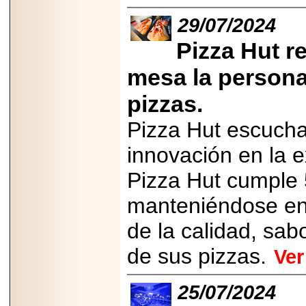
PRESENTE EN
MÉXICO.
29/07/2024
Pizza Hut r
mesa la persona
2026-05-25
pizzas.
IDENTIFICAN
AFECTACIONES
Pizza Hut escucha 
PRODUCIDAS POR
Helicobacter pylori
EN CÉLULAS DEL
innovación en la 
PÁNCREAS.
Pizza Hut cumple 
manteniéndose en 
de la calidad, sab
2026-05-27
Shriners Childrens
de sus pizzas.
Ve
México transforma
la vida de miles de
niñas y niños con
25/07/2024
atención médica
especializada sin