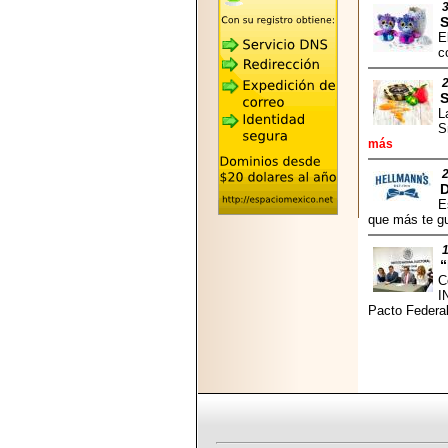
2026-05-25
"MARIACHAZO"
REÚNE A LAS
E
LEYENDAS
c
MARIACHI VARGAS
Y NUEVO
TECALITLÁN EN LA
ARENA CDMX.
L
S
más
D
E
2025-10-16
que más te gu
ANUNCIA SECTUR
CDMX EL BOKSUNA
FEST: ENCUENTRO
DE TRADICIONES,
C
CULTURA Y
I
GASTRONOMÍA
Pacto Federa
ENTRE MÉXICO Y
COREA DEL SUR.