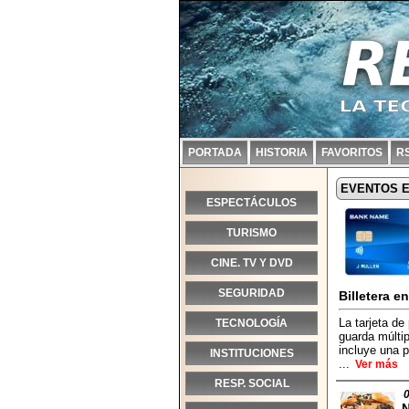
PORTADA
HISTORIA
FAVORITOS
R
EVENTOS 
ESPECTÁCULOS
TURISMO
CINE. TV Y DVD
SEGURIDAD
Billetera en 
La tarjeta d
TECNOLOGÍA
guarda múltip
incluye una p
INSTITUCIONES
...
Ver más
RESP. SOCIAL