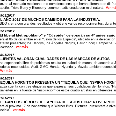
anzan al mercado mexicano tres combinaciones que harán diferente de disfr
apeño, Triple Berry y Blueberry Lemmon, adicionada con miel natural.
Ver m
05/12/2017
EL AÑO 2017 DE MUCHOS CAMBIOS PARA LA INDUSTRIA.
BDO cierra con grandes resultados y obtiene varios reconocimientos, duran
02/12/2017
El liberal Metropolitano” y “Cúspide” celebrarán su 4º aniversario
erá el 06 de diciembre en el “Salón de los Espejos”, ubicado en la delegación 
starán presentes; los Dandys, los Ángeles Negros, Carro Show, Campeche S
niversario.
Ver más
28/11/2017
CLIENTES VALORAN CUALIDADES DE LAS MARCAS DE AUTOS.
na experiencia libre de problemas resulta en lealtad de marca, de acuerdo a 
odelos reconocidos; Audi, GMC, Honda, Hyundai y Mazda también reconocid
Ver más
18/11/2017
TEQUILA HORNITOS PRESENTA UN “TEQUILA QUE INSPIRA HORNI
auza cuenta con tres etiquetas que expresan sus cualidades de Hornitos: “Pla
onvierten en la fuente de “inspiración” de estos cuatro artistas en diferente
01/11/2017
LEGAN LOS HÉROES DE LA “LIGA DE LA JUSTICIA” A LIVERPOOL
erá el próximo 17 de noviembre que Warner Bros. Pictures, presentará a nivel 
usticia”.
Ver más