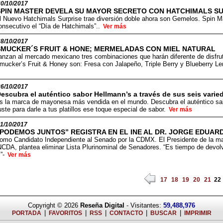
30/10/2017
SPIN MASTER DEVELA SU MAYOR SECRETO CON HATCHIMALS SU
l Nuevo Hatchimals Surprise trae diversión doble ahora son Gemelos. Spin M
onsecutivo el “Día de Hatchimals”..
Ver más
28/10/2017
SMUCKER´S FRUIT & HONE; MERMELADAS CON MIEL NATURAL
anzan al mercado mexicano tres combinaciones que harán diferente de disfr
mucker’s Fruit & Honey son: Fresa con Jalapeño, Triple Berry y Blueberry L
26/10/2017
escubra el auténtico sabor Hellmann’s a través de sus seis varie
s la marca de mayonesa más vendida en el mundo. Descubra el auténtico sab
ste para darle a tus platillos ese toque especial de sabor.
Ver más
11/10/2017
“PODEMOS JUNTOS” REGISTRA EN EL INE AL DR. JORGE EDUAR
omo Candidato Independiente al Senado por la CDMX. El Presidente de la ma
NCDA, plantea eliminar Lista Plurinominal de Senadores. “Es tiempo de devolve
l”-
Ver más
17
18
19
20
21
22
Copyright © 2026
Reseña Digital
- Visitantes:
59,488,976
|
|
|
|
|
PORTADA
FAVORITOS
RSS
CONTACTO
BUSCAR
IMPRIMIR