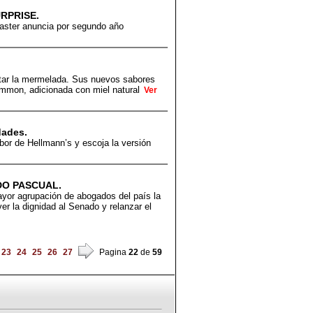
RPRISE.
aster anuncia por segundo año
utar la mermelada. Sus nuevos sabores
emmon, adicionada con miel natural
Ver
dades.
or de Hellmann’s y escoja la versión
DO PASCUAL.
yor agrupación de abogados del país la
r la dignidad al Senado y relanzar el
23
24
25
26
27
Pagina
22
de
59