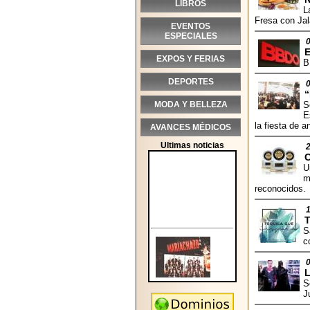
LIBROS
L
Fresa con Jal
EVENTOS
ESPECIALES
EXPOS Y FERIAS
B
DEPORTES
“
MODA Y BELLEZA
S
E
la fiesta de a
AVANCES MÉDICOS
Ultimas noticias
U
m
reconocidos.
S
c
L
S
J