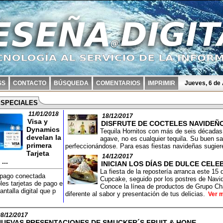
SS
CONTACTO
BÚSQUEDA
COMENTARIOS
IMPRIMIR
Jueves, 6 de
ESPECIALES
11/01/2018
18/12/2017
Visa y
DISFRUTE DE COCTELES NAVIDEÑ
Dynamics
Tequila Hornitos con más de seis décadas 
develan la
agave, no es cualquier tequila. Su buen 
primera
perfeccionándose. Para esas fiestas navideñas sugier
Tarjeta
14/12/2017
...
INICIAN LOS DÍAS DE DULCE CELE
La fiesta de la repostería arranca este 15
e pago conectada
Cupcake, seguido por los postres de Navi
les tarjetas de pago e
Conoce la línea de productos de Grupo Chan
antalla digital que p
diferente al sabor y presentación de tus delicias.
Ver 
08/12/2017
NUEVAS PRESENTACIONES DE SMUCKER´S FRUIT & HONE.