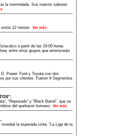
utar la mermelada. Sus nuevos sabores
ás
te estos 12 meses.
Ver más
.
Iztacalco a partir de las 19:00 horas.
how, entre otros grupos que amenizarán
J.D. Power. Ford y Toyota con dos
os por sus clientes. Fueron 9 Segmentos
TOS”.
ta”, “Reposado” y “Black Barrel”, que se
s ámbitos del quehacer humano.
Ver más
.
mundial la esperada cinta; “La Liga de la