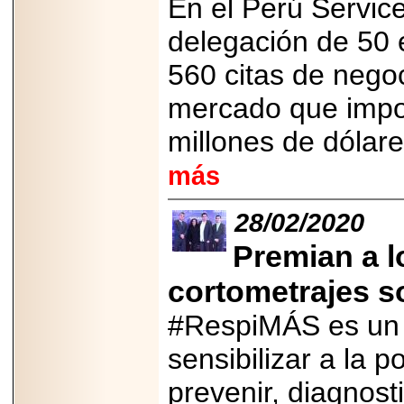
En el Perú Servic
Disfruta el Día del
Padre con Sylvester
delegación de 50 
Stallone, Jason
Statham, Dave
Bautista y más
560 citas de nego
hombres de acción
en Adrenalina Pura+
mercado que impo
millones de dólar
más
2026-01-14
Refugio
Franciscano:
28/02/2020
Avances de la
reunión con el
Premian a l
Gobierno de la
Ciudad de México
cortometrajes 
#RespiMÁS es un 
sensibilizar a la 
2026-06-18
G-SHOCK, EL
prevenir, diagnost
RELOJ CASIO
“INDESTRUCTIBLE”