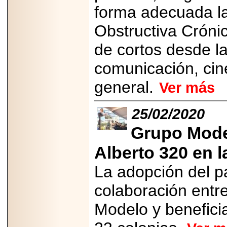
PRESENTE EN
forma adecuada l
MÉXICO.
Obstructiva Cróni
de cortos desde l
comunicación, cin
2026-05-25
IDENTIFICAN
general.
Ver más
AFECTACIONES
PRODUCIDAS POR
Helicobacter pylori
EN CÉLULAS DEL
25/02/2020
PÁNCREAS.
Grupo Mode
Alberto 320 en l
La adopción del p
2026-05-27
Shriners Childrens
colaboración entre
México transforma
la vida de miles de
Modelo y benefici
niñas y niños con
atención médica
especializada sin