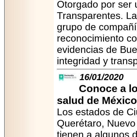
Otorgado por ser
A NASCAR Y
APUNTA A
MARTINSVILLE.
Transparentes. La
grupo de compañía
reconocimiento co
2025-05-23
¿No usas
evidencias de Bue
lubricante? Esto es
lo que te estás
integridad y trans
perdiendo.
16/01/2020
Conoce a lo
salud de México
2026-06-12
Medtronic impulsa
Los estados de Ci
una nueva era en
estimulación
Querétaro, Nuevo
cardíaca con el
marcapasos más
pequeño del mundo.
tienen a algunos 