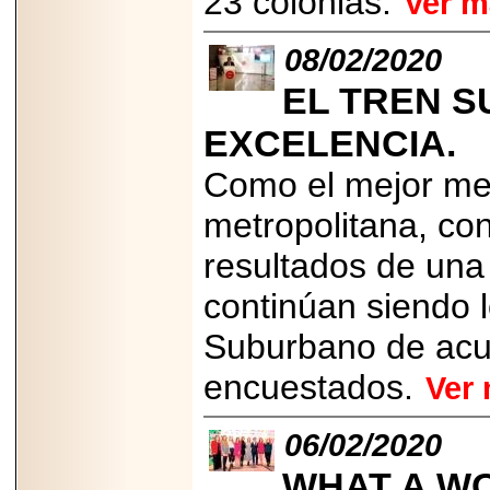
23 colonias.
Ver m
importar su
capacidad de pago.
08/02/2020
EL TREN 
EXCELENCIA.
2026-03-27
Lanza editorial
ateconqueso serie
Como el mejor med
“Finanzas para
Infancias” para
metropolitana, con
impulsar educación
financiera de la
niñez.
resultados de una
continúan siendo l
Suburbano de acu
encuestados.
Ver
2026-05-20
JULIO REGALADO
CELEBRA SU
DÉCIMA EDICIÓN
06/02/2020
CON SÚPER
OFERTAS.
WHAT A WO