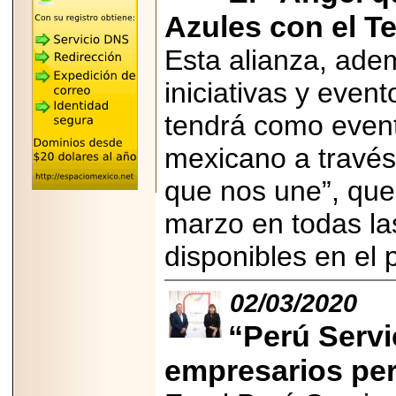
"MARIACHAZO"
REÚNE A LAS
Azules con el Te
LEYENDAS
MARIACHI VARGAS
Esta alianza, ade
Y NUEVO
TECALITLÁN EN LA
ARENA CDMX.
iniciativas y event
tendrá como evento
mexicano a través 
2025-10-16
que nos une”, que 
ANUNCIA SECTUR
CDMX EL BOKSUNA
marzo en todas la
FEST: ENCUENTRO
DE TRADICIONES,
CULTURA Y
disponibles en el 
GASTRONOMÍA
ENTRE MÉXICO Y
COREA DEL SUR.
02/03/2020
“Perú Servi
empresarios pe
2026-06-18