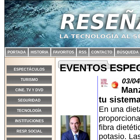
PORTADA
HISTORIA
FAVORITOS
RSS
CONTACTO
BÚSQUEDA
EVENTOS ESPE
ESPECTÁCULOS
03/04
TURISMO
Manz
CINE. TV Y DVD
tu sistem
SEGURIDAD
En una diet
TECNOLOGÍA
proporciona
INSTITUCIONES
fibra dieté
RESP. SOCIAL
potasio. L