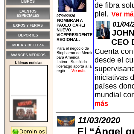
LIBROS
de fibra so
EVENTOS
piel.
Ver má
ESPECIALES
07/04/2020
NOMBRAN A
01/04/
PAOLO CARLI
EXPOS Y FERIAS
NUEVO
JOHN
VICEPRESIDENTE
DEPORTES
REGIONAL.
CEO 
MODA Y BELLEZA
Para el negocio de
Cuenta con 
Biopharma de Merck
AVANCES MÉDICOS
para América
desde el cua
Latina.- Su sólido
Ultimas noticias
liderazgo aporta a la
supervisand
regió ...
Ver más
iniciativas
países dond
mundial com
más
11/03/2020
El “Ángel q
2026-05-25