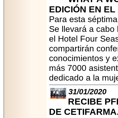
EDICIÓN EN E
Para esta séptima
Se llevará a cabo 
2026-06-15
Alejandro
el Hotel Four Se
Maldonado, "El Yoga
Teacher", celebrará
compartirán confer
el día mundial del
yoga con una Master
Class masiva en
conocimientos y e
Expo Espiritualidad
2026.
más 7000 asistent
dedicado a la muj
31/01/2020
RECIBE PF
2026-03-19
CON 18 AÑOS, EL
MEXICANO DIEGO
DE CETIFARMA
MENDEZTORRES
ACELERA RUMBO