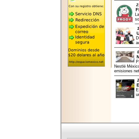
2026-05-25
2
"MARIACHAZO"
F
REÚNE A LAS
La
LEYENDAS
so
MARIACHI VARGAS
Y NUEVO
TECALITLÁN EN LA
U
ARENA CDMX.
D
a
N
P
Nestlé México
2025-10-16
emisiones ne
ANUNCIA SECTUR
CDMX EL BOKSUNA
FEST: ENCUENTRO
E
DE TRADICIONES,
E
CULTURA Y
u
GASTRONOMÍA
ENTRE MÉXICO Y
COREA DEL SUR.