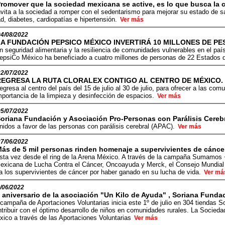
romover que la sociedad mexicana se active, es lo que busca la 
nvita a la sociedad a romper con el sedentarismo para mejorar su estado de s
, diabetes, cardiopatías e hipertensión.
Ver más
04/08/2022
LA FUNDACIÓN PEPSICO MÉXICO INVERTIRÁ 10 MILLONES DE PE
n seguridad alimentaria y la resiliencia de comunidades vulnerables en el paí
epsiCo México ha beneficiado a cuatro millones de personas de 22 Estados 
22/07/2022
REGRESA LA RUTA CLORALEX CONTIGO AL CENTRO DE MÉXICO.
egresa al centro del país del 15 de julio al 30 de julio, para ofrecer a las c
mportancia de la limpieza y desinfección de espacios.
Ver más
05/07/2022
oriana Fundación y Asociación Pro-Personas con Parálisis Cerebr
nidos a favor de las personas con parálisis cerebral (APAC).
Ver más
27/06/2022
ás de 5 mil personas rinden homenaje a supervivientes de cáncer
sta vez desde el ring de la Arena México. A través de la campaña Sumamos 
exicana de Lucha Contra el Cáncer, Oncoayuda y Merck, el Consejo Mundial d
a los supervivientes de cáncer por haber ganado en su lucha de vida.
Ver má
/06/2022
 aniversario de la asociación "Un Kilo de Ayuda" , Soriana Fundac
campaña de Aportaciones Voluntarias inicia este 1º de julio en 304 tiendas S
tribuir con el óptimo desarrollo de niños en comunidades rurales. La Socieda
xico a través de las Aportaciones Voluntarias
Ver más