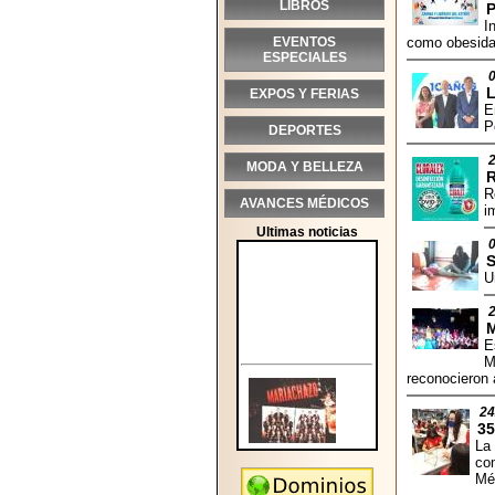
LIBROS
P
I
EVENTOS
como obesidad
ESPECIALES
EXPOS Y FERIAS
E
P
DEPORTES
MODA Y BELLEZA
R
AVANCES MÉDICOS
i
Ultimas noticias
S
U
M
E
M
reconocieron 
24
35
La 
con
Mé