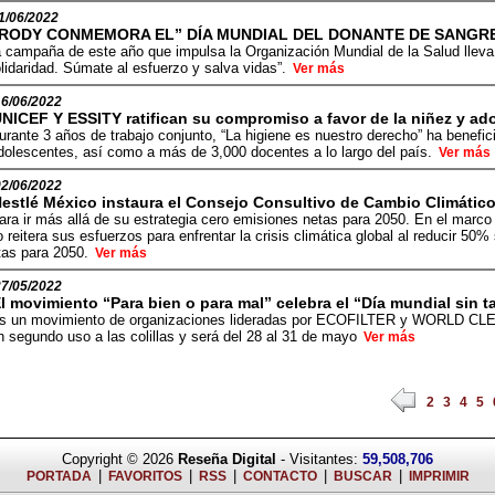
1/06/2022
RODY CONMEMORA EL” DÍA MUNDIAL DEL DONANTE DE SANGRE
 campaña de este año que impulsa la Organización Mundial de la Salud llev
lidaridad. Súmate al esfuerzo y salva vidas”.
Ver más
16/06/2022
NICEF Y ESSITY ratifican su compromiso a favor de la niñez y ad
urante 3 años de trabajo conjunto, “La higiene es nuestro derecho” ha benefic
dolescentes, así como a más de 3,000 docentes a lo largo del país.
Ver más
02/06/2022
estlé México instaura el Consejo Consultivo de Cambio Climático
ara ir más allá de su estrategia cero emisiones netas para 2050. En el marco
 reitera sus esfuerzos para enfrentar la crisis climática global al reducir 50
tas para 2050.
Ver más
27/05/2022
l movimiento “Para bien o para mal” celebra el “Día mundial sin t
s un movimiento de organizaciones lideradas por ECOFILTER y WORLD CLEA
n segundo uso a las colillas y será del 28 al 31 de mayo
Ver más
2
3
4
5
Copyright © 2026
Reseña Digital
- Visitantes:
59,508,706
|
|
|
|
|
PORTADA
FAVORITOS
RSS
CONTACTO
BUSCAR
IMPRIMIR