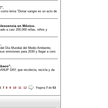
”.
a como lema "Donar sangre es un acto de
olescencia en México.
iado a casi 200,000 niñas, niños y
.
 del Día Mundial del Medio Ambiente,
% sus emisiones para 2030 y llegar a cero
abaco”.
NUP DAY, que recolecta, recicla y da
6
7
8
9
10
11
12
Pagina
7
de
53