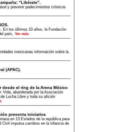
campaña: “Libérate”.
alud y prevenir padecimientos crónicos
SOS.
s. En los últimos 10 años, la Fundación
del país,
Ver más
omunidades mexicanas información sobre la
al (APAC).
 desde el ring de la Arena México
+ Vida, abanderada por la Asociación
e Lucha Libre y toda su afición
s
ión presenta iniciativa
oriana en 13 Estados de la república para
d Civil impulsa cambios en la infancia de