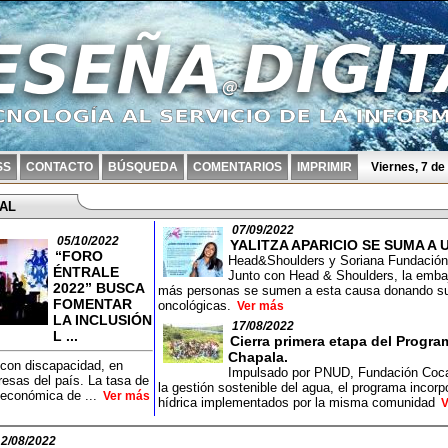
SS
CONTACTO
BÚSQUEDA
COMENTARIOS
IMPRIMIR
Viernes, 7 d
IAL
07/09/2022
05/10/2022
YALITZA APARICIO SE SUMA A
“FORO
Head&Shoulders y Soriana Fundación
ÉNTRALE
Junto con Head & Shoulders, la embaj
2022” BUSCA
más personas se sumen a esta causa donando su 
FOMENTAR
oncológicas.
Ver más
LA INCLUSIÓN
17/08/2022
L ...
Cierra primera etapa del Progra
Chapala.
con discapacidad, en
Impulsado por PNUD, Fundación Coca-
esas del país. La tasa de
la gestión sostenible del agua, el programa incorpo
n económica de ...
Ver más
hídrica implementados por la misma comunidad
V
12/08/2022