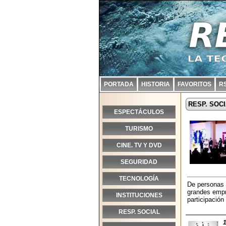
PORTADA
HISTORIA
FAVORITOS
R
RESP. SOC
ESPECTÁCULOS
TURISMO
CINE. TV Y DVD
SEGURIDAD
TECNOLOGÍA
De personas 
grandes empr
INSTITUCIONES
participació
RESP. SOCIAL