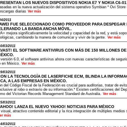
RESENTAN LOS NUEVOS DISPOSITIVOS NOKIA E7 Y NOKIA C6-01
asadas en la nueva actualización del sistema operativo Symbian * Ovi Store d
escargas diarias
Ver más
04/2011
AWEI FUE SELECCIONADO COMO PROVEEDOR PARA DESPEGAR L
ELERANDO LA BANDA ANCHA MÓVIL.
+ mejora significativamente la velocidad y capacidad de la red, y está sopo
ológicas, cambiando la manera de comunicar y vivir de la gente.
Ver más
30/03/2011
AVAST! EL SOFTWARE ANTIVIRUS CON MÁS DE 150 MILLONES DE
ÉXICO.
a versión 6.0, el software antivirus ahora con nuevas características de seguri
bo en México.
Ver más
29/03/2011
CON LA TECNOLOGÍA DE LASERFICHE ECM, BLINDA LA INFORM
CA, A LAS EMPRESAS EN MÉXICO.
n del Código Fiscal de la Federación es crucial para auditorias, tratar de evi
inclusive al robo o extravío de su información.* Existen certificaciones del 
omo del Victorian Records Management Standard de Australia.
Ver más
25/03/2011
YAHOO! LANZA EL NUEVO YAHOO! NOTICIAS PARA MÉXICO
visual, atractivo contenido editorial y la rica integración de múltiples medio
er más
24/03/2011