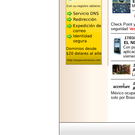
2026-05-25
"MARIACHAZO"
M
REÚNE A LAS
LEYENDAS
MARIACHI VARGAS
Y NUEVO
Check Point y
TECALITLÁN EN LA
seguridad
Ve
ARENA CDMX.
17/03
EL N
Con pa
aplica
vierne
2025-10-16
1
ANUNCIA SECTUR
CDMX EL BOKSUNA
L
FEST: ENCUENTRO
DE TRADICIONES,
CULTURA Y
GASTRONOMÍA
México ocupa 
ENTRE MÉXICO Y
solo por Brasi
COREA DEL SUR.