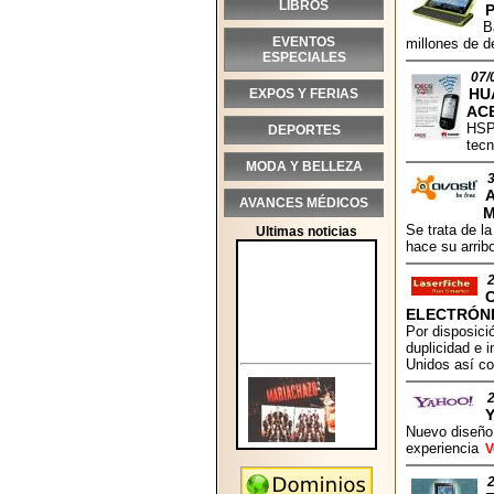
LIBROS
P
B
EVENTOS
millones de d
ESPECIALES
07/
HU
EXPOS Y FERIAS
AC
HSPA
DEPORTES
tecn
MODA Y BELLEZA
AVANCES MÉDICOS
M
Se trata de l
Ultimas noticias
hace su arri
ELECTRÓNI
Por disposició
duplicidad e 
Unidos así c
Nuevo diseño 
experiencia
V