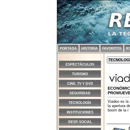
PORTADA
HISTORIA
FAVORITOS
R
TECNOLOG
ESPECTÁCULOS
TURISMO
CINE. TV Y DVD
ECONÓMICA
PROMUEVE 
SEGURIDAD
Viadeo es la 
TECNOLOGÍA
la apertura d
boom de la r 
INSTITUCIONES
RESP. SOCIAL