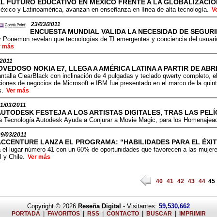
EL FUTURO EDUCATIVO EN MÉXICO FRENTE A LA GLOBALIZACIÓ
éxico y Latinoamérica, avanzan en enseñanza en línea de alta tecnología.
V
23/03/2011
ENCUESTA MUNDIAL VALIDA LA NECESIDAD DE SEGURI
 Ponemon revelan que tecnologías de TI emergentes y conciencia del usuario
r más
/2011
OVEDOSO NOKIA E7, LLEGA A AMÉRICA LATINA A PARTIR DE ABRI
ntalla ClearBlack con inclinación de 4 pulgadas y teclado qwerty completo, 
ciones de negocios de Microsoft e IBM fue presentado en el marco de la quin
s.
Ver más
1/03/2011
AUTODESK FESTEJA A LOS ARTISTAS DIGITALES, TRAS LAS PEL
a Tecnología Autodesk Ayuda a Conjurar a Movie Magic, para los Homenajea
09/03/2011
ACCENTURE LANZA EL PROGRAMA: “HABILIDADES PARA EL ÉXIT
el lugar número 41 con un 60% de oportunidades que favorecen a las mujeres
l y Chile.
Ver más
40
41
42
43
44
45
Copyright © 2026
Reseña Digital
- Visitantes:
59,530,662
|
|
|
|
|
PORTADA
FAVORITOS
RSS
CONTACTO
BUSCAR
IMPRIMIR