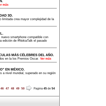
N.
er más
DAD 3D.
 limitada crea mayor complejidad de la
L.
el nuevo smartphone compatible con
ta edición de #NokiaTalk el pasado
ÍCULAS MÁS CÉLEBRES DEL AÑO.
dos en la los Premios Oscar.
Ver más
O” EN MÉXICO.
 a nivel mundial, superado en su región
46
47
48
49
50
Pagina
45
de
54