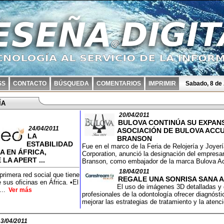
SS
CONTACTO
BÚSQUEDA
COMENTARIOS
IMPRIMIR
Sabado, 8 de
ÍA
20/04/2011
BULOVA CONTINÚA SU EXPANS
24/04/2011
ASOCIACIÓN DE BULOVA ACCU
LA
BRANSON
ESTABILIDAD
Fue en el marco de la Feria de Relojería y Joyer
 EN ÁFRICA,
Corporation, anunció la designación del empresari
LA APERT ...
Branson, como embajador de la marca Bulova A
18/04/2011
primera red social que tiene
REGALE UNA SONRISA SANA A 
e sus oficinas en África. •El
El uso de imágenes 3D detalladas y d
...
Ver más
profesionales de la odontología ofrecer diagnóst
mejorar las estrategias de tratamiento y la atenc
13/04/2011