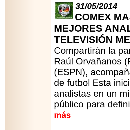
31/05/2014
2025-05-23
¿No usas
COMEX MA
lubricante? Esto es
lo que te estás
perdiendo.
MEJORES ANAL
TELEVISIÓN M
Compartirán la pa
Raúl Orvañanos 
2026-07-24
Especialistas
(ESPN), acompaña
advierten que el
TDAH continúa
de futbol Esta inic
subdiagnosticado en
adolescentes y
adultos, afectando el
analistas en un m
desempeño
académico, laboral y
público para defin
la calidad de vida
más