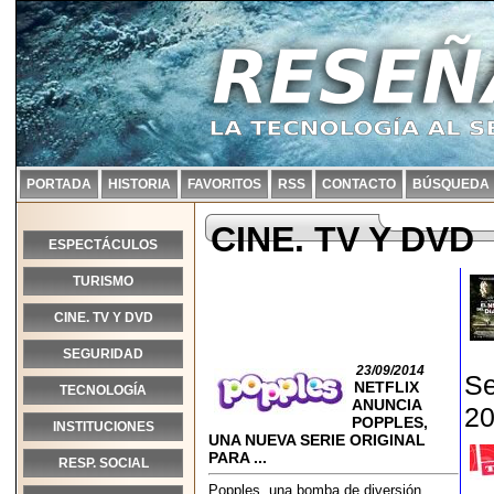
PORTADA
HISTORIA
FAVORITOS
RSS
CONTACTO
BÚSQUEDA
CINE. TV Y DVD
ESPECTÁCULOS
TURISMO
CINE. TV Y DVD
SEGURIDAD
23/09/2014
Se
NETFLIX
TECNOLOGÍA
ANUNCIA
20
POPPLES,
INSTITUCIONES
UNA NUEVA SERIE ORIGINAL
PARA ...
RESP. SOCIAL
Popples, una bomba de diversión