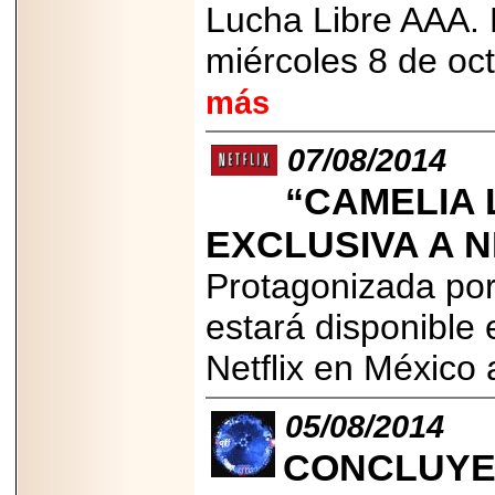
Lucha Libre AAA. 
Disfruta el Día del
Padre con Sylvester
Stallone, Jason
miércoles 8 de oc
Statham, Dave
Bautista y más
más
hombres de acción
en Adrenalina Pura+
07/08/2014
“CAMELIA 
2026-01-14
EXCLUSIVA A N
Refugio
Franciscano:
Protagonizada por
Avances de la
reunión con el
Gobierno de la
estará disponible
Ciudad de México
Netflix en México 
05/08/2014
2026-06-18
CONCLUYE 
G-SHOCK, EL
RELOJ CASIO
“INDESTRUCTIBLE”