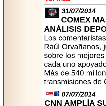
importar su
capacidad de pago.
31/07/2014
COMEX MA
ANÁLISIS DEPO
2026-03-27
Lanza editorial
Los comentarista
ateconqueso serie
“Finanzas para
Raúl Orvañanos, j
Infancias” para
impulsar educación
financiera de la
sobre los mejores
niñez.
cada uno apoyado 
Más de 540 millon
transmisiones de
2026-05-20
JULIO REGALADO
CELEBRA SU
07/07/2014
DÉCIMA EDICIÓN
CON SÚPER
CNN AMPLÍA S
OFERTAS.