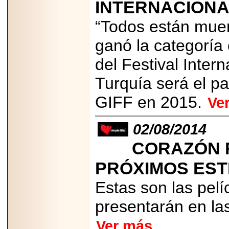
INTERNACIONA
PRESENTE EN
MÉXICO.
“Todos están muer
ganó la categorí
del Festival Inter
2026-05-25
Turquía será el paí
IDENTIFICAN
AFECTACIONES
GIFF en 2015.
PRODUCIDAS POR
Ve
Helicobacter pylori
EN CÉLULAS DEL
PÁNCREAS.
02/08/2014
CORAZÓN F
PRÓXIMOS EST
2026-05-27
Estas son las pel
Shriners Childrens
México transforma
presentarán en las
la vida de miles de
niñas y niños con
atención médica
Ver más
especializada sin