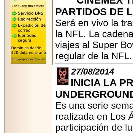
CINEMEX T
"MARIACHAZO"
REÚNE A LAS
PARTIDOS DE L
LEYENDAS
MARIACHI VARGAS
Será en vivo la tr
Y NUEVO
TECALITLÁN EN LA
ARENA CDMX.
la NFL. La caden
viajes al Super Bo
regular de la NFL
2025-10-16
ANUNCIA SECTUR
27/08/2014
CDMX EL BOKSUNA
FEST: ENCUENTRO
INICIA LA 
DE TRADICIONES,
CULTURA Y
GASTRONOMÍA
UNDERGROUND”
ENTRE MÉXICO Y
COREA DEL SUR.
Es una serie sema
realizada en Los Á
participación de 
2026-06-18