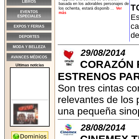
LIBROS
basada en los adorables personajes de
T
los ochenta, estará disponib ...
Ver
EVENTOS
más
Es
ESPECIALES
ca
EXPOS Y FERIAS
de
DEPORTES
MODA Y BELLEZA
29/08/2014
AVANCES MÉDICOS
CORAZÓN F
Ultimas noticias
ESTRENOS PAR
Son tres cintas co
relevantes de los
una pequeña sino
28/08/2014
2026-05-25