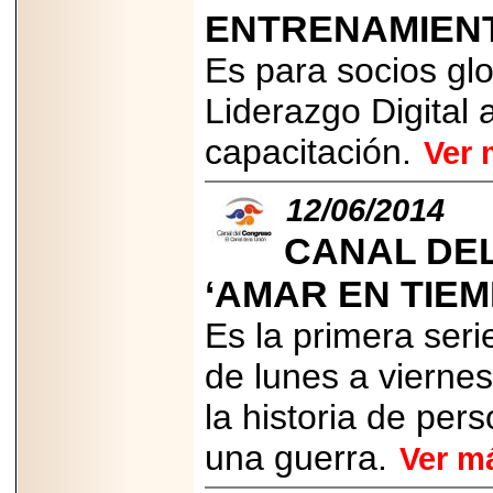
2026-
ENTRENAMIEN
07-29
21
Es para socios gl
Liderazgo Digital
EDICIÓN EXPO
capacitación.
Ver 
TORTA 2026, EN
VENUSTIANO
CARRANZA.
12/06/2014
CANAL DE
‘AMAR EN TIE
2026-07-27
Es la primera seri
NASCAR MÉXICO
ACELERA HACIA
UNA NUEVA ERA
de lunes a viernes
DE CARRERAS,
MÚSICA Y
la historia de per
ENTRETENIMIENTO.
una guerra.
Ver m