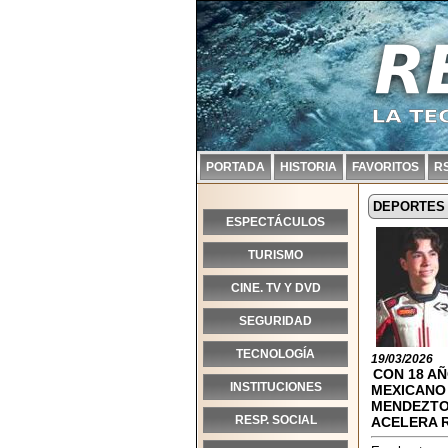
PORTADA
HISTORIA
FAVORITOS
R
DEPORTES
ESPECTÁCULOS
TURISMO
CINE. TV Y DVD
SEGURIDAD
TECNOLOGÍA
19/03/2026
CON 18 AÑ
INSTITUCIONES
MEXICANO
MENDEZT
RESP. SOCIAL
ACELERA RU