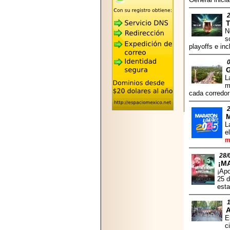
2026-05-25
"MARIACHAZO"
REÚNE A LAS
T
LEYENDAS
N
MARIACHI VARGAS
s
Y NUEVO
playoffs e in
TECALITLÁN EN LA
ARENA CDMX.
G
L
m
cada corredor
2025-10-16
M
ANUNCIA SECTUR
L
CDMX EL BOKSUNA
e
FEST: ENCUENTRO
m
DE TRADICIONES,
CULTURA Y
28/
GASTRONOMÍA
¡M
ENTRE MÉXICO Y
¡Apo
COREA DEL SUR.
25 d
esta
E
c