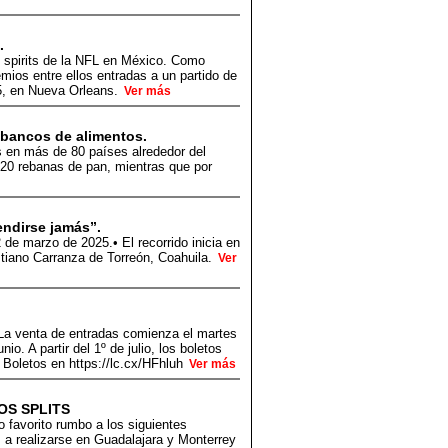
.
de spirits de la NFL en México. Como
mios entre ellos entradas a un partido de
25, en Nueva Orleans.
Ver más
bancos de alimentos.
es en más de 80 países alrededor del
 20 rebanas de pan, mientras que por
endirse jamás”.
 de marzo de 2025.• El recorrido inicia en
stiano Carranza de Torreón, Coahuila.
Ver
*La venta de entradas comienza el martes
o. A partir del 1º de julio, los boletos
r Boletos en https://lc.cx/HFhluh
Ver más
OS SPLITS
 favorito rumbo a los siguientes
 a realizarse en Guadalajara y Monterrey