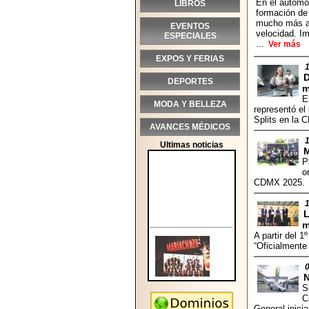
En el automov
LIBROS
formación de 
mucho más al
EVENTOS
velocidad. I
ESPECIALES
...
Ver más
EXPOS Y FERIAS
D
DEPORTES
m
E
MODA Y BELLEZA
representó el
Splits en la C
AVANCES MÉDICOS
Ultimas noticias
M
P
o
CDMX 2025.
L
m
A partir del 
“Oficialmente
N
S
C
General inicia