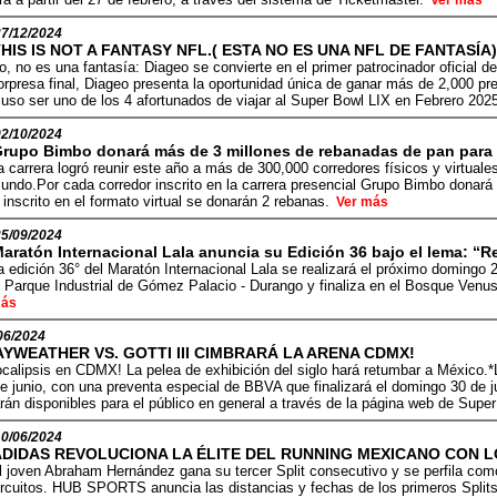
Ver más
27/12/2024
HIS IS NOT A FANTASY NFL.( ESTA NO ES UNA NFL DE FANTASÍA)
o, no es una fantasía: Diageo se convierte en el primer patrocinador oficial 
orpresa final, Diageo presenta la oportunidad única de ganar más de 2,000 pre
cluso ser uno de los 4 afortunados de viajar al Super Bowl LIX en Febrero 20
02/10/2024
rupo Bimbo donará más de 3 millones de rebanadas de pan para 
a carrera logró reunir este año a más de 300,000 corredores físicos y virtual
undo.Por cada corredor inscrito en la carrera presencial Grupo Bimbo donará
 inscrito en el formato virtual se donarán 2 rebanas.
Ver más
25/09/2024
aratón Internacional Lala anuncia su Edición 36 bajo el lema: “R
a edición 36° del Maratón Internacional Lala se realizará el próximo domingo 2
l Parque Industrial de Gómez Palacio - Durango y finaliza en el Bosque Venu
ás
06/2024
AYWEATHER VS. GOTTI III CIMBRARÁ LA ARENA CDMX!
calipsis en CDMX! La pelea de exhibición del siglo hará retumbar a México.
e junio, con una preventa especial de BBVA que finalizará el domingo 30 de juni
rán disponibles para el público en general a través de la página web de Supe
10/06/2024
ADIDAS REVOLUCIONA LA ÉLITE DEL RUNNING MEXICANO CON L
l joven Abraham Hernández gana su tercer Split consecutivo y se perfila como
ircuitos. HUB SPORTS anuncia las distancias y fechas de los primeros Splits