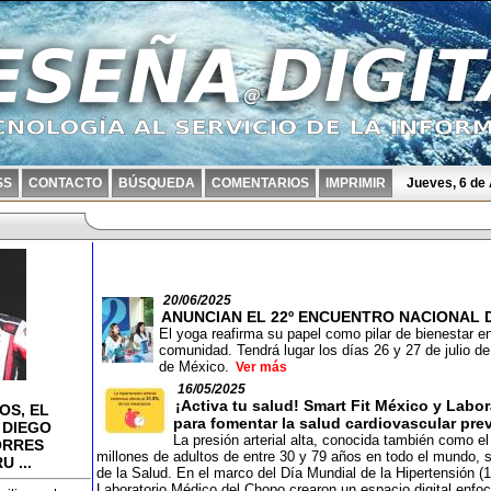
SS
CONTACTO
BÚSQUEDA
COMENTARIOS
IMPRIMIR
Jueves, 6 de
20/06/2025
ANUNCIAN EL 22º ENCUENTRO NACIONAL D
El yoga reafirma su papel como pilar de bienestar e
comunidad. Tendrá lugar los días 26 y 27 de julio de
de México.
Ver más
16/05/2025
¡Activa tu salud! Smart Fit México y Lab
OS, EL
para fomentar la salud cardiovascular prev
 DIEGO
La presión arterial alta, conocida también como el
ORRES
millones de adultos de entre 30 y 79 años en todo el mundo, 
 ...
de la Salud. En el marco del Día Mundial de la Hipertensión 
Laboratorio Médico del Chopo crearon un espacio digital enfo