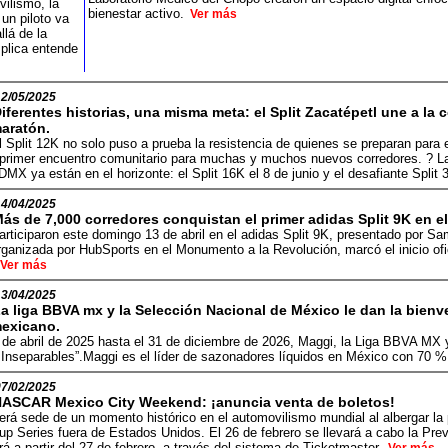
ilismo, la
bienestar activo.
Ver más
un piloto va
lá de la
mplica entende
12/05/2025
iferentes historias, una misma meta: el Split Zacatépetl une a l
aratón.
l Split 12K no solo puso a prueba la resistencia de quienes se preparan para
 primer encuentro comunitario para muchas y muchos nuevos corredores. ? La
DMX ya están en el horizonte: el Split 16K el 8 de junio y el desafiante Split 
14/04/2025
ás de 7,000 corredores conquistan el primer adidas Split 9K en 
articiparon este domingo 13 de abril en el adidas Split 9K, presentado por S
rganizada por HubSports en el Monumento a la Revolución, marcó el inicio ofic
Ver más
13/04/2025
a liga BBVA mx y la Selección Nacional de México le dan la bienve
exicano.
1º de abril de 2025 hasta el 31 de diciembre de 2026, Maggi, la Liga BBVA MX
 Inseparables”.Maggi es el líder de sazonadores líquidos en México con 70 %
07/02/2025
ASCAR Mexico City Weekend: ¡anuncia venta de boletos!
erá sede de un momento histórico en el automovilismo mundial al albergar l
up Series fuera de Estados Unidos. El 26 de febrero se llevará a cabo la Pr
rá a partir del 27 de febrero, a través del sistema de Ticketmaster.