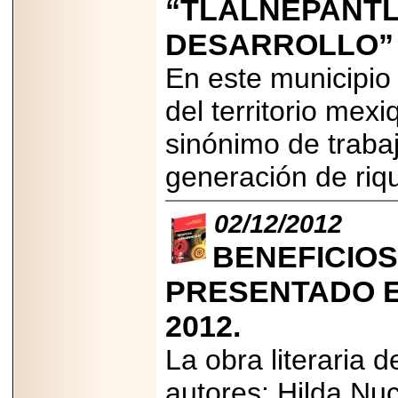
“TLALNEPANTL
PRESENTE EN
MÉXICO.
DESARROLLO”
En este municipio
del territorio mex
2026-05-25
sinónimo de trabaj
IDENTIFICAN
AFECTACIONES
generación de riq
PRODUCIDAS POR
Helicobacter pylori
EN CÉLULAS DEL
PÁNCREAS.
02/12/2012
BENEFICIOS
PRESENTADO E
2026-05-27
2012.
Shriners Childrens
México transforma
La obra literaria d
la vida de miles de
niñas y niños con
atención médica
autores: Hilda Nuc
especializada sin