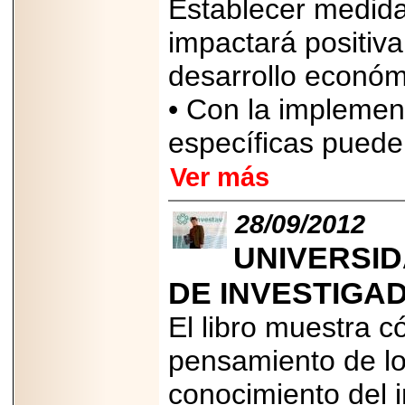
Establecer medida
2025-05-23
¿No usas
impactará positiva
lubricante? Esto es
lo que te estás
desarrollo económi
perdiendo.
• Con la impleme
específicas puede
Ver más
2026-07-24
Especialistas
28/09/2012
advierten que el
TDAH continúa
UNIVERSID
subdiagnosticado en
adolescentes y
adultos, afectando el
DE INVESTIGA
desempeño
académico, laboral y
El libro muestra 
la calidad de vida
pensamiento de lo
conocimiento del 