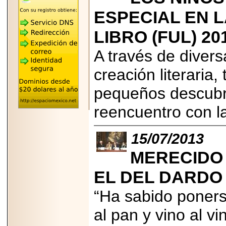
"MARIACHAZO"
ESPECIAL EN L
REÚNE A LAS
LEYENDAS
MARIACHI VARGAS
LIBRO (FUL) 20
Y NUEVO
TECALITLÁN EN LA
ARENA CDMX.
A través de divers
creación literaria, 
pequeños descubri
2025-10-16
reencuentro con la
ANUNCIA SECTUR
CDMX EL BOKSUNA
FEST: ENCUENTRO
15/07/2013
DE TRADICIONES,
CULTURA Y
GASTRONOMÍA
MERECIDO 
ENTRE MÉXICO Y
COREA DEL SUR.
EL DEL DARDO 
“Ha sabido poners
al pan y vino al v
2026-06-18