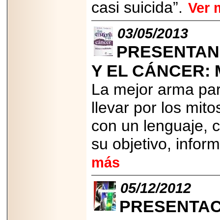
casi suicida”.
Ver 
Disfruta el Día del
Padre con Sylvester
Stallone, Jason
Statham, Dave
03/05/2013
Bautista y más
hombres de acción
PRESENTAN 
en Adrenalina Pura+
Y EL CÁNCER: 
La mejor arma par
2026-01-14
llevar por los mito
Refugio
Franciscano:
con un lenguaje, 
Avances de la
reunión con el
Gobierno de la
su objetivo, info
Ciudad de México
más
05/12/2012
2026-06-18
PRESENTAC
G-SHOCK, EL
RELOJ CASIO
“INDESTRUCTIBLE”