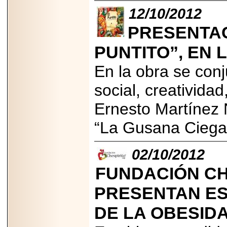
2026-
12/10/2012
07-29
21
PRESENTAC
PUNTITO”, EN 
EDICIÓN EXPO
En la obra se conj
TORTA 2026, EN
VENUSTIANO
CARRANZA.
social, creatividad
Ernesto Martínez 
“La Gusana Ciega
2026-07-27
02/10/2012
NASCAR MÉXICO
ACELERA HACIA
UNA NUEVA ERA
FUNDACIÓN CHE
DE CARRERAS,
MÚSICA Y
PRESENTAN ES
ENTRETENIMIENTO.
DE LA OBESIDA