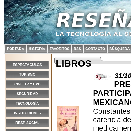
PORTADA
HISTORIA
FAVORITOS
RSS
CONTACTO
BÚSQUEDA
LIBROS
ESPECTÁCULOS
31/1
TURISMO
PRE
CINE. TV Y DVD
PARTICIP
SEGURIDAD
MEXICAN
TECNOLOGÍA
Constantes 
INSTITUCIONES
carencia de
RESP. SOCIAL
medicamento