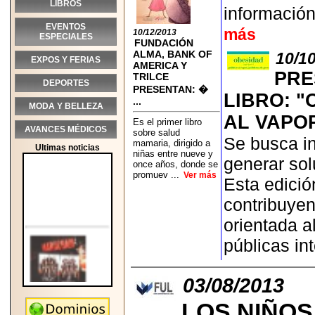
LIBROS
información
EVENTOS
más
10/12/2013
ESPECIALES
FUNDACIÓN
ALMA, BANK OF
10/1
EXPOS Y FERIAS
AMERICA Y
PRE
TRILCE
DEPORTES
PRESENTAN: �
LIBRO: "
...
MODA Y BELLEZA
AL VAPOR
Es el primer libro
AVANCES MÉDICOS
sobre salud
Se busca in
mamaria, dirigido a
Ultimas noticias
niñas entre nueve y
generar sol
once años, donde se
promuev ...
Ver más
Esta edició
contribuyen
orientada a
públicas in
03/08/2013
LOS NIÑO
2026-05-25