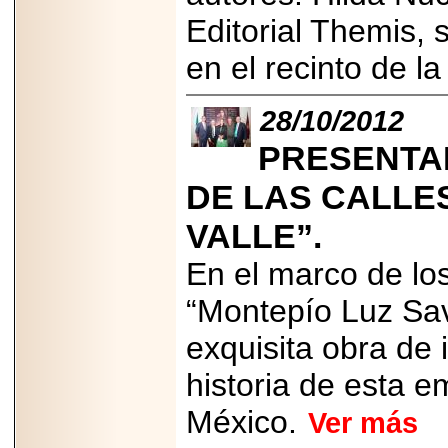
importar su
Editorial Themis, 
capacidad de pago.
en el recinto de la
28/10/2012
2026-03-27
Lanza editorial
PRESENTA
ateconqueso serie
“Finanzas para
DE LAS CALLE
Infancias” para
impulsar educación
financiera de la
VALLE”.
niñez.
En el marco de los
“Montepío Luz Sav
exquisita obra de 
2026-05-20
JULIO REGALADO
historia de esta 
CELEBRA SU
DÉCIMA EDICIÓN
México.
CON SÚPER
Ver más
OFERTAS.