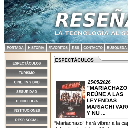
PORTADA
HISTORIA
FAVORITOS
RSS
CONTACTO
BÚSQUEDA
ESPECTÁCULOS
ESPECTÁCULOS
TURISMO
25/05/2026
CINE. TV Y DVD
"MARIACHAZO
SEGURIDAD
REÚNE A LAS
LEYENDAS
TECNOLOGÍA
MARIACHI VA
INSTITUCIONES
Y NU ...
RESP. SOCIAL
"Mariachazo" hará vibrar a la cap