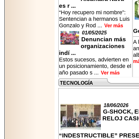
Padre con Sylvester
es r ...
Stallone, Jason
“Hoy recupero mi nombre”:
Statham, Dave
Sentencian a hermanos Luis
Bautista y más
hombres de acción
Gonzalo y Rod ...
Ver más
en Adrenalina Pura+
Go
01/05/2025
Denuncian más
A 
organizaciones
an
indí ...
al
2026-01-14
Estos sucesos, advierten en
m
Refugio
un posicionamiento, desde el
Franciscano:
año pasado s ...
Ver más
Avances de la
reunión con el
Gobierno de la
TECNOLOGÍA
Ciudad de México
18/06/2026
G-SHOCK, E
RELOJ CAS
2026-06-18
G-SHOCK, EL
RELOJ CASIO
“INDESTRUCTIBLE”
“INDESTRUCTIBLE” PRES
PRESENTE EN