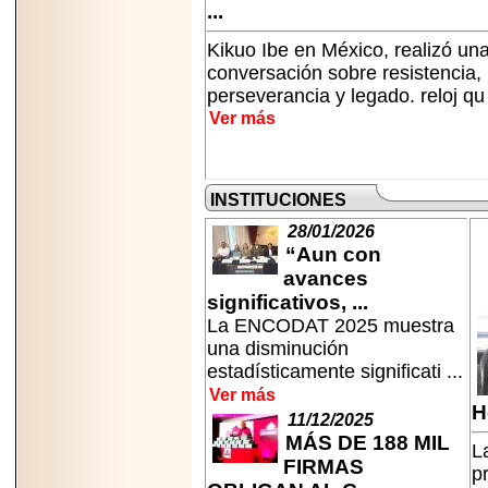
...
MÉXICO.
Kikuo Ibe en México, realizó un
conversación sobre resistencia,
perseverancia y legado. reloj qu 
Ver más
2026-05-25
IDENTIFICAN
AFECTACIONES
PRODUCIDAS POR
INSTITUCIONES
Helicobacter pylori
EN CÉLULAS DEL
28/01/2026
PÁNCREAS.
“Aun con
avances
significativos, ...
La ENCODAT 2025 muestra
una disminución
2026-05-27
estadísticamente significati ...
Shriners Childrens
Ver más
México transforma
H
la vida de miles de
11/12/2025
niñas y niños con
MÁS DE 188 MIL
La
atención médica
FIRMAS
especializada sin
p
importar su