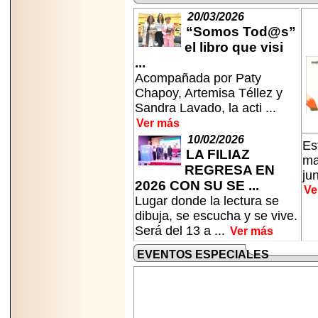
07-29
20/03/2026
21
“Somos Tod@s”
el libro que visi
...
Acompañada por Paty
EDICIÓN EXPO
TORTA 2026, EN
Chapoy, Artemisa Téllez y
VENUSTIANO
Sandra Lavado, la acti ...
CARRANZA.
Ver más
10/02/2026
Es
LA FILIAZ
ma
REGRESA EN
ju
2026 CON SU SE ...
Ve
2026-07-27
Lugar donde la lectura se
NASCAR MÉXICO
ACELERA HACIA
dibuja, se escucha y se vive.
UNA NUEVA ERA
Será del 13 a ...
Ver más
DE CARRERAS,
MÚSICA Y
EVENTOS ESPECIALES
ENTRETENIMIENTO.