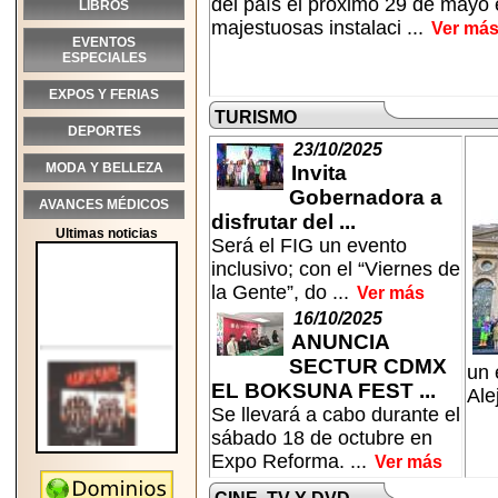
del país el próximo 29 de mayo 
LIBROS
majestuosas instalaci ...
Ver má
EVENTOS
ESPECIALES
EXPOS Y FERIAS
TURISMO
DEPORTES
23/10/2025
MODA Y BELLEZA
Invita
Gobernadora a
AVANCES MÉDICOS
disfrutar del ...
Ultimas noticias
Será el FIG un evento
inclusivo; con el “Viernes de
la Gente”, do ...
Ver más
16/10/2025
ANUNCIA
SECTUR CDMX
un 
EL BOKSUNA FEST ...
Ale
Se llevará a cabo durante el
sábado 18 de octubre en
Expo Reforma. ...
Ver más
2026-05-25
"MARIACHAZO"