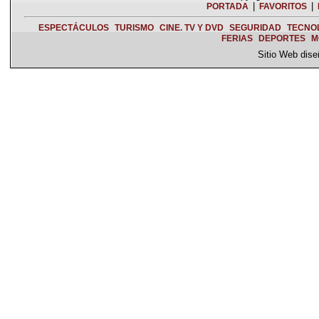
|
|
PORTADA
FAVORITOS
ESPECTÁCULOS
TURISMO
CINE. TV Y DVD
SEGURIDAD
TECNO
FERIAS
DEPORTES
M
Sitio Web dis