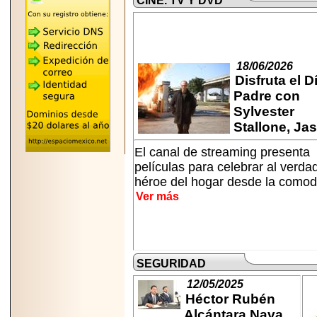
CINE. TV Y DVD
REÚNE A LAS
LEYENDAS
MARIACHI VARGAS
Y NUEVO
TECALITLÁN EN LA
ARENA CDMX.
18/06/2026
Disfruta el D
Padre con
Sylvester
Stallone, Jaso
2025-10-16
ANUNCIA SECTUR
El canal de streaming presenta
CDMX EL BOKSUNA
películas para celebrar al verda
FEST: ENCUENTRO
DE TRADICIONES,
héroe del hogar desde la comod 
CULTURA Y
Ver más
GASTRONOMÍA
ENTRE MÉXICO Y
COREA DEL SUR.
SEGURIDAD
12/05/2025
Héctor Rubén
2026-06-18
Alcántara Nava
Disfruta el Día del