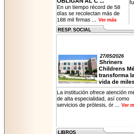
OBLIGAN AL C ...
fu
capacidad de pago.
En un tiempo récord de 58
días se recolectan más de
188 mil firmas ...
Ver más
RESP. SOCIAL
2026-03-27
Lanza editorial
ateconqueso serie
“Finanzas para
Infancias” para
27/05/2026
impulsar educación
financiera de la
Shriners
niñez.
Childrens M
transforma l
vida de miles 
La institución ofrece atención m
de alta especialidad, así como
2026-05-20
servicios de prótesis, ór ...
Ver 
JULIO REGALADO
CELEBRA SU
DÉCIMA EDICIÓN
CON SÚPER
OFERTAS.
LIBROS
2026-