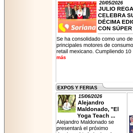
2025-05-23
20/05/2026
¿No usas
JULIO REG
lubricante? Esto es
CELEBRA S
lo que te estás
perdiendo.
DÉCIMA EDI
CON SÚPER O
Se ha consolidado como uno de
principales motores de consumo
retail mexicano. Cumpliendo 10 
más
2026-07-24
Especialistas
advierten que el
TDAH continúa
subdiagnosticado en
adolescentes y
EXPOS Y FERIAS
adultos, afectando el
desempeño
15/06/2026
académico, laboral y
la calidad de vida
Alejandro
Maldonado, "El
Yoga Teach ...
Alejandro Maldonado se
presentará el próximo