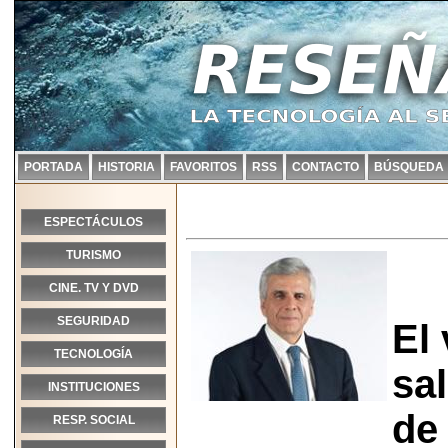
PORTADA
HISTORIA
FAVORITOS
RSS
CONTACTO
BÚSQUEDA
ESPECTÁCULOS
TURISMO
CINE. TV Y DVD
SEGURIDAD
El 
TECNOLOGÍA
sa
INSTITUCIONES
de 
RESP. SOCIAL