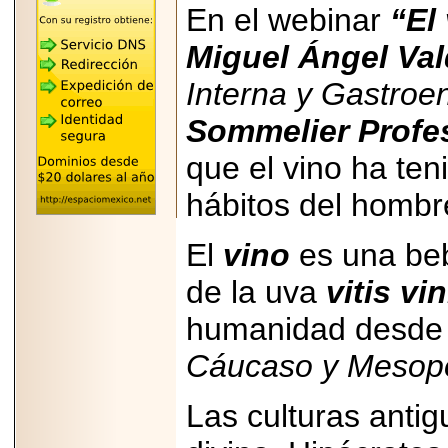
"MARIACHAZO"
En el webinar
“El
REÚNE A LAS
LEYENDAS
Miguel Ángel Val
MARIACHI VARGAS
Y NUEVO
TECALITLÁN EN LA
Interna y Gastroen
ARENA CDMX.
Sommelier Profe
que el vino ha teni
hábitos del hombr
2025-10-16
ANUNCIA SECTUR
CDMX EL BOKSUNA
El
vino
es una be
FEST: ENCUENTRO
DE TRADICIONES,
CULTURA Y
de la uva
vitis vin
GASTRONOMÍA
ENTRE MÉXICO Y
humanidad desde 
COREA DEL SUR.
Cáucaso y Mesopo
Las culturas anti
2026-06-18