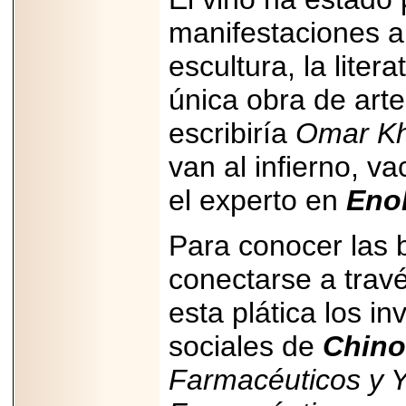
importar su
capacidad de pago.
manifestaciones art
escultura, la litera
única obra de art
2026-03-27
escribiría
Omar K
Lanza editorial
ateconqueso serie
“Finanzas para
van al infierno, v
Infancias” para
impulsar educación
el experto en
Enol
financiera de la
niñez.
Para conocer las 
conectarse a travé
esta plática los in
2026-05-20
JULIO REGALADO
sociales de
Chino
CELEBRA SU
DÉCIMA EDICIÓN
Farmacéuticos y 
CON SÚPER
OFERTAS.