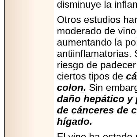
disminuye la infla
PRESENTE EN
MÉXICO.
Otros estudios h
moderado de vino m
aumentando la pob
2026-05-25
IDENTIFICAN
antiinflamatorias
AFECTACIONES
PRODUCIDAS POR
riesgo de padece
Helicobacter pylori
EN CÉLULAS DEL
PÁNCREAS.
ciertos tipos de
cá
colon.
Sin embarg
daño hepático y 
2026-05-27
de cánceres de c
Shriners Childrens
México transforma
hígado.
la vida de miles de
niñas y niños con
atención médica
El vino ha estado 
especializada sin