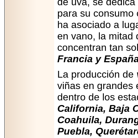
de uva, se dedica 
2025-05-23
para su consumo co
¿No usas
lubricante? Esto es
lo que te estás
ha asociado a lug
perdiendo.
en vano, la mitad 
concentran tan so
Francia y España
2026-07-24
La producción de
Especialistas
advierten que el
TDAH continúa
viñas en grandes e
subdiagnosticado en
adolescentes y
dentro de los est
adultos, afectando el
desempeño
académico, laboral y
California, Baja 
la calidad de vida
Coahuila, Duran
Puebla, Querétar