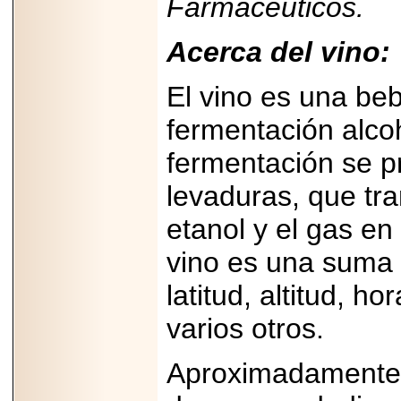
Farmacéuticos.
2026-
07-29
21
Acerca del vino:
El vino es una beb
EDICIÓN EXPO
fermentación alco
TORTA 2026, EN
VENUSTIANO
CARRANZA.
fermentación se p
levaduras, que tra
etanol y el gas en
2026-07-27
vino es una suma 
NASCAR MÉXICO
ACELERA HACIA
latitud, altitud, h
UNA NUEVA ERA
DE CARRERAS,
MÚSICA Y
varios otros.
ENTRETENIMIENTO.
Aproximadamente 