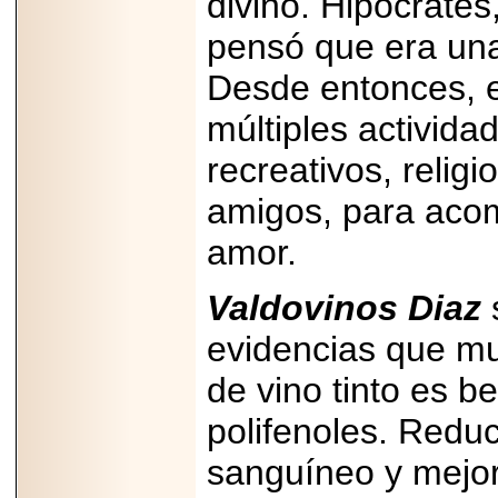
divino. Hipócrates
Disfruta el Día del
Padre con Sylvester
pensó que era una
Stallone, Jason
Statham, Dave
Desde entonces, el
Bautista y más
hombres de acción
en Adrenalina Pura+
múltiples activida
recreativos, relig
amigos, para acom
2026-01-14
amor.
Refugio
Franciscano:
Avances de la
reunión con el
Valdovinos Diaz
s
Gobierno de la
Ciudad de México
evidencias que m
de vino tinto es b
polifenoles. Reduc
2026-06-18
sanguíneo y mejora
G-SHOCK, EL
RELOJ CASIO
“INDESTRUCTIBLE”