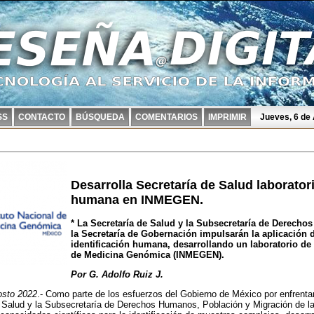
SS
CONTACTO
BÚSQUEDA
COMENTARIOS
IMPRIMIR
Jueves, 6 de
Desarrolla Secretaría de Salud laboratori
humana en INMEGEN.
* La Secretaría de Salud y la Subsecretaría de Derech
la Secretaría de Gobernación impulsarán la aplicación d
identificación humana, desarrollando un laboratorio de 
de Medicina Genómica (INMEGEN).
Por G. Adolfo Ruiz J.
sto 2022
.- Como parte de los esfuerzos del Gobierno de México por enfrentar 
 Salud y la Subsecretaría de Derechos Humanos, Población y Migración de la