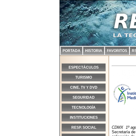
PORTADA
HISTORIA
FAVORITOS
R
ESPECTÁCULOS
TURISMO
CINE. TV Y DVD
SEGURIDAD
TECNOLOGÍA
INSTITUCIONES
CDMX 1º ago
RESP. SOCIAL
Secretaría de