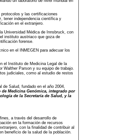
llando un laboratorio de nivel mundial en
protocolos y las certificaciones
z, tener independencia científica y
icación en el extranjero.
 la Universidad Médica de Innsbruck, con
el instituto austriaco que goza de
tificación forense.
écnico en el INMEGEN para adecuar los
 el Instituto de Medicina Legal de la
r Walther Parson y su equipo de trabajo.
tos judiciales, como al estudio de restos
l de Salud, fundado en el año 2004,
o de Medicina Genómica, integrado por
ogía de la Secretaría de Salud, y la
ines, a través del desarrollo de
ipación en la formación de recursos
ranjero, con la finalidad de contribuir al
en beneficio de la salud de la población.