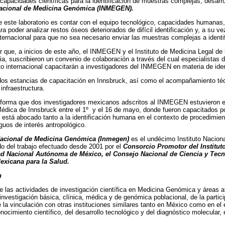
 capacidades científicas para la identificación de muestras complejas, desarro
 Nacional de Medicina Genómica (INMEGEN).
 este laboratorio es contar con el equipo tecnológico, capacidades humanas, 
a poder analizar restos óseos deteriorados de difícil identificación y, a su ve
nternacional para que no sea necesario enviar las muestras complejas a identif
 que, a inicios de este año, el INMEGEN y el Instituto de Medicina Legal de
ia, suscribieron un convenio de colaboración a través del cual especialistas d
o internacional capacitarán a investigadores del INMEGEN en materia de iden
 dos estancias de capacitación en Innsbruck, así como el acompañamiento t
infraestructura.
informa que dos investigadores mexicanos adscritos al INMEGEN estuvieron en
édica de Innsbruck entre el 1º y el 16 de mayo, donde fueron capacitados po
o está abocado tanto a la identificación humana en el contexto de procedimien
uos de interés antropológico.
 Nacional de Medicina Genómica (Inmegen)
es el undécimo Instituto Naciona
o del trabajo efectuado desde 2001 por el
Consorcio Promotor del Institut
ad Nacional Autónoma de México, el Consejo Nacional de Ciencia y Tecnol
xicana para la Salud.
n
ge las actividades de investigación científica en Medicina Genómica y áreas af
investigación básica, clínica, médica y de genómica poblacional, de la partic
la vinculación con otras instituciones similares tanto en México como en el ext
ocimiento científico, del desarrollo tecnológico y del diagnóstico molecular, 