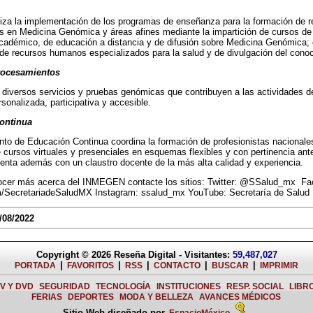
niza la implementación de los programas de enseñanza para la formación de
s en Medicina Genómica y áreas afines mediante la impartición de cursos de 
cadémico, de educación a distancia y de difusión sobre Medicina Genómica; c
de recursos humanos especializados para la salud y de divulgación del conoc
rocesamientos
diversos servicios y pruebas genómicas que contribuyen a las actividades d
rsonalizada, participativa y accesible.
ontinua
to de Educación Continua coordina la formación de profesionistas nacionales
e cursos virtuales y presenciales en esquemas flexibles y con pertinencia ant
nta además con un claustro docente de la más alta calidad y experiencia.
ocer más acerca del INMEGEN contacte los sitios: Twitter: @SSalud_mx Fa
/SecretariadeSaludMX Instagram: ssalud_mx YouTube: Secretaría de Salud
/08/2022
Copyright © 2026
Reseña Digital
- Visitantes:
59,487,027
|
|
|
|
|
PORTADA
FAVORITOS
RSS
CONTACTO
BUSCAR
IMPRIMIR
TV Y DVD
SEGURIDAD
TECNOLOGÍA
INSTITUCIONES
RESP. SOCIAL
LIBR
FERIAS
DEPORTES
MODA Y BELLEZA
AVANCES MÉDICOS
Sitio Web diseñado por
EspacioMéxico