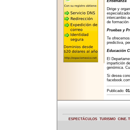
Enseñanza
2026-05-25
"MARIACHAZO"
Dirige y orga
REÚNE A LAS
especializado
LEYENDAS
intercambio a
MARIACHI VARGAS
de formación 
Y NUEVO
TECALITLÁN EN LA
Pruebas y P
ARENA CDMX.
Te ofrecemos 
predictiva, pe
Educación C
El Departamen
2025-10-16
impartición d
genómica. Cue
ANUNCIA SECTUR
CDMX EL BOKSUNA
Si desea con
FEST: ENCUENTRO
facebook.com
DE TRADICIONES,
CULTURA Y
GASTRONOMÍA
Publicado:
01
ENTRE MÉXICO Y
COREA DEL SUR.
ESPECTÁCULOS
TURISMO
CINE. 