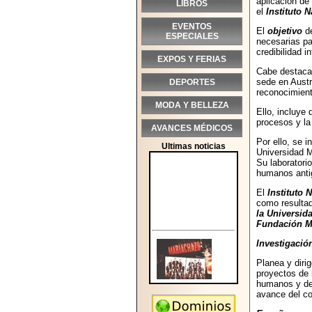
aplicación de
LIBROS
el
Instituto
EVENTOS
El
objetivo
de
ESPECIALES
necesarias par
credibilidad i
EXPOS Y FERIAS
Cabe destacar
sede en Austr
DEPORTES
reconocimient
MODA Y BELLEZA
Ello, incluye
procesos y la 
AVANCES MÉDICOS
Por ello, se 
Ultimas noticias
Universidad M
Su laboratori
humanos antig
El
Instituto
como resultad
la Universid
Fundación Me
Investigació
Planea y diri
proyectos de 
humanos y de 
avance del con