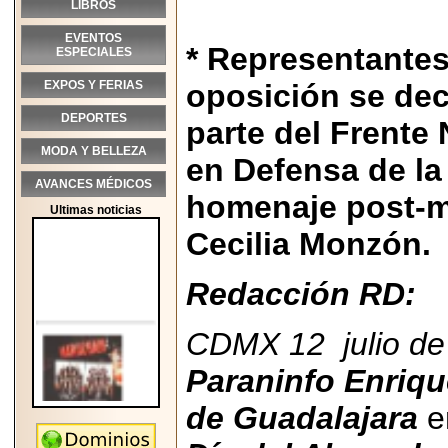
LIBROS
EVENTOS
* Representantes
ESPECIALES
EXPOS Y FERIAS
oposición se dec
DEPORTES
parte del Frente
MODA Y BELLEZA
en Defensa de la
AVANCES MÉDICOS
homenaje post-m
Ultimas noticias
Cecilia Monzón.
Redacción RD:
CDMX 12 julio de
Paraninfo Enriqu
de Guadalajara
e
2026-05-25