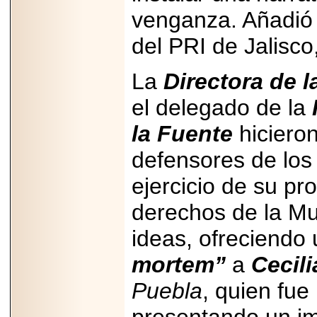
A NASCAR Y
venganza. Añadió 
APUNTA A
MARTINSVILLE.
del PRI de Jalisc
La
Directora
de l
2025-05-23
el delegado de la
¿No usas
lubricante? Esto es
la Fuente
hiciero
lo que te estás
perdiendo.
defensores de los
ejercicio de su pr
derechos de la Muj
ideas, ofreciendo 
2026-06-12
Medtronic impulsa
mortem”
a
Cecil
una nueva era en
estimulación
cardíaca con el
Puebla
, quien fue
marcapasos más
pequeño del mundo.