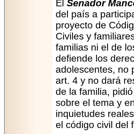
El
Senador Manc
importar su
capacidad de pago.
del país a particip
proyecto de Códig
Civiles y familiar
2026-03-27
Lanza editorial
familias ni el de 
ateconqueso serie
“Finanzas para
defiende los derec
Infancias” para
impulsar educación
financiera de la
adolescentes, no p
niñez.
art. 4 y no dará 
de la familia, pid
sobre el tema y en
2026-05-20
JULIO REGALADO
inquietudes reales
CELEBRA SU
DÉCIMA EDICIÓN
el código civil del 
CON SÚPER
OFERTAS.