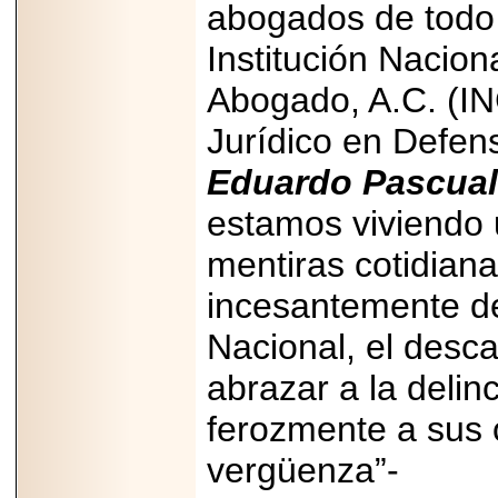
abogados de todo 
Disfruta el Día del
Padre con Sylvester
Stallone, Jason
Institución Nacion
Statham, Dave
Bautista y más
Abogado, A.C. (IN
hombres de acción
en Adrenalina Pura+
Jurídico en Defen
Eduardo Pascual
estamos viviendo 
2026-01-14
Refugio
mentiras cotidian
Franciscano:
Avances de la
reunión con el
incesantemente de
Gobierno de la
Ciudad de México
Nacional, el desc
abrazar a la delin
ferozmente a sus o
2026-06-18
vergüenza”-
G-SHOCK, EL
RELOJ CASIO
“INDESTRUCTIBLE”