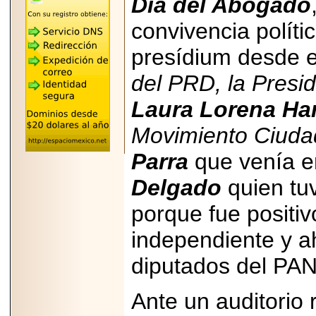
Día del Abogado
"MARIACHAZO"
REÚNE A LAS
convivencia políti
LEYENDAS
MARIACHI VARGAS
Y NUEVO
presídium desde 
TECALITLÁN EN LA
ARENA CDMX.
del PRD, la Presi
Laura Lorena Ha
Movimiento Ciuda
2025-10-16
Parra
que venía e
ANUNCIA SECTUR
CDMX EL BOKSUNA
FEST: ENCUENTRO
Delgado
quien tu
DE TRADICIONES,
CULTURA Y
porque fue positiv
GASTRONOMÍA
ENTRE MÉXICO Y
COREA DEL SUR.
independiente y 
diputados del PAN
Ante un auditorio
2026-06-18