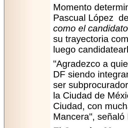
PRESENTE EN
Momento determin
MÉXICO.
Pascual López d
como el candidato
su trayectoria co
2026-05-25
IDENTIFICAN
luego candidatearlo
AFECTACIONES
PRODUCIDAS POR
Helicobacter pylori
"Agradezco a quien
EN CÉLULAS DEL
PÁNCREAS.
DF siendo integra
ser subprocurador 
la Ciudad de Méxi
2026-05-27
Ciudad, con mucha
Shriners Childrens
México transforma
la vida de miles de
Mancera", señaló 
niñas y niños con
atención médica
especializada sin