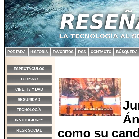
PORTADA
HISTORIA
FAVORITOS
RSS
CONTACTO
BÚSQUEDA
ESPECTÁCULOS
TURISMO
CINE. TV Y DVD
SEGURIDAD
Ju
TECNOLOGÍA
Án
INSTITUCIONES
como su candi
RESP. SOCIAL