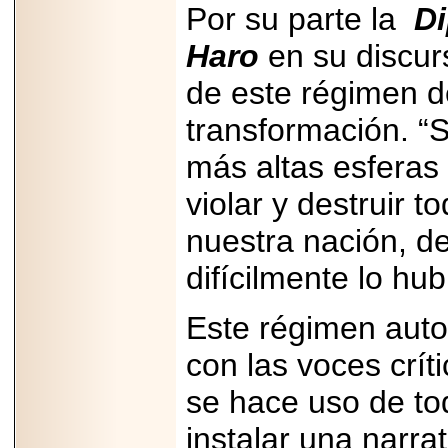
Por su parte la
Di
Haro
en su discur
de este régimen d
transformación. “
2026-06-15
Alejandro
Maldonado, "El Yoga
más altas esferas 
Teacher", celebrará
el día mundial del
violar y destruir t
yoga con una Master
Class masiva en
Expo Espiritualidad
nuestra nación, de
2026.
difícilmente lo hu
Este régimen autor
con las voces crít
2026-03-19
se hace uso de to
CON 18 AÑOS, EL
MEXICANO DIEGO
MENDEZTORRES
instalar una narrat
ACELERA RUMBO