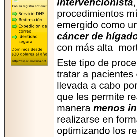
intervencionista
"MARIACHAZO"
REÚNE A LAS
procedimientos m
LEYENDAS
MARIACHI VARGAS
Y NUEVO
emergido como un p
TECALITLÁN EN LA
ARENA CDMX.
cáncer de hígad
con más alta mort
Este tipo de proc
2025-10-16
ANUNCIA SECTUR
tratar a pacientes
CDMX EL BOKSUNA
FEST: ENCUENTRO
DE TRADICIONES,
llevada a cabo po
CULTURA Y
GASTRONOMÍA
que les permite re
ENTRE MÉXICO Y
COREA DEL SUR.
manera
menos in
realizarse en for
optimizando los re
2026-06-18