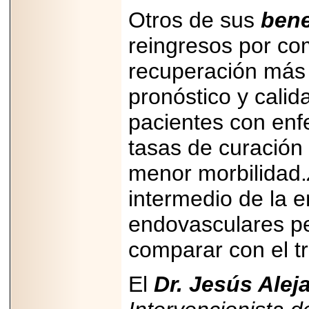
Disfruta el Día del
Otros de sus
bene
Padre con Sylvester
Stallone, Jason
Statham, Dave
reingresos por co
Bautista y más
hombres de acción
recuperación más 
en Adrenalina Pura+
pronóstico y calid
pacientes con en
2026-01-14
tasas de curación 
Refugio
Franciscano:
menor morbilidad.
Avances de la
reunión con el
Gobierno de la
intermedio de la 
Ciudad de México
endovasculares pe
comparar con el t
2026-06-18
El
Dr. Jesús Alej
G-SHOCK, EL
RELOJ CASIO
“INDESTRUCTIBLE”