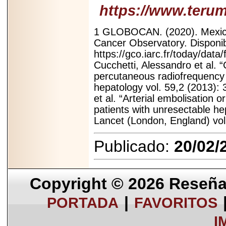
https://www.ter
1 GLOBOCAN. (2020). Mexico 
Cancer Observatory. Disponib
https://gco.iarc.fr/today/dat
Cucchetti, Alessandro et al.
“
percutaneous radiofrequency a
hepatology vol. 59,2 (2013): 
et al. “Arterial embolisation
patients with unresectable he
Lancet (London, England) vol
Publicado:
20/02/
Copyright © 2026
Reseña 
|
PORTADA
FAVORITOS
I