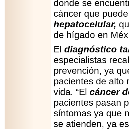
donde se encuentr
importar su
capacidad de pago.
cáncer que puede 
hepatocelular,
qu
de hígado en Méx
2026-03-27
Lanza editorial
ateconqueso serie
El
diagnóstico ta
“Finanzas para
Infancias” para
impulsar educación
especialistas reca
financiera de la
niñez.
prevención, ya qu
pacientes de alto 
vida. “El
cáncer d
pacientes pasan po
2026-05-20
JULIO REGALADO
CELEBRA SU
síntomas ya que n
DÉCIMA EDICIÓN
CON SÚPER
se atienden, ya es
OFERTAS.