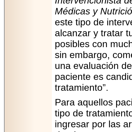
Intervencionista d
PRESENTE EN
MÉXICO.
Médicas y Nutrici
este tipo de inte
alcanzar y tratar
posibles con much
2026-05-25
IDENTIFICAN
AFECTACIONES
sin embargo, come
PRODUCIDAS POR
Helicobacter pylori
una evaluación del
EN CÉLULAS DEL
PÁNCREAS.
paciente es candid
tratamiento”.
Para aquellos pac
2026-05-27
Shriners Childrens
tipo de tratamient
México transforma
la vida de miles de
niñas y niños con
ingresar por las a
atención médica
especializada sin