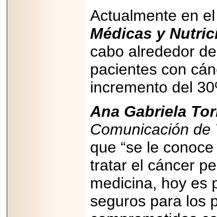
Actualmente en e
Médicas y Nutric
cabo alrededor de
2026-06-15
pacientes con cán
Alejandro
Maldonado, "El Yoga
Teacher", celebrará
incremento del 30
el día mundial del
yoga con una Master
Class masiva en
Ana Gabriela Tor
Expo Espiritualidad
2026.
Comunicación de 
que “se le conoce
tratar el cáncer p
medicina, hoy es 
2026-03-19
CON 18 AÑOS, EL
seguros para los 
MEXICANO DIEGO
MENDEZTORRES
ACELERA RUMBO