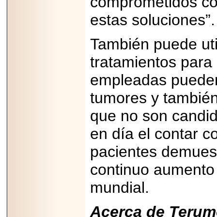
comprometidos con 
A NASCAR Y
APUNTA A
estas soluciones”.
MARTINSVILLE.
También puede uti
tratamientos para 
2025-05-23
¿No usas
empleadas pueden
lubricante? Esto es
lo que te estás
tumores y también
perdiendo.
que no son candid
en día el contar 
pacientes demuest
2026-06-12
continuo aumento 
Medtronic impulsa
una nueva era en
mundial.
estimulación
cardíaca con el
marcapasos más
pequeño del mundo.
Acerca de Terum