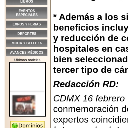
LIBROS
EVENTOS
* Además a los s
ESPECIALES
EXPOS Y FERIAS
beneficios inclu
DEPORTES
y reducción de c
MODA Y BELLEZA
hospitales en c
AVANCES MÉDICOS
bien seleccionad
Ultimas noticias
tercer tipo de c
Redacción RD:
CDMX 16 febrero
conmemoración d
expertos coincidi
2026-05-25