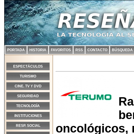
PORTADA
HISTORIA
FAVORITOS
RSS
CONTACTO
BÚSQUEDA
ESPECTÁCULOS
TURISMO
CINE. TV Y DVD
SEGURIDAD
Ra
TECNOLOGÍA
be
INSTITUCIONES
oncológicos,
RESP. SOCIAL