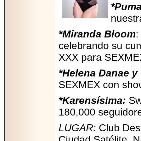
2026-
*Puma
07-29
21
nuestra
*Miranda Bloom
:
EDICIÓN EXPO
celebrando su cu
TORTA 2026, EN
VENUSTIANO
CARRANZA.
XXX para SEXME
*Helena Danae y 
SEXMEX con show
2026-07-27
NASCAR MÉXICO
*Karensísima:
Swi
ACELERA HACIA
UNA NUEVA ERA
DE CARRERAS,
180,000 seguidore
MÚSICA Y
ENTRETENIMIENTO.
LUGAR:
Club Dese
Ciudad Satélite, 