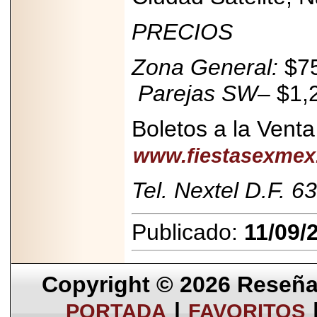
2025-05-23
PRECIOS
¿No usas
lubricante? Esto es
lo que te estás
perdiendo.
Zona General:
$75
Parejas SW
– $1,
Boletos a la Venta 
www.fiestasexme
2026-07-24
Especialistas
advierten que el
Tel. Nextel D.F. 
TDAH continúa
subdiagnosticado en
adolescentes y
adultos, afectando el
Publicado:
11/09/
desempeño
académico, laboral y
la calidad de vida
Copyright © 2026
Reseña 
|
PORTADA
FAVORITOS