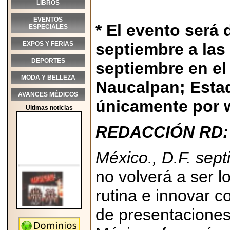
LIBROS
EVENTOS
* El evento será 
ESPECIALES
EXPOS Y FERIAS
septiembre a las
DEPORTES
septiembre en e
MODA Y BELLEZA
Naucalpan; Estad
AVANCES MÉDICOS
únicamente por 
Ultimas noticias
REDACCIÓN RD:
México., D.F. sep
no volverá a ser lo
rutina e innovar c
de presentaciones
2026-05-25