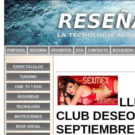
PORTADA
HISTORIA
FAVORITOS
RSS
CONTACTO
BÚSQUEDA
ESPECTÁCULOS
TURISMO
CINE. TV Y DVD
SEGURIDAD
LL
TECNOLOGÍA
CLUB DESEO
INSTITUCIONES
SEPTIEMBRE
RESP. SOCIAL