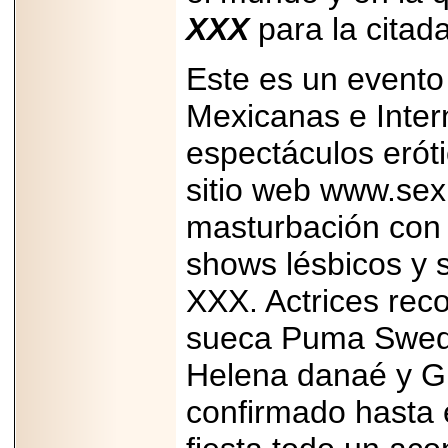
Disfruta el Día del
XXX
para la citad
Padre con Sylvester
Stallone, Jason
Statham, Dave
Este es un evento
Bautista y más
hombres de acción
en Adrenalina Pura+
Mexicanas e Inter
espectáculos erót
sitio web www.sex
2026-01-14
masturbación con 
Refugio
Franciscano:
Avances de la
shows lésbicos y 
reunión con el
Gobierno de la
XXX. Actrices rec
Ciudad de México
sueca Puma Swede
Helena danaé y Gig
2026-06-18
confirmado hasta 
G-SHOCK, EL
RELOJ CASIO
“INDESTRUCTIBLE”