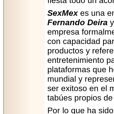
fiesta todo un aco
PRESENTE EN
MÉXICO.
SexMex
es una e
Fernando Deira
y
empresa formalmen
2026-05-25
con capacidad par
IDENTIFICAN
AFECTACIONES
productos y refere
PRODUCIDAS POR
Helicobacter pylori
EN CÉLULAS DEL
entretenimiento p
PÁNCREAS.
plataformas que h
mundial y repres
ser exitoso en el
2026-05-27
Shriners Childrens
tabúes propios de
México transforma
la vida de miles de
niñas y niños con
Por lo que ha sid
atención médica
especializada sin