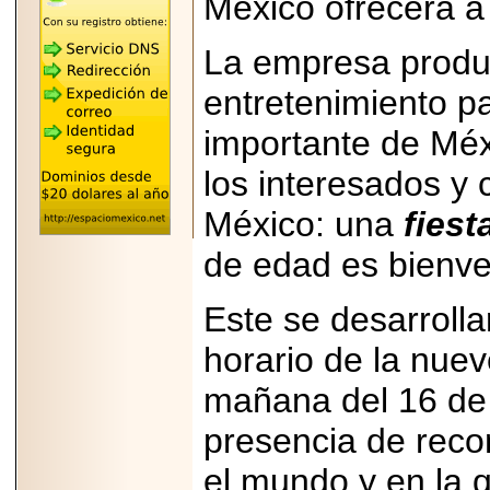
México ofrecerá a 
"MARIACHAZO"
REÚNE A LAS
LEYENDAS
La empresa produc
MARIACHI VARGAS
Y NUEVO
TECALITLÁN EN LA
entretenimiento p
ARENA CDMX.
importante de Méx
los interesados y 
México: una
fiest
2025-10-16
ANUNCIA SECTUR
de edad es bienve
CDMX EL BOKSUNA
FEST: ENCUENTRO
DE TRADICIONES,
CULTURA Y
Este se desarroll
GASTRONOMÍA
ENTRE MÉXICO Y
horario de la nuev
COREA DEL SUR.
mañana del 16 de
presencia de reco
el mundo y en la 
2026-06-18