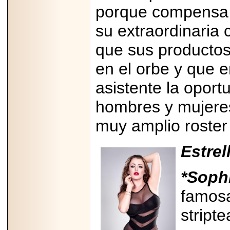
importar su
porque compensa l
capacidad de pago.
su extraordinaria 
que sus productos
en el orbe y que e
2026-03-27
Lanza editorial
ateconqueso serie
asistente la oport
“Finanzas para
Infancias” para
hombres y mujeres
impulsar educación
financiera de la
niñez.
muy amplio roster
Estrel
*Soph
2026-05-20
JULIO REGALADO
famos
CELEBRA SU
DÉCIMA EDICIÓN
stripte
CON SÚPER
OFERTAS.