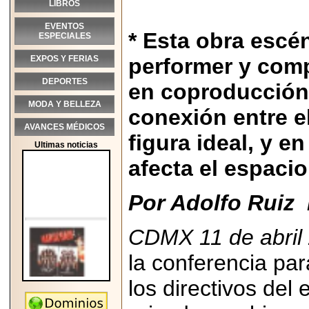
LIBROS
EVENTOS
* Esta obra escén
ESPECIALES
EXPOS Y FERIAS
performer y comp
DEPORTES
en coproducción 
MODA Y BELLEZA
conexión entre e
AVANCES MÉDICOS
figura ideal, y 
Ultimas noticias
afecta el espaci
Por Adolfo Ruiz
CDMX 11 de abril
la conferencia par
los directivos del
2026-05-25
"MARIACHAZO"