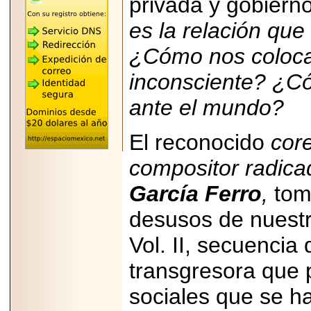
privada y gobiern
REÚNE A LAS
LEYENDAS
es la relación qu
MARIACHI VARGAS
Y NUEVO
¿Cómo nos coloca
TECALITLÁN EN LA
ARENA CDMX.
inconsciente? ¿Có
ante el mundo?
El reconocido
core
2025-10-16
ANUNCIA SECTUR
CDMX EL BOKSUNA
compositor radica
FEST: ENCUENTRO
DE TRADICIONES,
García Ferro
,
tom
CULTURA Y
GASTRONOMÍA
ENTRE MÉXICO Y
desusos de nuestr
COREA DEL SUR.
Vol. II, secuencia
transgresora que 
sociales que se h
2026-06-18