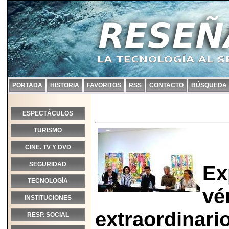
PORTADA
HISTORIA
FAVORITOS
RSS
CONTACTO
BÚSQUEDA
ESPECTÁCULOS
TURISMO
CINE. TV Y DVD
SEGURIDAD
Ex
TECNOLOGÍA
vé
INSTITUCIONES
extraordinario
RESP. SOCIAL