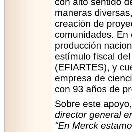
con alto sentido d
2025-05-23
¿No usas
maneras diversas,
lubricante? Esto es
lo que te estás
creación de proyec
perdiendo.
comunidades. En e
producción nacion
estímulo fiscal de
2026-07-24
(EFIARTES), y cue
Especialistas
advierten que el
TDAH continúa
empresa de cienci
subdiagnosticado en
adolescentes y
con 93 años de pr
adultos, afectando el
desempeño
académico, laboral y
Sobre este apoyo
la calidad de vida
director general 
“En Merck estamo