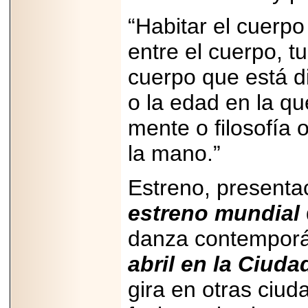
PRESENTE EN
MÉXICO.
“Habitar el cuerpo
entre el cuerpo, t
cuerpo que está d
2026-05-25
o la edad en la qu
IDENTIFICAN
AFECTACIONES
mente o filosofía 
PRODUCIDAS POR
Helicobacter pylori
EN CÉLULAS DEL
la mano.”
PÁNCREAS.
Estreno, presentac
estreno mundial
danza contemporá
2026-05-27
Shriners Childrens
México transforma
abril en la Ciuda
la vida de miles de
niñas y niños con
gira en otras ciu
atención médica
especializada sin
importar su