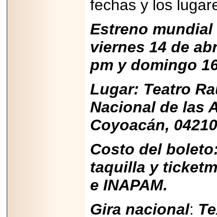
fechas y los lugar
capacidad de pago.
Estreno mundial 
viernes 14 de abr
2026-03-27
pm y domingo 16 
Lanza editorial
ateconqueso serie
“Finanzas para
Lugar: Teatro Ra
Infancias” para
impulsar educación
financiera de la
Nacional de las 
niñez.
Coyoacán, 04210
Costo del boleto
taquilla y ticket
2026-05-20
JULIO REGALADO
e INAPAM.
CELEBRA SU
DÉCIMA EDICIÓN
CON SÚPER
OFERTAS.
Gira nacional
:
Te
2026-