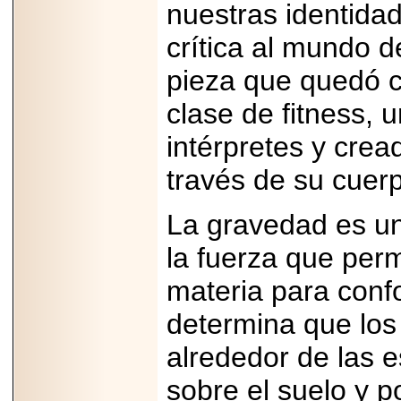
Disfruta el Día del
nuestras identida
Padre con Sylvester
Stallone, Jason
crítica al mundo de
Statham, Dave
Bautista y más
hombres de acción
pieza que quedó c
en Adrenalina Pura+
clase de fitness, 
intérpretes y cre
través de su cuerp
2026-01-14
Refugio
Franciscano:
Avances de la
La gravedad es un 
reunión con el
Gobierno de la
la fuerza que per
Ciudad de México
materia para conf
determina que los 
alrededor de las e
2026-06-18
G-SHOCK, EL
RELOJ CASIO
sobre el suelo y p
“INDESTRUCTIBLE”