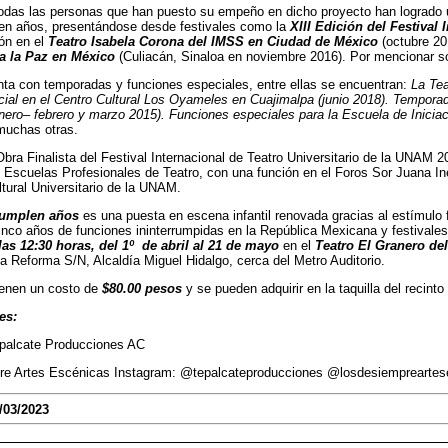
odas las personas que han puesto su empeño en dicho proyecto han logrado u
en años, presentándose desde festivales como la
XIII Edición del Festival 
ón en el
Teatro Isabela Corona del IMSS en Ciudad de México
(octubre 20
 a la Paz en México
(Culiacán, Sinaloa en noviembre 2016). Por mencionar s
a con temporadas y funciones especiales, entre ellas se encuentran:
La Tea
ial en el Centro Cultural Los Oyameles en Cuajimalpa (junio 2018). Tempora
nero– febrero y marzo 2015). Funciones especiales para la Escuela de Inicia
uchas otras.
bra Finalista del Festival Internacional de Teatro Universitario de la UNAM 
Escuelas Profesionales de Teatro, con una función en el Foros Sor Juana In
ltural Universitario de la UNAM.
cumplen años
es una puesta en escena infantil renovada gracias al estímulo
nco años de funciones ininterrumpidas en la República Mexicana y festivales
as 12:30 horas, del 1º de abril al 21 de mayo
en el
Teatro El Granero de
a Reforma S/N, Alcaldía Miguel Hidalgo, cerca del Metro Auditorio.
ienen un costo de
$80.00 pesos
y se pueden adquirir en la taquilla del recint
es:
palcate Producciones AC
re Artes Escénicas Instagram: @tepalcateproducciones @losdesiempreartes
/03/2023