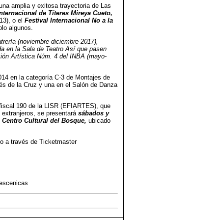
na amplia y exitosa trayectoria de Las
Internacional de Títeres Mireya Cueto,
13), o el
Festival Internacional No a la
olo algunos.
trería (noviembre-diciembre 2017),
da en la Sala de Teatro Así que pasen
ción Artística Núm. 4 del INBA (mayo-
2014 en la categoría C-3 de Montajes de
és de la Cruz y una en el Salón de Danza
 fiscal 190 de la LISR (EFIARTES), que
 extranjeros, se presentará
sábados y
l Centro Cultural del Bosque,
ubicado
o o a través de Ticketmaster
escenicas