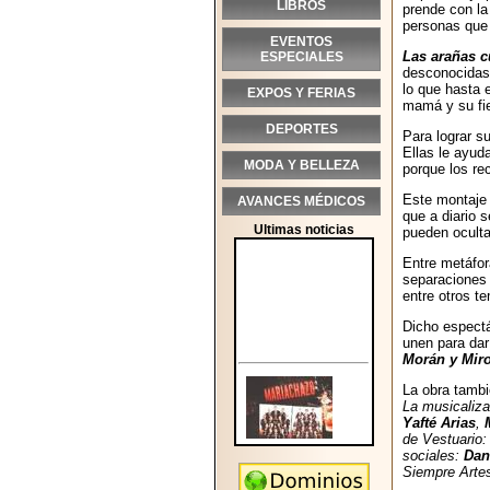
LIBROS
prende con la 
personas que 
EVENTOS
Las arañas
c
ESPECIALES
desconocidas 
lo que hasta 
EXPOS Y FERIAS
mamá y su fi
DEPORTES
Para lograr s
Ellas le ayud
MODA Y BELLEZA
porque los re
Este montaje 
AVANCES MÉDICOS
que a diario 
Ultimas noticias
pueden oculta
Entre metáfor
separaciones 
entre otros t
Dicho espect
unen para dar
Morán y Miro
La obra tambi
La musicaliza
Yafté Arias
,
de Vestuario:
sociales:
Dan
Siempre Arte