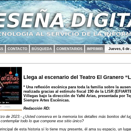
SS
CONTACTO
BÚSQUEDA
COMENTARIOS
IMPRIMIR
Jueves, 6 de
Llega al escenario del Teatro El Granero 
* Una reflexión escénica para toda la familia sobre la ausen
realizada gracias al estímulo fiscal 190 de la LISR (EFIART
Villegas bajo la dirección de Yafté Arias, presentada por 
Siempre Artes Escénicas.
Redacción RD:
 de 2023.- ¿Usted conserva en la memoria los detalles más bonitos del luga
 y contemplar todo lo que compone ese sitio único?
principal de esta historia sí lo tiene muy presente, él ama su espacio, un lug