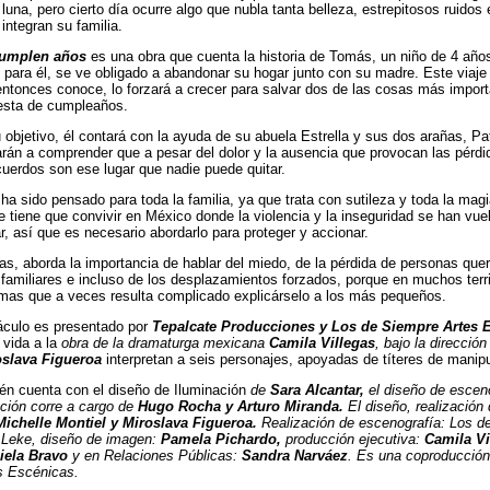
luna, pero cierto día ocurre algo que nubla tanta belleza, estrepitosos ruidos 
integran su familia.
umplen años
es una obra que cuenta la historia de Tomás, un niño de 4 año
para él, se ve obligado a abandonar su hogar junto con su madre. Este viaje
entonces conoce, lo forzará a crecer para salvar dos de las cosas más import
esta de cumpleaños.
u objetivo, él contará con la ayuda de su abuela Estrella y sus dos arañas, P
arán a comprender que a pesar del dolor y la ausencia que provocan las pérd
cuerdos son ese lugar que nadie puede quitar.
ha sido pensado para toda la familia, ya que trata con sutileza y toda la magi
se tiene que convivir en México donde la violencia y la inseguridad se han vue
r, así que es necesario abordarlo para proteger y accionar.
as, aborda la importancia de hablar del miedo, de la pérdida de personas quer
familiares e incluso de los desplazamientos forzados, porque en muchos territ
emas que a veces resulta complicado explicárselo a los más pequeños.
áculo es presentado por
Tepalcate Producciones y Los de Siempre Artes 
 vida a la
obra de la dramaturga
mexicana
Camila Villegas
, bajo la direcció
slava Figueroa
interpretan a seis personajes, apoyadas de títeres de manipu
én cuenta con el diseño de Iluminación
de
Sara Alcantar,
el diseño de escen
ción corre a cargo de
Hugo Rocha y Arturo Miranda.
El diseño, realización 
Michelle Montiel y Miroslava Figueroa.
Realización de escenografía: Los de
 Leke, diseño de imagen:
Pamela Pichardo,
producción ejecutiva:
Camila Vi
iela Bravo
y en Relaciones Públicas:
Sandra Narváez
. Es una coproducción
s Escénicas.