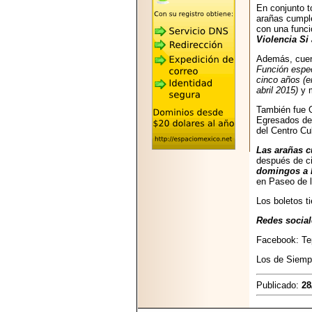
2026-05-25
En conjunto t
"MARIACHAZO"
arañas cumpl
REÚNE A LAS
con una funci
LEYENDAS
Violencia Si
MARIACHI VARGAS
Y NUEVO
Además, cuent
TECALITLÁN EN LA
Función espec
ARENA CDMX.
cinco años (e
abril 2015)
y m
También fue O
Egresados de 
del Centro Cu
Las arañas 
2025-10-16
después de ci
ANUNCIA SECTUR
domingos a l
CDMX EL BOKSUNA
en Paseo de l
FEST: ENCUENTRO
DE TRADICIONES,
Los boletos t
CULTURA Y
GASTRONOMÍA
Redes social
ENTRE MÉXICO Y
COREA DEL SUR.
Facebook: Te
Los de Siemp
Publicado:
28