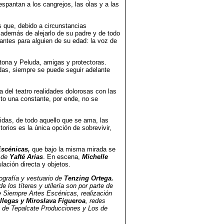
espantan a los cangrejos, las olas y a las
s que, debido a circunstancias
 además de alejarlo de su padre y de todo
antes para alguien de su edad: la voz de
atona y Peluda, amigas y protectoras.
idas, siempre se puede seguir adelante
a del teatro realidades dolorosas con las
lto una constante, por ende, no se
idas, de todo aquello que se ama, las
orios es la única opción de sobrevivir,
Escénicas,
que bajo la misma mirada se
n de
Yafté Arias
. En escena,
Michelle
lación directa y objetos.
ografía y vestuario de
Tenzing Ortega.
de los títeres y utilería son por parte de
 Siempre Artes Escénicas, realización
llegas y Miroslava Figueroa
, redes
 de Tepalcate Producciones y Los de