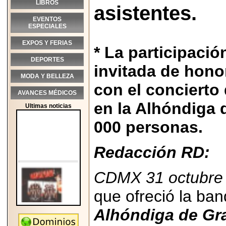
LIBROS
asistentes.
EVENTOS
ESPECIALES
EXPOS Y FERIAS
* La participaci
DEPORTES
invitada de honor
MODA Y BELLEZA
con el concierto
AVANCES MÉDICOS
en la Alhóndiga 
Ultimas noticias
000 personas.
Redacción RD:
CDMX 31 octubre 
que ofreció la ban
Alhóndiga de Gra
2026-05-25