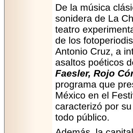
A NASCAR Y
De la música clás
APUNTA A
MARTINSVILLE.
sonidera de La Ch
teatro experimental
de los fotoperiod
2025-05-23
¿No usas
Antonio Cruz, a i
lubricante? Esto es
lo que te estás
perdiendo.
asaltos poéticos 
Faesler, Rojo C
programa que pres
México en el Festi
2026-06-12
caracterizó por s
Medtronic impulsa
una nueva era en
estimulación
todo público.
cardíaca con el
marcapasos más
pequeño del mundo.
Además, la capital