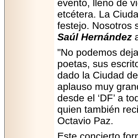
evento, lleno de v
PRESENTE EN
MÉXICO.
etcétera. La Ciud
festejo. Nosotros
Saúl Hernández
a
2026-05-25
IDENTIFICAN
"No podemos deja
AFECTACIONES
PRODUCIDAS POR
poetas, sus escrito
Helicobacter pylori
EN CÉLULAS DEL
PÁNCREAS.
dado la Ciudad d
aplauso muy grande
desde el ‘DF’ a to
2026-05-27
quien también rec
Shriners Childrens
México transforma
Octavio Paz.
la vida de miles de
niñas y niños con
atención médica
Este concierto fo
especializada sin