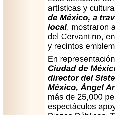
importar su
capacidad de pago.
artísticas y cultu
de México, a trav
local
, mostraron a
2026-03-27
del Cervantino, en
Lanza editorial
ateconqueso serie
“Finanzas para
y recintos emblem
Infancias” para
impulsar educación
financiera de la
En representación
niñez.
Ciudad de México,
director del Sis
México, Ángel A
2026-05-20
JULIO REGALADO
más de 25,000 pe
CELEBRA SU
DÉCIMA EDICIÓN
espectáculos apoy
CON SÚPER
OFERTAS.