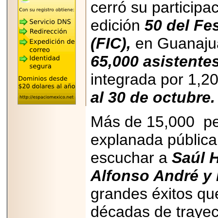
"MARIACHAZO"
cerró su participa
REÚNE A LAS
LEYENDAS
edición
50 del Fe
MARIACHI VARGAS
Y NUEVO
TECALITLÁN EN LA
(FIC),
en Guanajua
ARENA CDMX.
65,000 asistente
integrada por 1,20
al 30 de octubre.
2025-10-16
ANUNCIA SECTUR
CDMX EL BOKSUNA
Más de 15,000 pe
FEST: ENCUENTRO
DE TRADICIONES,
CULTURA Y
explanada pública
GASTRONOMÍA
ENTRE MÉXICO Y
escuchar a
Saúl 
COREA DEL SUR.
Alfonso André y 
grandes éxitos q
décadas de traye
2026-06-18