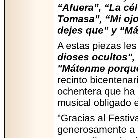
Disfruta el Día del
“Afuera”, “La cé
Padre con Sylvester
Stallone, Jason
Tomasa”, “Mi ojo
Statham, Dave
Bautista y más
hombres de acción
dejes que” y “M
en Adrenalina Pura+
A estas piezas le
dioses ocultos",
2026-01-14
"Mátenme porqu
Refugio
Franciscano:
Avances de la
recinto bicentenar
reunión con el
Gobierno de la
ochentera que ha 
Ciudad de México
musical obligado 
"Gracias al Festiv
2026-06-18
generosamente a c
G-SHOCK, EL
RELOJ CASIO
“INDESTRUCTIBLE”