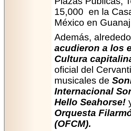
Plazas Públicas, T
15,000 en la Casa
México en Guanaju
2026-06-15
Además, alrededo
Alejandro
Maldonado, "El Yoga
acudieron a los 
Teacher", celebrará
el día mundial del
Cultura capitalin
yoga con una Master
Class masiva en
Expo Espiritualidad
oficial del Cervant
2026.
musicales de
Son
Internacional So
Hello Seahorse!
y
Orquesta Filarmó
2026-03-19
CON 18 AÑOS, EL
MEXICANO DIEGO
(OFCM).
MENDEZTORRES
ACELERA RUMBO