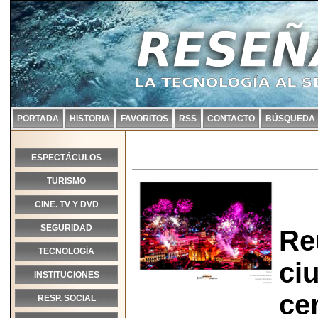
PORTADA
HISTORIA
FAVORITOS
RSS
CONTACTO
BÚSQUEDA
ESPECTÁCULOS
TURISMO
CINE. TV Y DVD
SEGURIDAD
Re
TECNOLOGÍA
ci
INSTITUCIONES
ce
RESP. SOCIAL