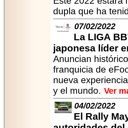
Este 2022 estará 
Disfruta el Día del
Padre con Sylvester
dupla que ha tenid
Stallone, Jason
Statham, Dave
Bautista y más
07/02/2022
hombres de acción
en Adrenalina Pura+
La LIGA BB
japonesa líder e
Anuncian histórico
2026-01-14
Refugio
franquicia de eFoo
Franciscano:
Avances de la
reunión con el
nueva experiencia
Gobierno de la
Ciudad de México
y el mundo.
Ver m
04/02/2022
El Rally Ma
2026-06-18
G-SHOCK, EL
RELOJ CASIO
autoridades del
“INDESTRUCTIBLE”