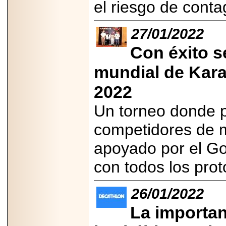
el riesgo de conta
importar su
capacidad de pago.
27/01/2022
Con éxito s
2026-03-27
mundial de Kara
Lanza editorial
ateconqueso serie
2022
“Finanzas para
Infancias” para
impulsar educación
Un torneo donde p
financiera de la
niñez.
competidores de m
apoyado por el Go
con todos los prot
2026-05-20
JULIO REGALADO
26/01/2022
CELEBRA SU
DÉCIMA EDICIÓN
La importan
CON SÚPER
OFERTAS.