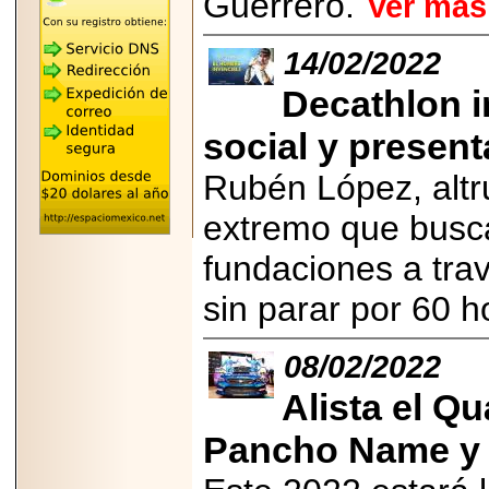
Guerrero.
Ver más
"MARIACHAZO"
REÚNE A LAS
LEYENDAS
14/02/2022
MARIACHI VARGAS
Y NUEVO
TECALITLÁN EN LA
Decathlon i
ARENA CDMX.
social y presen
Rubén López, altru
extremo que busc
2025-10-16
ANUNCIA SECTUR
fundaciones a tra
CDMX EL BOKSUNA
FEST: ENCUENTRO
DE TRADICIONES,
sin parar por 60 
CULTURA Y
GASTRONOMÍA
ENTRE MÉXICO Y
COREA DEL SUR.
08/02/2022
Alista el Q
Pancho Name y 
2026-06-18