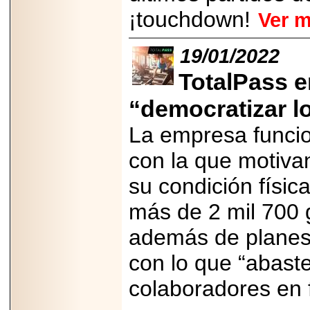
¡touchdown!
Ver 
2025-05-23
¿No usas
lubricante? Esto es
lo que te estás
19/01/2022
perdiendo.
TotalPass e
“democratizar l
La empresa funcio
2026-07-24
con la que motiva
Especialistas
advierten que el
su condición físic
TDAH continúa
subdiagnosticado en
adolescentes y
más de 2 mil 700 g
adultos, afectando el
desempeño
además de planes 
académico, laboral y
la calidad de vida
con lo que “abast
colaboradores en 