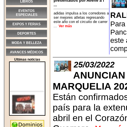
presentados por Avène a l
LIBROS
...
EVENTOS
adidas impulsa a los corredores a
RAL
ESPECIALES
ser mejores atletas regresando
este año con el circuito de carrer
Para 
EXPOS Y FERIAS
...
Ver más
Panc
DEPORTES
este 
MODA Y BELLEZA
comp
AVANCES MÉDICOS
Ultimas noticias
25/03/2022
ANUNCIAN 
MARQUELIA 202
Están confirmados
país para la exten
abril en el Corazó
2026-05-25