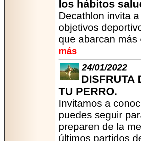
los hábitos salu
2026-
07-29
21
Decathlon invita 
objetivos deporti
que abarcan más d
EDICIÓN EXPO
TORTA 2026, EN
VENUSTIANO
más
CARRANZA.
24/01/2022
DISFRUTA 
TU PERRO.
2026-07-27
NASCAR MÉXICO
ACELERA HACIA
Invitamos a cono
UNA NUEVA ERA
DE CARRERAS,
puedes seguir para
MÚSICA Y
ENTRETENIMIENTO.
preparen de la me
últimos partidos 