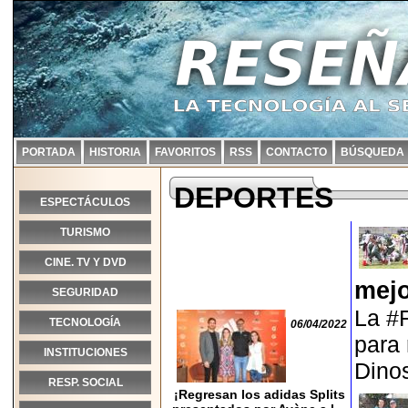
PORTADA
HISTORIA
FAVORITOS
RSS
CONTACTO
BÚSQUEDA
DEPORTES
ESPECTÁCULOS
TURISMO
CINE. TV Y DVD
mejo
SEGURIDAD
La #
TECNOLOGÍA
06/04/2022
para 
INSTITUCIONES
Dinos
RESP. SOCIAL
¡Regresan los adidas Splits