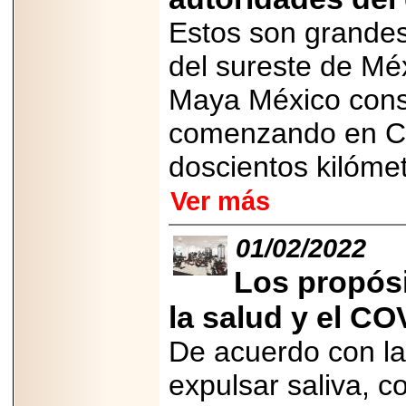
PRESENTE EN
Estos son grandes
MÉXICO.
del sureste de Méx
Maya México const
comenzando en Ca
2026-05-25
IDENTIFICAN
doscientos kilóme
AFECTACIONES
PRODUCIDAS POR
Helicobacter pylori
Ver más
EN CÉLULAS DEL
PÁNCREAS.
01/02/2022
Los propós
la salud y el CO
2026-05-27
Shriners Childrens
De acuerdo con la
México transforma
la vida de miles de
niñas y niños con
expulsar saliva, c
atención médica
especializada sin