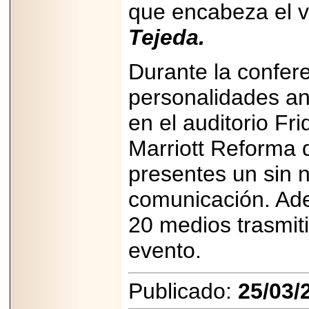
que encabeza el 
2025-05-23
¿No usas
Tejeda.
lubricante? Esto es
lo que te estás
perdiendo.
Durante la confere
personalidades a
en el auditorio Fr
Marriott Reforma 
2026-07-24
Especialistas
presentes un sin
advierten que el
TDAH continúa
subdiagnosticado en
comunicación. Ade
adolescentes y
adultos, afectando el
20 medios trasmit
desempeño
académico, laboral y
evento.
la calidad de vida
Publicado:
25/03/