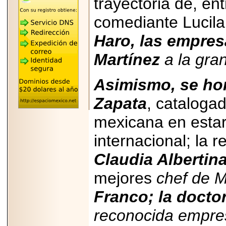
trayectoria de, en
"MARIACHAZO"
REÚNE A LAS
comediante Lucila 
LEYENDAS
MARIACHI VARGAS
Y NUEVO
Haro, las empresa
TECALITLÁN EN LA
ARENA CDMX.
Martínez
a la gra
Asimismo, se ho
Zapata
, cataloga
2025-10-16
ANUNCIA SECTUR
mexicana en estar
CDMX EL BOKSUNA
FEST: ENCUENTRO
DE TRADICIONES,
internacional; la 
CULTURA Y
GASTRONOMÍA
Claudia Albertin
ENTRE MÉXICO Y
COREA DEL SUR.
mejores
chef de M
Franco; la docto
reconocida empr
2026-06-18