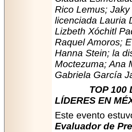
2026-
Rico Lemus; Jaky G
07-29
21
licenciada Lauria
Lizbeth Xóchitl Pa
EDICIÓN EXPO
Raquel Amoros; Ev
TORTA 2026, EN
VENUSTIANO
CARRANZA.
Hanna Stein; la d
Moctezuma; Ana M
Gabriela García J
2026-07-27
TOP 100 DE
NASCAR MÉXICO
ACELERA HACIA
UNA NUEVA ERA
LÍDERES EN MÉX
DE CARRERAS,
MÚSICA Y
ENTRETENIMIENTO.
Este evento estuv
Evaluador de Pre