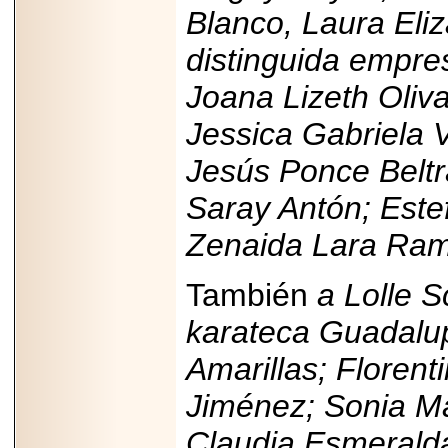
importar su
Blanco, Laura Eli
capacidad de pago.
distinguida empres
Joana Lizeth Oliva
Jessica Gabriela V
2026-03-27
Lanza editorial
ateconqueso serie
Jesús Ponce Beltr
“Finanzas para
Infancias” para
Saray Antón; Este
impulsar educación
financiera de la
niñez.
Zenaida Lara Ram
También
a Lolle 
karateca Guadalup
2026-05-20
Amarillas; Floren
JULIO REGALADO
CELEBRA SU
Jiménez; Sonia Ma
DÉCIMA EDICIÓN
CON SÚPER
OFERTAS.
Claudia Esmerald