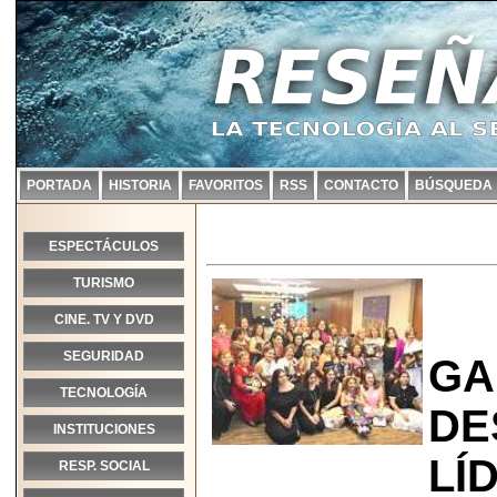
PORTADA
HISTORIA
FAVORITOS
RSS
CONTACTO
BÚSQUEDA
ESPECTÁCULOS
TURISMO
CINE. TV Y DVD
SEGURIDAD
GA
TECNOLOGÍA
DE
INSTITUCIONES
LÍ
RESP. SOCIAL