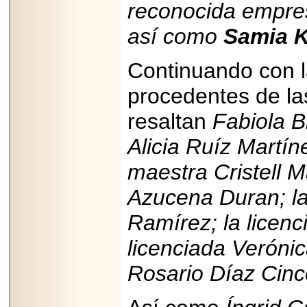
reconocida empre
Disfruta el Día del
Padre con Sylvester
Stallone, Jason
así como
Samia K
Statham, Dave
Bautista y más
hombres de acción
Continuando con la
en Adrenalina Pura+
procedentes de la
resaltan
Fabiola B
2026-01-14
Alicia Ruíz Martín
Refugio
Franciscano:
maestra Cristell M
Avances de la
reunión con el
Azucena Duran; l
Gobierno de la
Ciudad de México
Ramírez; la licenc
licenciada Veróni
Rosario Díaz Cinc
2026-06-18
G-SHOCK, EL
RELOJ CASIO
“INDESTRUCTIBLE”