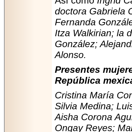
Así como
Íngrid 
PRESENTE EN
doctora Gabriela 
MÉXICO.
Fernanda González
Itza Walkirian; la
González; Alejandr
2026-05-25
IDENTIFICAN
AFECTACIONES
Alonso.
PRODUCIDAS POR
Helicobacter pylori
EN CÉLULAS DEL
Presentes mujere
PÁNCREAS.
República mexic
Cristina María Co
2026-05-27
Silvia Medina; Lui
Shriners Childrens
México transforma
Aisha Corona Agu
la vida de miles de
niñas y niños con
Ongay Reyes; Marí
atención médica
especializada sin