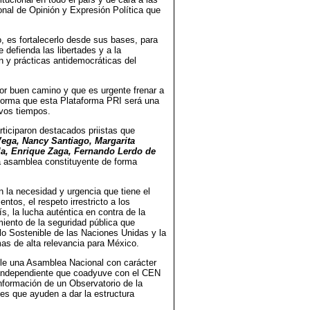
onal de Opinión y Expresión Política que
o, es fortalecerlo desde sus bases, para
defienda las libertades y a la
n y prácticas antidemocráticas del
r buen camino y que es urgente frenar a
 forma que esta Plataforma PRI será una
evos tiempos.
ticiparon destacados priistas que
ega, Nancy Santiago, Margarita
la, Enrique Zaga, Fernando Lerdo de
a asamblea constituyente de forma
 la necesidad y urgencia que tiene el
os, el respeto irrestricto a los
s, la lucha auténtica en contra de la
miento de la seguridad pública que
lo Sostenible de las Naciones Unidas y la
mas de alta relevancia para México.
ible una Asamblea Nacional con carácter
r Independiente que coadyuve con el CEN
conformación de un Observatorio de la
nes que ayuden a dar la estructura