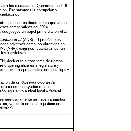
tivo a los ciudadanos. Queremos un PRI
tución. Rechazamos la corrupción y
 ciudadanos.
te opciones políticas firmes que abran
ocesos democráticos del 2024.
que juegue un papel primordial en ella.
fundacional
(ANR). El propósito es
ltados adversos como los obtenidos en
(ANR), exigimos, cuanto antes, un
las legislativas.
N, dedicarse a esta tarea de tiempo
eto que significa esta legislatura y
s de priistas preparados, con prestigio y
rmación de un
Observatorio de la
y opiniones que ayuden en su
 legislativo a nivel local y federal.
s que diariamente se hacen a priistas
i no, ya basta de usar la justicia con
riistas)