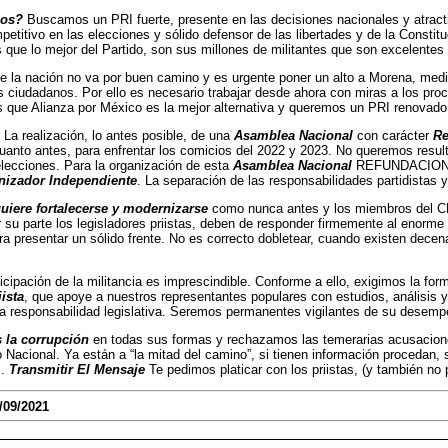
mos?
Buscamos un PRI fuerte, presente en las decisiones nacionales y atrac
etitivo en las elecciones y sólido defensor de las libertades y de la Consti
que lo mejor del Partido, son sus millones de militantes que son excelentes
la nación no va por buen camino y es urgente poner un alto a Morena, media
s ciudadanos. Por ello es necesario trabajar desde ahora con miras a los pr
que Alianza por México es la mejor alternativa y queremos un PRI renovado, 
 La realización, lo antes posible, de una
Asamblea Nacional
con carácter
Re
uanto antes, para enfrentar los comicios del 2022 y 2023. No queremos resu
lecciones. Para la organización de esta
Asamblea Nacional
REFUNDACIONAL 
nizador Independiente
. La separación de las responsabilidades partidistas y 
uiere fortalecerse y modernizarse
como nunca antes y los miembros del CE
 su parte los legisladores priistas, deben de responder firmemente al enorme r
ra presentar un sólido frente. No es correcto dobletear, cuando existen decena
icipación de la militancia es imprescindible. Conforme a ello, exigimos la fo
iista
, que apoye a nuestros representantes populares con estudios, análisis 
a responsabilidad legislativa. Seremos permanentes vigilantes de su desempeño
la corrupción
en todas sus formas y rechazamos las temerarias acusacione
 Nacional. Ya están a “la mitad del camino”, si tienen información procedan, s
s.
Transmitir El Mensaje
Te pedimos platicar con los priistas, (y también no p
/09/2021