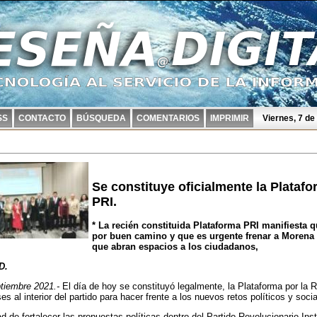
SS
CONTACTO
BÚSQUEDA
COMENTARIOS
IMPRIMIR
Viernes, 7 d
Se constituye oficialmente la Plataf
PRI.
* La recién constituida Plataforma PRI manifiesta 
por buen camino y que es urgente frenar a Morena a
que abran espacios a los ciudadanos,
D.
iembre 2021.-
El día de hoy se constituyó legalmente, la Plataforma por la 
es al interior del partido para hacer frente a los nuevos retos políticos y soci
ad de fortalecer las propuestas políticas dentro del Partido Revolucionario Inst