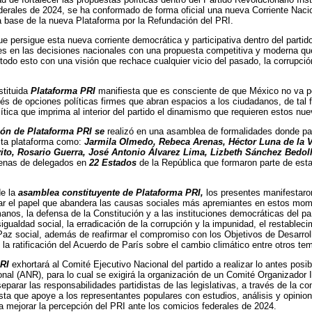
derales de 2024, se ha conformado de forma oficial una nueva Corriente Naci
a base de la nueva Plataforma por la Refundación del PRI.
que persigue esta nueva corriente democrática y participativa dentro del partid
es en las decisiones nacionales con una propuesta competitiva y moderna que 
 todo esto con una visión que rechace cualquier vicio del pasado, la corrupció
stituida
Plataforma PRI
manifiesta que es consciente de que México no va po
és de opciones políticas firmes que abran espacios a los ciudadanos, de tal
olítica que imprima al interior del partido el dinamismo que requieren estos nu
ión de Plataforma PRI se
realizó en una asamblea de formalidades donde par
ta plataforma como:
Jarmila Olmedo, Rebeca Arenas, Héctor Luna de la V
to, Rosario Guerra, José Antonio Álvarez Lima, Lizbeth Sánchez Bedol
enas de delegados en
22 Estados
de la República que formaron parte de est
de la
asamblea constituyente de Plataforma PRI,
los presentes manifestaron
r el papel que abandera las causas sociales más apremiantes en estos moment
nos, la defensa de la Constitución y a las instituciones democráticas del paí
igualdad social, la erradicación de la corrupción y la impunidad, el restableci
Paz social, además de reafirmar el compromiso con los Objetivos de Desarrol
la ratificación del Acuerdo de París sobre el cambio climático entre otros te
RI
exhortará al Comité Ejecutivo Nacional del partido a realizar lo antes pos
nal (ANR), para lo cual se exigirá la organización de un Comité Organizado
separar las responsabilidades partidistas de las legislativas, a través de la 
iista que apoye a los representantes populares con estudios, análisis y opinio
a mejorar la percepción del PRI ante los comicios federales de 2024.