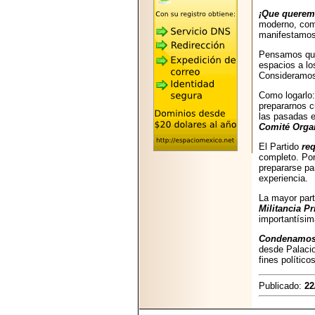
2026-05-25
¡Que quere
"MARIACHAZO"
moderno, comp
REÚNE A LAS
manifestamos 
LEYENDAS
MARIACHI VARGAS
Pensamos que 
Y NUEVO
espacios a lo
TECALITLÁN EN LA
Consideramos 
ARENA CDMX.
Como logarlo:
prepararnos c
las pasadas e
Comité Orga
El Partido
req
2025-10-16
completo. Por
ANUNCIA SECTUR
prepararse pa
CDMX EL BOKSUNA
experiencia.
FEST: ENCUENTRO
DE TRADICIONES,
La mayor part
CULTURA Y
Militancia Pr
GASTRONOMÍA
importantísim
ENTRE MÉXICO Y
Condenamos 
COREA DEL SUR.
desde Palacio
fines político
Publicado:
22