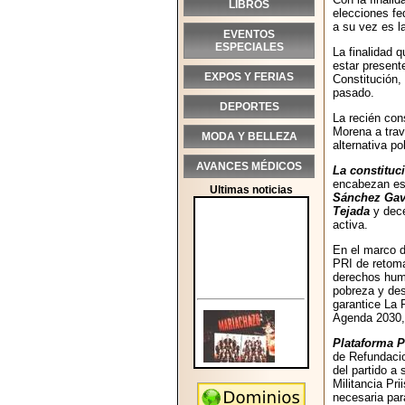
LIBROS
elecciones fe
a su vez es l
EVENTOS
ESPECIALES
La finalidad 
estar present
EXPOS Y FERIAS
Constitución,
pasado.
DEPORTES
La recién con
Morena a trav
MODA Y BELLEZA
alternativa p
AVANCES MÉDICOS
La constituc
encabezan es
Ultimas noticias
Sánchez Gavi
Tejada
y dec
activa.
En el marco 
PRI de retoma
derechos huma
pobreza y des
garantice La 
Agenda 2030, 
Plataforma P
de Refundacio
del partido a 
Militancia Pr
necesaria par