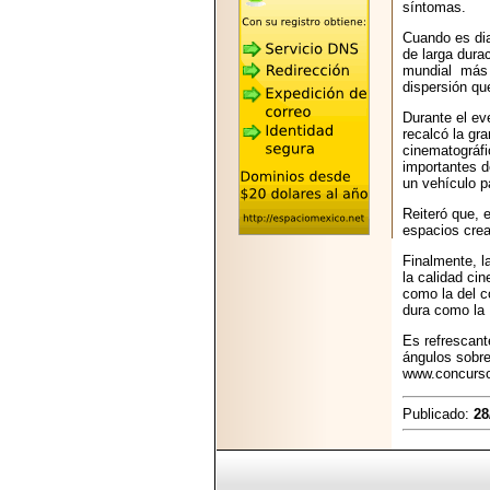
2026-05-25
síntomas.
"MARIACHAZO"
Cuando es dia
REÚNE A LAS
de larga dura
LEYENDAS
mundial más o
MARIACHI VARGAS
dispersión qu
Y NUEVO
TECALITLÁN EN LA
Durante el ev
ARENA CDMX.
recalcó la gr
cinematográfi
importantes d
un vehículo p
Reiteró que, 
espacios creat
2025-10-16
ANUNCIA SECTUR
Finalmente, l
CDMX EL BOKSUNA
la calidad ci
FEST: ENCUENTRO
como la del c
DE TRADICIONES,
dura como la
CULTURA Y
GASTRONOMÍA
Es refrescant
ENTRE MÉXICO Y
ángulos sobre
COREA DEL SUR.
www.concurso
Publicado:
28