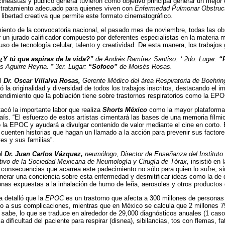
cineastas y público general tuvieron como objetivo principal generar un mejor
 tratamiento adecuado para quienes viven con
Enfermedad Pulmonar Obstruct
y libertad creativa que permite este formato cinematográfico.
iento de la convocatoria nacional, el pasado mes de noviembre, todas las o
 un jurado calificador compuesto por deferentes especialistas en la materia 
 uso de tecnología celular, talento y creatividad. De esta manera, los trabajos
¿Y tú que aspiras de la vida?”
de Andrés Ramírez Santiso. * 2do. Lugar:
“
os Aguirre Reyna. * 3er. Lugar:
“Sofoco”
de Moisés Rosas.
el
Dr. Oscar Villalva Rosas,
Gerente Médico del área Respiratoria de Boehrin
ró la originalidad y diversidad de todos los trabajos inscritos, destacando el
tendimiento que la población tiene sobre trastornos respiratorios como la EPO
có la importante labor que realiza
Shorts México
como la mayor plataforma 
país. “El esfuerzo de estos artistas cimentará las bases de una memoria fílm
 la EPOC y ayudará a divulgar contenido de valor mediante el cine en corto
 cuenten historias que hagan un llamado a la acción para prevenir sus factores
es y sus familias”.
el
Dr. Juan Carlos Vázquez,
neumólogo, Director de Enseñanza del Instituto
tivo de la Sociedad Mexicana de Neumología y Cirugía de Tórax,
insistió en 
 consecuencias que acarrea este padecimiento no sólo para quien lo sufre, s
nerar una conciencia sobre esta enfermedad y desmitificar ideas como la de 
nas expuestas a la inhalación de humo de leña, aerosoles y otros productos 
a detalló que la
EPOC
es un trastorno que afecta a 300 millones de personas
do a sus complicaciones, mientras que en México se calcula que 2 millones 7
 sabe, lo que se traduce en alrededor de 29,000 diagnósticos anuales (1 cas
 la dificultad del paciente para respirar (disnea), sibilancias, tos con flemas, f