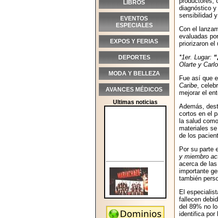
productores, 
LIBROS
diagnóstico y
sensibilidad 
EVENTOS
ESPECIALES
Con el lanzam
evaluadas por
EXPOS Y FERIAS
priorizaron el
*1er. Lugar:
“
DEPORTES
Olarte y Carl
MODA Y BELLEZA
Fue así que 
Caribe
, celeb
AVANCES MÉDICOS
mejorar el en
Ultimas noticias
Además, desta
cortos en el 
la salud como
materiales se
de los pacient
Por su parte 
y miembro ac
acerca de las
importante ge
también perso
El especialist
fallecen debi
del 89% no lo
identifica por