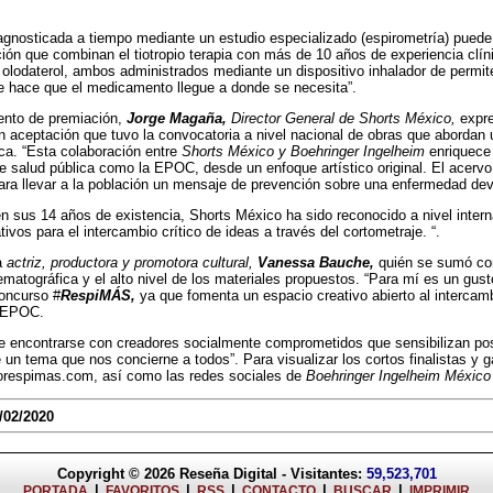
gnosticada a tiempo mediante un estudio especializado (espirometría) puede 
ción que combinan el tiotropio terapia con más de 10 años de experiencia clíni
lodaterol, ambos administrados mediante un dispositivo inhalador de permit
e hace que el medicamento llegue a donde se necesita”.
ento de premiación,
Jorge Magaña,
Director General de Shorts México,
expre
an aceptación que tuvo la convocatoria a nivel nacional de obras que abordan 
ca. “Esta colaboración entre
Shorts México y Boehringer Ingelheim
enriquece
e salud pública como la EPOC, desde un enfoque artístico original. El acervo
ara llevar a la población un mensaje de prevención sobre una enfermedad dev
en sus 14 años de existencia, Shorts México ha sido reconocido a nivel inter
ivos para el intercambio crítico de ideas a través del cortometraje. “.
a
actriz, productora y promotora cultural,
Vanessa Bauche,
quién se sumó co
nematográfica y el alto nivel de los materiales propuestos. “Para mí es un gus
oncurso #
RespiMÁS,
ya que fomenta un espacio creativo abierto al intercam
 EPOC.
e encontrarse con creadores socialmente comprometidos que sensibilizan po
 un tema que nos concierne a todos”. Para visualizar los cortos finalistas y 
respimas.com, así como las redes sociales de
Boehringer Ingelheim México
/02/2020
Copyright © 2026
Reseña Digital
- Visitantes:
59,523,701
|
|
|
|
|
PORTADA
FAVORITOS
RSS
CONTACTO
BUSCAR
IMPRIMIR