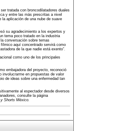
ser tratada con broncodilatadores duales
ca y entre las más prescritas a nivel
e la aplicación de una nube de suave
só su agradecimiento a los expertos y
un tema poco tratado en la industria
 la conversación sobre temas
 fílmico aquí concentrado servirá como
astadora de la que nadie está exento”.
nacional como uno de los principales
mo embajadora del proyecto, reconoció
to involucrarme en propuestas de valor
bio de ideas sobre una enfermedad tan
sitivamente al espectador desde diversos
ganadores, consulte la página
 y Shorts México.