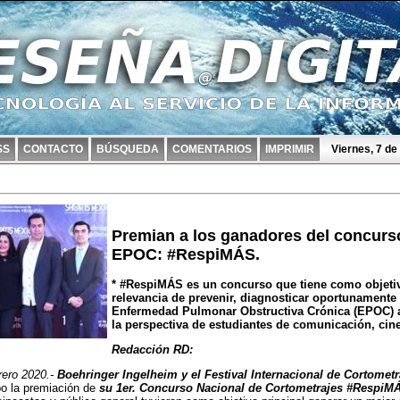
SS
CONTACTO
BÚSQUEDA
COMENTARIOS
IMPRIMIR
Viernes, 7 d
Premian a los ganadores del concurs
EPOC: #RespiMÁS.
* #RespiMÁS es un concurso que tiene como objetivo
relevancia de prevenir, diagnosticar oportunamente 
Enfermedad Pulmonar Obstructiva Crónica (EPOC) a 
la perspectiva de estudiantes de comunicación, cine
Redacción RD:
ero 2020.-
Boehringer Ingelheim y el Festival Internacional de Cortomet
bo la premiación de
su 1er. Concurso Nacional de Cortometrajes #RespiM