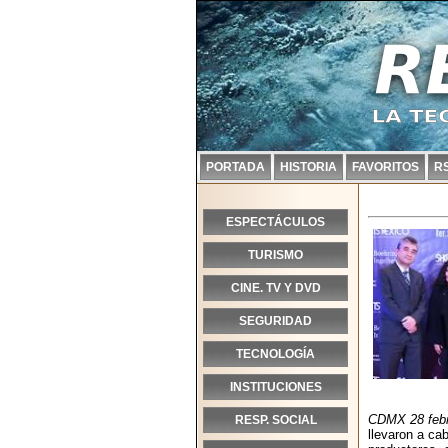
PORTADA
HISTORIA
FAVORITOS
R
ESPECTÁCULOS
TURISMO
CINE. TV Y DVD
SEGURIDAD
TECNOLOGÍA
INSTITUCIONES
CDMX 28 febr
RESP. SOCIAL
llevaron a ca