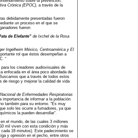
 entendimiento sobre la prevención,
iva Crónica (EPOC),
a través de la
bras debidamente presentadas fueron
mediante un proceso en el que se
 ganadores fueron:
Pata de Elefante”
de Ixchel de la Rosa
ger Ingelheim México, Centroamérica y El
 importante rol que éstos desempeñan a
C. “
para los creadores audiovisuales de
ica enfocada en el área poco abordada de
. Buscamos que a través de todos estos
 de riesgo y mejorar la calidad de vida
 Nacional de Enfermedades Respiratorias
la importancia de informar a la población
ino también para su entorno. “Es muy
que solo les ocurre a fumadores, ya que
químicos la pueden desarrollar”.
 en el mundo, de las cuales 3 millones
50 mil viven con esta condición y más
o cada 18 minutos). Este padecimiento se
atiga y opresión en el pecho, entre otros